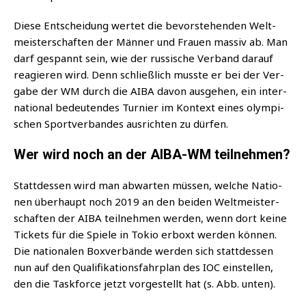
Die­se Ent­schei­dung wer­tet die bevor­ste­hen­den Welt­
meis­ter­schaf­ten der Män­ner und Frau­en mas­siv ab. Man
darf gespannt sein, wie der rus­si­sche Ver­band dar­auf
reagie­ren wird. Denn schließ­lich muss­te er bei der Ver­
ga­be der WM durch die AIBA davon aus­ge­hen, ein inter­
na­tio­nal bedeu­ten­des Tur­nier im Kon­text eines olym­pi­
schen Sport­ver­ban­des aus­rich­ten zu dürfen.
Wer wird noch an der AIBA-WM teilnehmen?
Statt­des­sen wird man abwar­ten müs­sen, wel­che Natio­
nen über­haupt noch 2019 an den bei­den Welt­meis­ter­
schaf­ten der AIBA teil­neh­men wer­den, wenn dort kei­ne
Tickets für die Spie­le in Tokio erboxt wer­den kön­nen.
Die natio­na­len Box­ver­bän­de wer­den sich statt­des­sen
nun auf den Qua­li­fi­ka­ti­ons­fahr­plan des IOC ein­stel­len,
den die Taskforce jetzt vor­ge­stellt hat (s. Abb. unten).