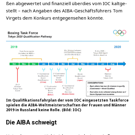
ßen abge­wer­tet und finan­zi­ell über­dies vom IOC kalt­ge­
stellt – nach Anga­ben des AIBA-Geschäfts­füh­rers Tom
Vir­gets dem Kon­kurs ent­ge­gen­se­hen könnte.
Im Qua­li­fi­ka­ti­ons­fahr­plan der vom IOC ein­ge­setz­ten Taskforce
spie­len die AIBA-Welt­meis­ter­schaf­ten der Frau­en und Män­ner
2019 in Russ­land kei­ne Rol­le. (Bild: IOC)
Die AIBA schweigt