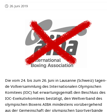
26. Juni 2019
Die vom 24. bis zum 26. Juni in Lau­sanne (Schweiz) tagen­
de Voll­ver­samm­lung des Inter­na­tio­na­len Olym­pi­schen
Komi­tees (IOC) hat erwar­tungs­ge­mäß den Beschluss des
IOC-Exe­ku­tiv­ko­mi­tees bestä­tigt, den Welt­ver­band des
olym­pi­schen Boxens AIBA min­des­tens vor­über­ge­hend
aus der Gemein­schaft der olym­pi­schen Sport­ver­bän­de