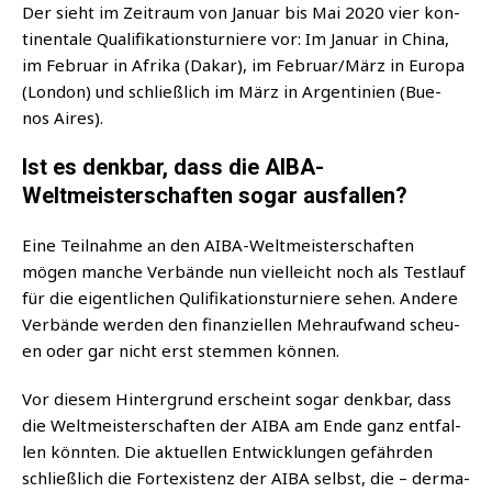
Der sieht im Zeit­raum von Janu­ar bis Mai 2020 vier kon­
ti­nen­ta­le Qua­li­fi­ka­ti­ons­tur­nie­re vor: Im Janu­ar in Chi­na,
im Febru­ar in Afri­ka (Dakar), im Februar/März in Euro­pa
(Lon­don) und schließ­lich im März in Argen­ti­ni­en (Bue­
nos Aires).
Ist es denkbar, dass die AIBA-
Weltmeisterschaften sogar ausfallen?
Eine Teil­nah­me an den AIBA-Welt­meis­ter­schaf­ten
mögen man­che Ver­bän­de nun viel­leicht noch als Test­lauf
für die eigent­li­chen Quli­fi­ka­ti­ons­tur­nie­re sehen. Ande­re
Ver­bän­de wer­den den finan­zi­el­len Mehr­auf­wand scheu­
en oder gar nicht erst stem­men können.
Vor die­sem Hin­ter­grund erscheint sogar denk­bar, dass
die Welt­meis­ter­schaf­ten der AIBA am Ende ganz ent­fal­
len könn­ten. Die aktu­el­len Ent­wick­lun­gen gefähr­den
schließ­lich die Fort­exis­tenz der AIBA selbst, die – der­ma­