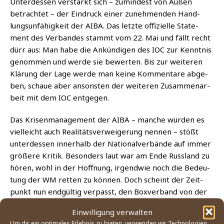
Unter­des­sen ver­stärkt sich – zumin­dest von Außen
betrach­tet – der Ein­druck einer zuneh­men­den Hand­
lungs­un­fä­hig­keit der AIBA. Das letz­te offi­zi­el­le State­
ment des Ver­ban­des stammt vom 22. Mai und fällt recht
dürr aus: Man habe die Ankün­di­gen des IOC zur Kennt­nis
genom­men und wer­de sie bewer­ten. Bis zur wei­te­ren
Klä­rung der Lage wer­de man kei­ne Kom­men­ta­re abge­
ben, schaue aber ansons­ten der wei­te­ren Zusam­men­ar­
beit mit dem IOC entgegen.
Das Kri­sen­ma­nage­ment der AIBA – man­che wür­den es
viel­leicht auch Rea­li­täts­ver­wei­ge­rung nen­nen – stößt
unter­des­sen inner­halb der Natio­nal­ver­bän­de auf immer
grö­ße­re Kri­tik. Beson­ders laut war am Ende Russ­land zu
hören, wohl in der Hoff­nung, irgend­wie noch die Bedeu­
tung der WM ret­ten zu kön­nen. Doch scheint der Zeit­
punkt nun end­gül­tig ver­passt, den Box­ver­band von der
Basis her noch recht­zei­tig auf einen Kurs zu brin­gen, der
Einwilligung verwalten
vom IOC akzep­tiert wer­den könnte.
Um dir ein optimales Erlebnis zu bieten, verwenden wir Technologien