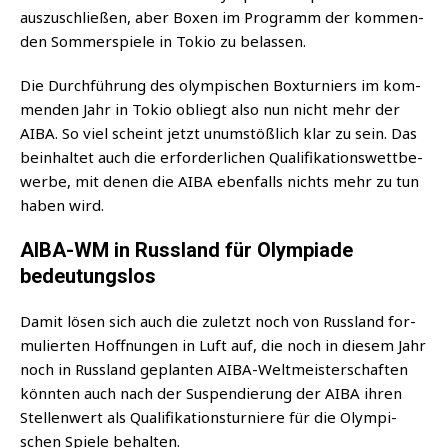
aus­zu­schlie­ßen, aber Boxen im Pro­gramm der kom­men­
den Som­mer­spie­le in Tokio zu belassen.
Die Durch­füh­rung des olym­pi­schen Box­tur­niers im kom­
men­den Jahr in Tokio obliegt also nun nicht mehr der
AIBA. So viel scheint jetzt unum­stöß­lich klar zu sein. Das
beinhal­tet auch die erfor­der­li­chen Qua­li­fi­ka­ti­ons­wett­be­
wer­be, mit denen die AIBA eben­falls nichts mehr zu tun
haben wird.
AIBA-WM in Russland für Olympiade
bedeutungslos
Damit lösen sich auch die zuletzt noch von Russ­land for­
mu­lier­ten Hoff­nun­gen in Luft auf, die noch in die­sem Jahr
noch in Russ­land geplan­ten AIBA-Welt­meis­ter­schaf­ten
könn­ten auch nach der Sus­pen­die­rung der AIBA ihren
Stel­len­wert als Qua­li­fi­ka­ti­ons­tur­nie­re für die Olym­pi­
schen Spie­le behalten.