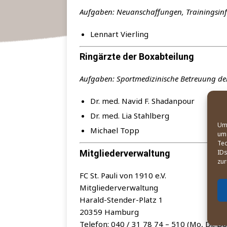
Auf­ga­ben: Neu­an­schaf­fun­gen, Trai­nings­in
Lenn­art Vierling
Ringärzte der Boxabteilung
Auf­ga­ben: Sport­me­di­zi­ni­sche Betreu­ung
Dr. med. Navid F. Shadanpour
Dr. med. Lia Stahlberg
Um 
Micha­el Topp
um 
Tec
IDs
Mitgliederverwaltung
zur
FC St. Pau­li von 1910 e.V.
Mitgliederverwaltung
Harald-Sten­der-Platz 1
20359 Hamburg
Tele­fon: 040 / 31 78 74 – 510 (Mo, Di, Do