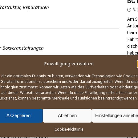
BC 
­fra­struk­tur, Reparaturen
3. 
Am Sa
Anton
beim 
Fahrt
di­sc
 der Boxveranstaltungen
haben
die E
Einwilligung verwalten
dir ein optimales Erlebnis zu bieten, verwenden wir Technologien wie Cookies
OLY
Geräteinformationen zu speichern und/oder darauf zuzugreifen. Wenn du die
hnologien zustimmst, können wir Daten wie das Surfverhalten oder eindeutige
 auf dieser Website verarbeiten. Wenn du deine Einwilligung nicht erteilst oder
Der
ückziehst, können bestimmte Merkmale und Funktionen beeinträchtigt werden.
Oly
Ang
Akzeptieren
Ablehnen
Einstellungen anseh
21
Cookie-Richtlinie
Wie, 
 und Fr: 10 bis 13 Uhr)
und B