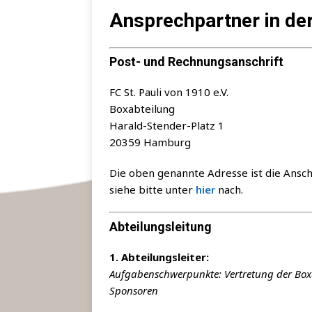
Ansprechpartner in de
Post- und Rechnungsanschrift
FC St. Pau­li von 1910 e.V.
Boxabteilung
Harald-Sten­der-Platz 1
20359 Hamburg
Die oben genann­te Adres­se ist die Anschri
sie­he bit­te unter
hier
nach.
Abteilungsleitung
1. Abtei­lungs­lei­ter:
Auf­ga­ben­schwer­punk­te: Ver­tre­tung der Bo
Sponsoren