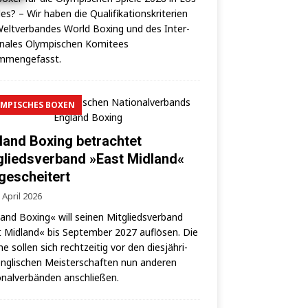
es? – Wir haben die Qua­li­fi­ka­ti­ons­kri­te­ri­en
elt­ver­ban­des World Boxing und des Inter­
o­na­les Olym­pi­schen Komi­tees
mmengefasst.
MPISCHES BOXEN
land Boxing betrachtet
gliedsverband »East Midland«
 gescheitert
 April 2026
land Boxing« will sei­nen Mit­glieds­ver­band
 Mid­land« bis Sep­tem­ber 2027 auf­lö­sen. Die
­ne sol­len sich recht­zei­tig vor den dies­jäh­ri­
ng­li­schen Meis­ter­schaf­ten nun ande­ren
­nal­ver­bän­den anschließen.