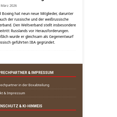
. März 2026
 Boxing hat neun neue Mit­glie­der, dar­un­ter
auch der rus­si­sche und der weiß­rus­si­sche
er­band. Den Welt­ver­band stellt ins­be­son­de­re
i­tritt Russ­lands vor Her­aus­for­de­run­gen.
eß­lich wur­de er gleich­sam als Gegen­ent­wurf
us­sisch geführ­ten IBA gegründet.
PRECHPARTNER & IMPRESSUM
echpartner in der Boxabteilung
kt & Impressum
NSCHUTZ & KI-HINWEIS