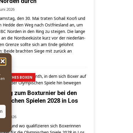
Norden durch
Juni 2026
ms­tag, den 30. Mai tra­ten Sohail Koo­fi und
 Hed­de den Weg nach Ost­fries­land an, um
BC Nor­den in den Ring zu stei­gen. Die lan­ge
 an die Nord­see­küs­te kurz vor der nie­der­län­
hen Gren­ze soll­te sich am Ende gelohnt
: Bei­de brach­ten Sie­ge mit zurück an
lbe.
,
MPISCHES BOXEN
sen
 Weg zum Boxturnier bei den
mpischen Spielen 2028 in Los
eles
en
. Mai 2026
wann und wo qua­li­fi­zie­ren sich Boxe­rin­nen
oxer für die Olym­pi­schen Spie­le 2028 in Los