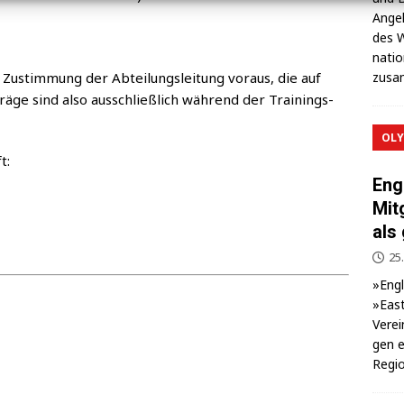
Ange­l
des W
na­ti
ie Zustim­mung der Abtei­lungs­lei­tung vor­aus, die auf
zusa
ä­ge sind also aus­schließ­lich wäh­rend der Trai­nings­
OLY
t:
Eng
Mit
als
25.
»Eng­
»East
Ver­ei
gen e
Regio