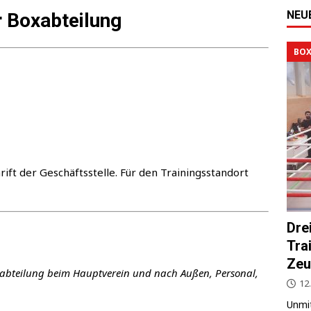
NEU
r Boxabteilung
BOX
ft der Geschäfts­stel­le. Für den Trai­nings­stand­ort
Dre
Tra
Zeu
x­ab­tei­lung beim Haupt­ver­ein und nach Außen, Per­so­nal,
12.
Unmit