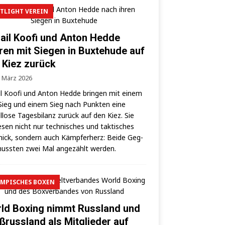
TLIGHT VEREIN
ail Koofi und Anton Hedde
ren mit Siegen in Buxtehude auf
 Kiez zurück
. März 2026
l Koo­fi und Anton Hed­de brin­gen mit einem
ieg und einem Sieg nach Punk­ten eine
­lo­se Tages­bi­lanz zurück auf den Kiez. Sie
­sen nicht nur tech­ni­sches und tak­ti­sches
ick, son­dern auch Kämp­fer­herz: Bei­de Geg­
uss­ten zwei Mal ange­zählt werden.
MPISCHES BOXEN
ld Boxing nimmt Russland und
ßrussland als Mitglieder auf