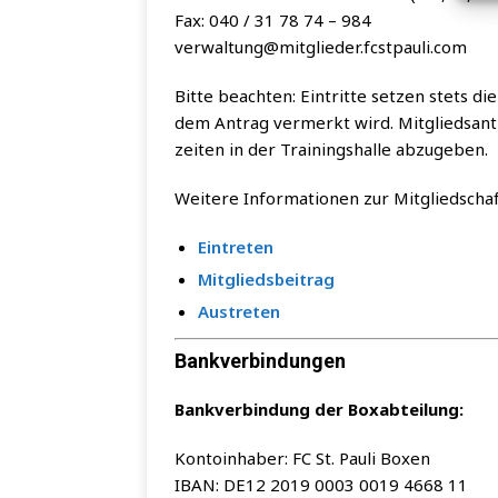
Fax: 040 / 31 78 74 – 984
verwaltung@​mitglieder.​fcstpauli.​com
Bit­te beach­ten: Ein­trit­te set­zen stets d
dem Antrag ver­merkt wird. Mit­glieds­an­tr
zei­ten in der Trai­nings­hal­le abzugeben.
Wei­te­re Infor­ma­tio­nen zur Mitgliedschaf
Ein­tre­ten
Mit­glieds­bei­trag
Aus­tre­ten
Bankverbindungen
Bank­ver­bin­dung der Boxabteilung:
Kon­to­in­ha­ber: FC St. Pau­li Boxen
IBAN: DE12 2019 0003 0019 4668 11