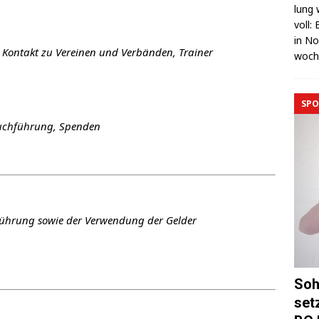
lung 
voll:
in No
g, Kon­takt zu Ver­ei­nen und Ver­bän­den, Trainer
wo­c
SPO
Buch­füh­rung, Spenden
­füh­rung sowie der Ver­wen­dung der Gelder
Soh
set