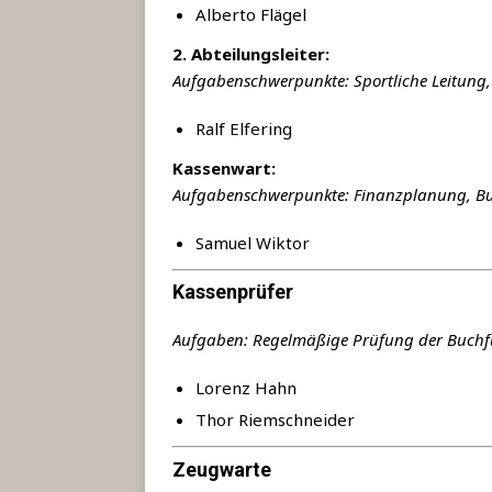
Alber­to Flägel
2. Abtei­lungs­lei­ter:
Auf­ga­ben­schwer­punk­te: Sport­li­che Lei­tun
Ralf Elfe­ring
Kas­sen­wart:
Auf­ga­ben­schwer­punk­te: Finanz­pla­nung, 
Samu­el Wiktor
Kassenprüfer
Auf­ga­ben: Regel­mä­ßi­ge Prü­fung der Buch
Lorenz Hahn
Thor Riem­schnei­der
Zeugwarte