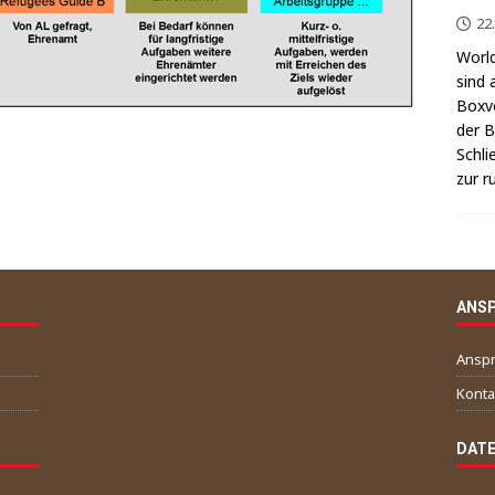
22
World
sind 
Box­v
der Be
Schli
zur r
ANS
Anspr
Konta
DATE