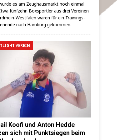
wur­de es am Zeug­haus­markt noch ein­mal
 Etwa fünf­zehn Box­sport­ler aus drei Ver­ei­nen
rd­rhein-West­fa­len waren für ein Trai­nings­
hen­en­de nach Ham­burg gekommen.
TLIGHT VEREIN
ail Koofi und Anton Hedde
zen sich mit Punktsiegen beim