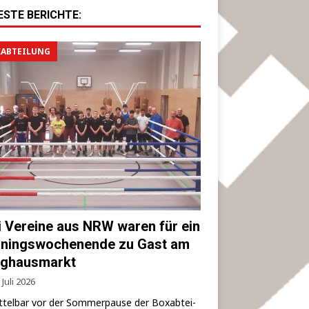
ESTE BERICHTE:
ABTEILUNG
i Vereine aus NRW waren für ein
iningswochenende zu Gast am
ghausmarkt
 Juli 2026
­tel­bar vor der Som­mer­pau­se der Box­ab­tei­