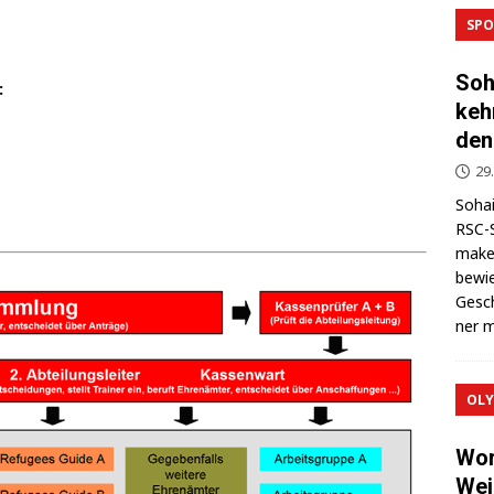
SPO
Soh
:
keh
den
29
Sohai
RSC-S
makel
bewie
Gesch
ner m
OLY
Wor
Wei