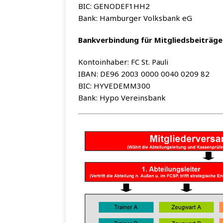
BIC: GENODEF1HH2
Bank: Ham­bur­ger Volks­bank eG
Bank­ver­bin­dung für Mitgliedsbeiträge
Kon­to­in­ha­ber: FC St. Pauli
IBAN: DE96 2003 0000 0040 0209 82
BIC: HYVEDEMM300
Bank: Hypo Vereinsbank