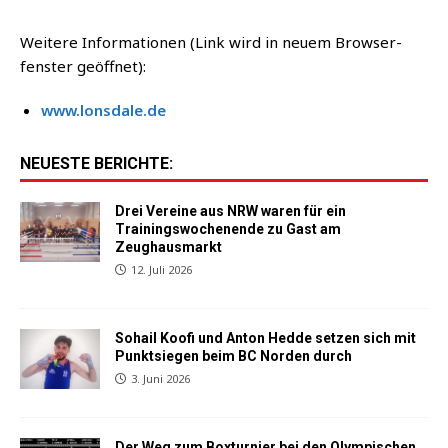
Wei­te­re Infor­ma­tio­nen (Link wird in neu­em Brow­ser­
fens­ter geöffnet):
www​.lons​da​le​.de
NEUESTE BERICHTE:
Drei Vereine aus NRW waren für ein
Trainingswochenende zu Gast am
Zeughausmarkt
12. Juli 2026
Sohail Koofi und Anton Hedde setzen sich mit
Punktsiegen beim BC Norden durch
3. Juni 2026
Der Weg zum Boxturnier bei den Olympischen