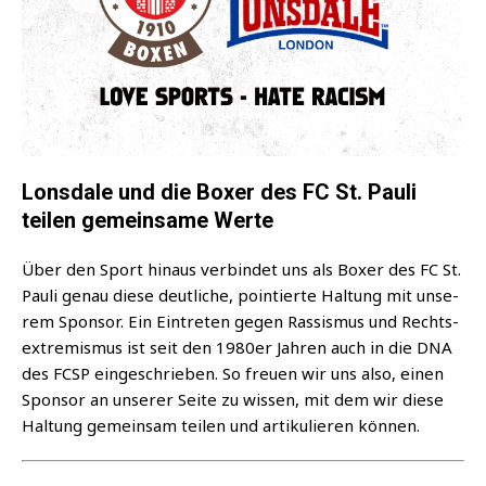
Lonsdale und die Boxer des FC St. Pauli
teilen gemeinsame Werte
Über den Sport hin­aus ver­bin­det uns als Boxer des FC St.
Pau­li genau die­se deut­li­che, poin­tier­te Hal­tung mit unse­
rem Spon­sor. Ein Ein­tre­ten gegen Ras­sis­mus und Rechts­
extre­mis­mus ist seit den 1980er Jah­ren auch in die DNA
des FCSP ein­ge­schrie­ben. So freu­en wir uns also, einen
Spon­sor an unse­rer Sei­te zu wis­sen, mit dem wir die­se
Hal­tung gemein­sam tei­len und arti­ku­lie­ren können.