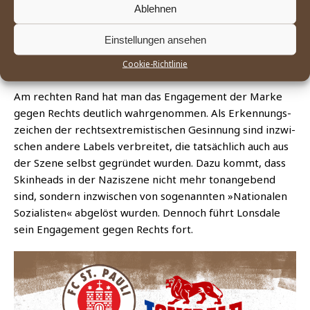
Ablehnen
deu­tig gegen Ras­sis­mus und Rechts­extre­mis­mus Posi­ti­on
zu bezie­hen. Lons­da­le kün­dig­te uner­wünsch­ten Händ­lern
Einstellungen ansehen
und unter­stütz­te in viel­fäl­ti­ger Form und auf vie­len Ebe­
Cookie-Richtlinie
nen Initia­ti­ven gegen Ras­sis­mus und Rechtsextremismus.
Am rech­ten Rand hat man das Enga­ge­ment der Mar­ke
gegen Rechts deut­lich wahr­ge­nom­men. Als Erken­nungs­
zei­chen der rechts­extre­mis­ti­schen Gesin­nung sind inzwi­
schen ande­re Labels ver­brei­tet, die tat­säch­lich auch aus
der Sze­ne selbst gegrün­det wur­den. Dazu kommt, dass
Skin­heads in der Nazi­sze­ne nicht mehr ton­an­ge­bend
sind, son­dern inzwi­schen von soge­nann­ten »Natio­na­len
Sozia­lis­ten« abge­löst wur­den. Den­noch führt Lons­da­le
sein Enga­ge­ment gegen Rechts fort.