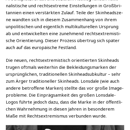
na­lis­ti­sche und rechts­extre­me Ein­stel­lun­gen in Groß­bri­
tan­ni­en einen ver­stärk­ten Zulauf. Tei­le der Skin­head­sze­
ne wand­ten sich in die­sem Zusam­men­hang von ihrem
unpo­li­ti­schen und eigent­lich mul­ti­kul­tu­rel­len Ursprung
ab und ent­wi­ckel­ten eine zuneh­mend rechts­extre­mis­ti­
sche Ori­en­tie­rung. Die­ser Pro­zess über­trug sich spä­ter
auch auf das euro­päi­sche Festland.
Die neu­en, rechts­extre­mis­tisch ori­en­tier­ten Skin­heads
tru­gen oft­mals wei­ter­hin die Beklei­dungs­mar­ken der
ursprüng­li­chen, tra­di­tio­nel­len Skin­head­sub­kul­tur
– s
ehr
zum Ärger tra­di­tio­nel­ler Skin­heads. Lons­da­le (wie auch
ande­re betrof­fe­ne Mar­ken) stell­te das vor gro­ße Image­
pro­ble­me. Die Ein­präg­sam­keit des gro­ßen Lons­da­le-
Logos führ­te jedoch dazu, dass die Mar­ke in der öffent­li­
chen Wahr­neh­mung in die­sen Jah­ren in beson­de­rem
Maße mit Rechts­extre­mis­mus ver­bun­den wurde.