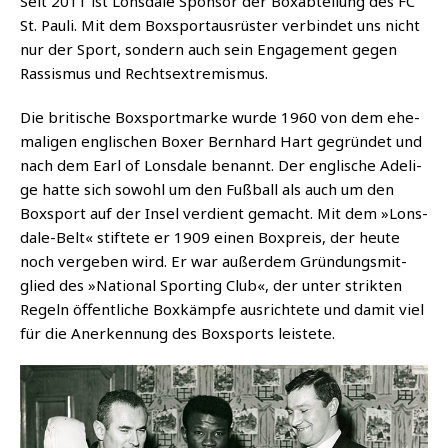
Seit 2011 ist Lons­da­le Spon­sor der Box­ab­tei­lung des FC
St. Pau­li. Mit dem Box­sport­aus­rüs­ter ver­bin­det uns nicht
nur der Sport, son­dern auch sein Enga­ge­ment gegen
Ras­sis­mus und Rechtsextremismus.
Die bri­ti­sche Box­sport­mar­ke wur­de 1960 von dem ehe­
ma­li­gen eng­li­schen Boxer Bern­hard Hart gegrün­det und
nach dem Earl of Lons­da­le benannt. Der eng­li­sche Ade­li­
ge hat­te sich sowohl um den Fuß­ball als auch um den
Box­sport auf der Insel ver­dient gemacht. Mit dem »Lons­
da­le-Belt« stif­te­te er 1909 einen Box­preis, der heu­te
noch ver­ge­ben wird. Er war außer­dem Grün­dungs­mit­
glied des »Natio­nal Sport­ing Club«, der unter strik­ten
Regeln öffent­li­che Box­kämp­fe aus­rich­te­te und damit viel
für die Aner­ken­nung des Box­sports leistete.