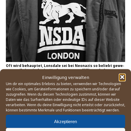
Oft wird behaup­tet, Lons­da­le sei bei Neo­na­zis so beliebt gewe­
sen, weil sie mit der im Mar­ken­na­men zufäl­lig ent­hal­te­nen
Buch­sta­ben­fol­ge »NSDA« auf die »NSDAP« anspie­len konn­ten.
Einwilligung verwalten
Eini­ges spricht dafür, dass die­se Deu­tung zuerst durch Medi­en
Um dir ein optimales Erlebnis zu bieten, verwenden wir Technologien
entstand.
wie Cookies, um Geräteinformationen zu speichern und/oder darauf
zuzugreifen. Wenn du diesen Technologien zustimmst, können wir
Kampf gegen Rechts
Daten wie das Surfverhalten oder eindeutige IDs auf dieser Website
verarbeiten. Wenn du deine Einwilligung nicht erteilst oder zurückziehst,
Die unge­woll­te Ver­ein­nah­mung der Mar­ke durch Rechts­
können bestimmte Merkmale und Funktionen beeinträchtigt werden.
extre­mis­ten war und ist für die Mar­ke prä­gend gewe­sen.
Akzeptieren
Sie bot den Anlass, über den Tel­ler­rand des Box­sports
hin­aus­zu­schau­en und wie kaum eine ande­re Mar­ke ein­