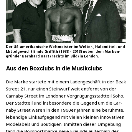
Der US-ame­ri­ka­ni­sche Welt­meis­ter im Welter‑, Halb­mit­tel- und
Mit­tel­ge­wicht Emi­le Grif­fith (1938 – 2013) neben dem Mar­ken­
grün­der Bern­hard Hart (rechts im Bild) in London.
Aus den Boxclubs in die Musikclubs
Die Mar­ke star­te­te mit einem Laden­ge­schäft in der Beak
Street 21, nur einen Stein­wurf weit ent­fernt von der
Car­naby Street im Lon­do­ner Ver­gnü­gungs­stadt­teil Soho.
Der Stadt­teil und ins­be­son­de­re die Gegend um die Car­
naby Street waren in den 1960er Jah­ren eine berühm­te,
leben­di­ge Ein­kauf­ge­gend mit vie­len klei­nen inno­va­ti­ven
Mode­la­bels und Bou­ti­quen. Inmit­ten die­ser Umge­bung
fand die Box­sport­mar­ke neue Freun­de außer­halb der