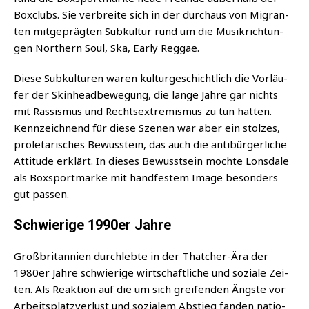
Box­clubs. Sie ver­brei­te sich in der durch­aus von Migran­
ten mit­ge­präg­ten Sub­kul­tur rund um die Musik­rich­tun­
gen Nor­t­hern Soul, Ska, Ear­ly Reggae.
Die­se Sub­kul­tu­ren waren kul­tur­ge­schicht­lich die Vor­läu­
fer der Skin­head­be­we­gung, die lan­ge Jah­re gar nichts
mit Ras­sis­mus und Rechts­extre­mis­mus zu tun hat­ten.
Kenn­zeich­nend für die­se Sze­nen war aber ein stol­zes,
pro­le­ta­ri­sches Bewus­stein, das auch die anti­bür­ger­li­che
Atti­tu­de erklärt. In die­ses Bewusst­sein moch­te Lons­da­le
als Box­sport­mar­ke mit hand­fes­tem Image beson­ders
gut passen.
Schwierige 1990er Jahre
Groß­bri­tan­ni­en durch­leb­te in der That­cher-Ära der
1980er Jah­re schwie­ri­ge wirt­schaft­li­che und sozia­le Zei­
ten. Als Reak­ti­on auf die um sich grei­fen­den Ängs­te vor
Arbeits­platz­ver­lust und sozia­lem Abstieg fan­den natio­