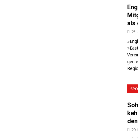
Eng
Mit
als
25.
»Eng­
»East
Ver­ei
gen e
Regio
SPO
Soh
keh
den
29.