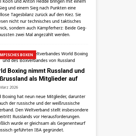
l Koo­fi und Anton Hed­de brin­gen mit einem
ieg und einem Sieg nach Punk­ten eine
­lo­se Tages­bi­lanz zurück auf den Kiez. Sie
­sen nicht nur tech­ni­sches und tak­ti­sches
ick, son­dern auch Kämp­fer­herz: Bei­de Geg­
uss­ten zwei Mal ange­zählt werden.
MPISCHES BOXEN
ld Boxing nimmt Russland und
ßrussland als Mitglieder auf
 März 2026
 Boxing hat neun neue Mit­glie­der, dar­un­ter
auch der rus­si­sche und der weiß­rus­si­sche
er­band. Den Welt­ver­band stellt ins­be­son­de­re
i­tritt Russ­lands vor Her­aus­for­de­run­gen.
eß­lich wur­de er gleich­sam als Gegen­ent­wurf
us­sisch geführ­ten IBA gegründet.