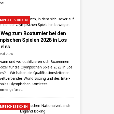
lbe.
MPISCHES BOXEN
 Weg zum Boxturnier bei den
mpischen Spielen 2028 in Los
eles
 Mai 2026
wann und wo qua­li­fi­zie­ren sich Boxe­rin­nen
oxer für die Olym­pi­schen Spie­le 2028 in Los
es? – Wir haben die Qua­li­fi­ka­ti­ons­kri­te­ri­en
elt­ver­ban­des World Boxing und des Inter­
o­na­les Olym­pi­schen Komi­tees
mmengefasst.
MPISCHES BOXEN