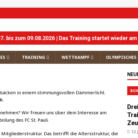
 bis zum 09.08.2026 | Das Training startet wieder am
ES
TRAINING
WETTKAMPF
OLYMPISCHES
NEU
BOX
li.
Dre
l­neh­men? Wir freu­en uns über dein Inter­es­se am
Tra
i­lung des FC St. Pauli.
Zeu
12. 
t­glie­der­struk­tur. Das betrifft die Alters­struk­tur, die