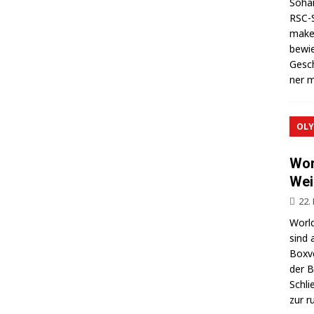
Sohai
RSC-S
makel
bewie
Gesch
ner m
OLY
Wor
Wei
22.
World
sind 
Box­v
der Be
Schli
zur r