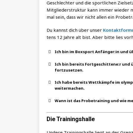
Geschlech­ter und die sport­li­chen Ziel­set­
Mit­glie­der­struk­tur kann immer wie­der m
mal sein, dass wir nicht allen ein Pro­be­t
Du kannst dich über unser
Kon­takt­for­mu
tens 12 Jah­re alt bist. Aber bit­te lies vor
Ich bin im Box­sport Anfänger:in und ü
Ich bin bereits Fortgeschittene:r und ü
fortzusetzen.
Ich habe bereits Wett­kämp­fe im olym­pi
weitermachen.
Wann ist das Pro­be­trai­ning und wie mel
Die Trainingshalle
Unde­re Trai­nings­hal­le liegt an der Gren­