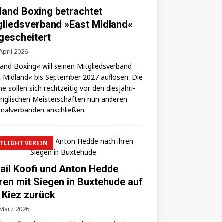
land Boxing betrachtet
gliedsverband »East Midland«
 gescheitert
 April 2026
land Boxing« will sei­nen Mit­glieds­ver­band
 Mid­land« bis Sep­tem­ber 2027 auf­lö­sen. Die
­ne sol­len sich recht­zei­tig vor den dies­jäh­ri­
ng­li­schen Meis­ter­schaf­ten nun ande­ren
­nal­ver­bän­den anschließen.
TLIGHT VEREIN
ail Koofi und Anton Hedde
ren mit Siegen in Buxtehude auf
 Kiez zurück
 März 2026