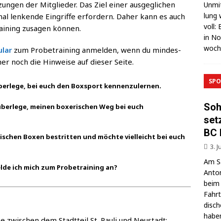
zun­gen der Mit­glie­der. Das Ziel einer aus­ge­gli­chen
Unmit
lung 
al len­ken­de Ein­grif­fe erfor­dern. Daher kann es auch
voll:
rai­ning zusa­gen können.
in No
wo­c
­lar
zum Pro­be­trai­ning anmel­den, wenn du min­des­
­her noch die Hin­wei­se auf die­ser Seite.
SPO
ber­le­ge, bei euch den Box­sport kennenzulernen.
Soh
ber­le­ge, mei­nen boxe­ri­schen Weg bei euch
set
BC 
­schen Boxen bestrit­ten und möch­te viel­leicht bei euch
3. J
Am Sa
­de ich mich zum Pro­be­trai­ning an?
Anton
beim 
Fahrt
di­sc
haben
ze zwi­schen dem Stadt­teil St. Pau­li und Neustadt: