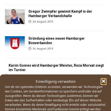
Gregor Zwimpfer gewinnt Kampf in der
Hamburger Verbandshalle
24. August 2019
Gründung eines neuen Hamburger
Boxverbandes
16. August 2019
Karim Gomes wird Hamburger Meister, Reza Morvat siegt
im Turnier
30. März 2019
Einwilligung verwalten
Um dir ein optimales Erlebnis zu bieten, verwenden wir Technologien
wie Cookies, um Geräteinformationen zu speichern und/oder darauf
Gregor Zwimpfer siegt in Elmshorn
zuzugreifen. Wenn du diesen Technologien zustimmst, können wir
9. Februar 2019
Daten wie das Surfverhalten oder eindeutige IDs auf dieser Website
verarbeiten. Wenn du deine Einwilligung nicht erteilst oder zurückziehst,
können bestimmte Merkmale und Funktionen beeinträchtigt werden.