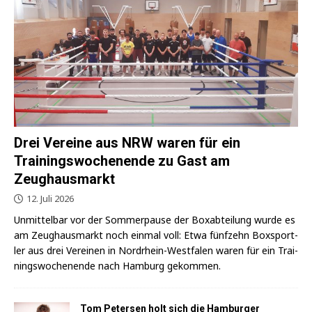
Drei Vereine aus NRW waren für ein
Trainingswochenende zu Gast am
Zeughausmarkt
12. Juli 2026
Unmit­tel­bar vor der Som­mer­pau­se der Box­ab­tei­lung wur­de es
am Zeug­haus­markt noch ein­mal voll: Etwa fünf­zehn Box­sport­
ler aus drei Ver­ei­nen in Nord­rhein-West­fa­len waren für ein Trai­
nings­wo­chen­en­de nach Ham­burg gekommen.
Tom Petersen holt sich die Hamburger