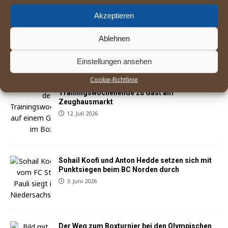
Akzeptieren
1
2
»
Ablehnen
NEUESTE BERICHTE:
Einstellungen ansehen
Cookie-Richtlinie
Drei Vereine aus NRW waren für ein
Trainingswochenende zu Gast am
Zeughausmarkt
12. Juli 2026
Sohail Koofi und Anton Hedde setzen sich mit
Punktsiegen beim BC Norden durch
3. Juni 2026
Der Weg zum Boxturnier bei den Olympischen