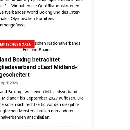
es? – Wir haben die Qua­li­fi­ka­ti­ons­kri­te­ri­en
elt­ver­ban­des World Boxing und des Inter­
o­na­les Olym­pi­schen Komi­tees
mmengefasst.
MPISCHES BOXEN
land Boxing betrachtet
gliedsverband »East Midland«
 gescheitert
 April 2026
land Boxing« will sei­nen Mit­glieds­ver­band
 Mid­land« bis Sep­tem­ber 2027 auf­lö­sen. Die
­ne sol­len sich recht­zei­tig vor den dies­jäh­ri­
ng­li­schen Meis­ter­schaf­ten nun ande­ren
­nal­ver­bän­den anschließen.