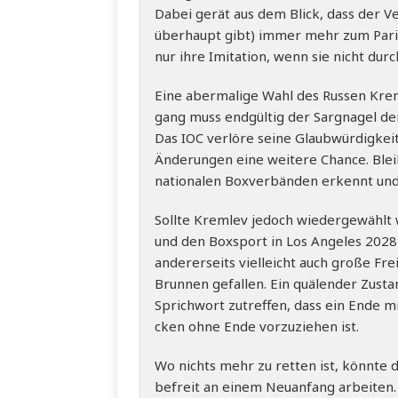
Dabei gerät aus dem Blick, dass der Ver
über­haupt gibt) immer mehr zum Paria 
nur ihre Imi­ta­ti­on, wenn sie nicht durc
Eine aber­ma­li­ge Wahl des Rus­sen Kre
gang muss end­gül­tig der Sarg­na­gel de
Das IOC ver­lö­re sei­ne Glaub­wür­dig­kei
Ände­run­gen eine wei­te­re Chan­ce. Blei
natio­na­len Box­ver­bän­den erkennt u
Soll­te Kreml­ev jedoch wie­der­ge­wählt 
und den Box­sport in Los Ange­les 202
ande­rer­seits viel­leicht auch gro­ße Fr
Brun­nen gefal­len. Ein quä­len­der Zus
Sprich­wort zutref­fen, dass ein Ende 
cken ohne Ende vor­zu­zie­hen ist.
Wo nichts mehr zu ret­ten ist, könn­te de
befreit an einem Neu­an­fang arbei­ten