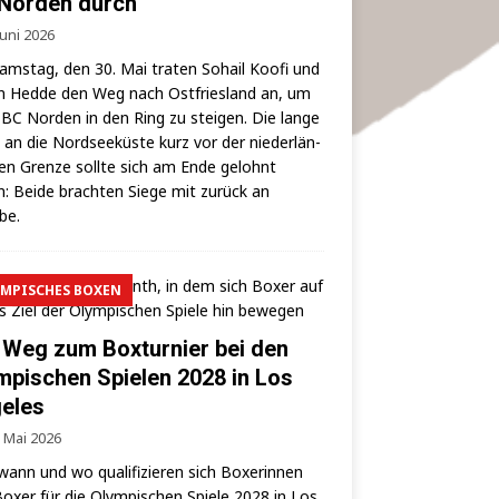
Norden durch
Juni 2026
ms­tag, den 30. Mai tra­ten Sohail Koo­fi und
 Hed­de den Weg nach Ost­fries­land an, um
BC Nor­den in den Ring zu stei­gen. Die lan­ge
 an die Nord­see­küs­te kurz vor der nie­der­län­
hen Gren­ze soll­te sich am Ende gelohnt
: Bei­de brach­ten Sie­ge mit zurück an
lbe.
MPISCHES BOXEN
 Weg zum Boxturnier bei den
mpischen Spielen 2028 in Los
eles
. Mai 2026
wann und wo qua­li­fi­zie­ren sich Boxe­rin­nen
oxer für die Olym­pi­schen Spie­le 2028 in Los