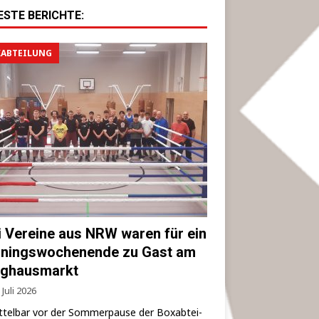
ESTE BERICHTE:
ABTEILUNG
i Vereine aus NRW waren für ein
iningswochenende zu Gast am
ghausmarkt
 Juli 2026
­tel­bar vor der Som­mer­pau­se der Box­ab­tei­