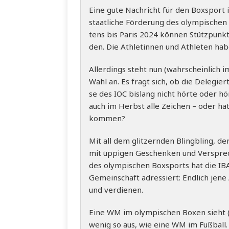
Eine gute Nach­richt für den Box­sport i
staat­li­che För­de­rung des olym­pi­sch
tens bis Paris 2024 kön­nen Stütz­punk­
den. Die Ath­le­tin­nen und Ath­le­ten h
Aller­dings steht nun (wahr­schein­lich 
Wahl an. Es fragt sich, ob die Dele­gier
se des IOC bis­lang nicht hör­te oder hör
auch im Herbst alle Zei­chen – oder hat
kommen?
Mit all dem glit­zern­den Blingbling, den
mit üppi­gen Geschen­ken und Ver­spre­c
des olym­pi­schen Box­sports hat die IBA
Gemein­schaft adres­siert: End­lich jene
und verdienen.
Eine WM im olym­pi­schen Boxen sieht (da
wenig so aus, wie eine WM im Fuß­ball.