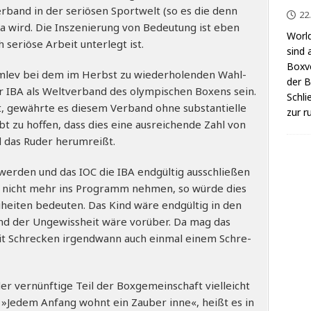
­band in der seriö­sen Sport­welt (so es die denn
22
wird. Die Insze­nie­rung von Bedeu­tung ist eben
World
h seriö­se Arbeit unter­legt ist.
sind 
Box­v
ml­ev bei dem im Herbst zu wie­der­ho­len­den Wahl­
der Be
r IBA als Welt­ver­band des olym­pi­schen Boxens sein.
Schli
t, gewähr­te es die­sem Ver­band ohne sub­stan­ti­el­le
zur r
bt zu hof­fen, dass dies eine aus­rei­chen­de Zahl von
nd das Ruder herumreißt.
wer­den und das IOC die IBA end­gül­tig aus­schlie­ßen
8 nicht mehr ins Pro­gramm neh­men, so wür­de dies
ei­hei­ten bedeu­ten. Das Kind wäre end­gül­tig in den
tand der Unge­wiss­heit wäre vor­über. Da mag das
mit Schre­cken irgend­wann auch ein­mal einem Schre­
r ver­nünf­ti­ge Teil der Box­ge­mein­schaft viel­leicht
. »Jedem Anfang wohnt ein Zau­ber inne«, heißt es in