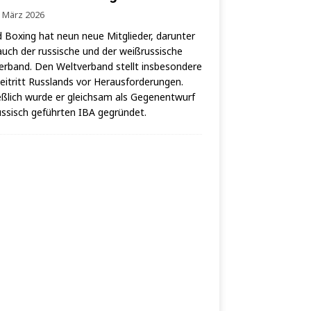
. März 2026
 Boxing hat neun neue Mit­glie­der, dar­un­ter
auch der rus­si­sche und der weiß­rus­si­sche
er­band. Den Welt­ver­band stellt ins­be­son­de­re
i­tritt Russ­lands vor Her­aus­for­de­run­gen.
eß­lich wur­de er gleich­sam als Gegen­ent­wurf
us­sisch geführ­ten IBA gegründet.