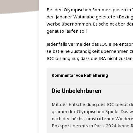
Bei den Olym­pi­schen Som­mer­spie­len in 
den Japa­ner Watana­be gelei­te­te »Boxing
wer­be über­nom­men. Es scheint aber der­
genau­so lau­fen soll.
Jeden­falls ver­mei­det das IOC eine ent­sp
selbst eine Zustän­dig­keit über­neh­men z
IOC bis­lang nur, dass die IBA nicht zustän
Kommentar von Ralf Elfering
Die Unbelehrbaren
Mit der Ent­schei­dung des IOC bleibt d
gramm der Olym­pi­schen Spie­le. Das w
nach der höchst umstrit­te­nen Wie­der
Box­sport bereits in Paris 2024 kei­ne R