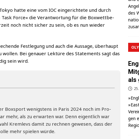
Ange­l
Tokyo hat­te eine vom IOC ein­ge­rich­te­te und durch
des W
 Task Force« die Ver­ant­wor­tung für die Box­wett­be­
na­ti
zeit noch nicht sicher zu sein, ob es nun wie­der
zusa
re­chen­de Fest­le­gung und auch die Aus­sa­ge, über­haupt
OLY
u wol­len. Bei genau­er Lek­tü­re des State­ments sagt das
­dig sein wird.
Eng
Mit
als
25.
»Eng­
»East
er Box­sport wenigs­tens in Paris 2024 noch im Pro­
Ver­ei
ar mehr, als zu erwar­ten war. Denn eigent­lich war
gen e
­wahl Kreml­evs damit zu rech­nen gewe­sen, dass der
Regio
ol­le mehr spie­len würde.