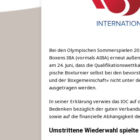
Bei den Olym­pi­schen Som­mer­spie­len 20
Boxens IBA (vor­mals AIBA) erneut außen vo
am 24. Juni, dass die Qua­li­fi­ka­ti­ons­we
pi­sche Box­tur­nier selbst bei den bevor­s
und der Box­ge­mein­schaft« nicht unter der 
aus­ge­tra­gen werden.
In sei­ner Erklä­rung ver­wies das IOC auf 
Beden­ken bezüg­lich der guten Ver­bands­
sowie auf die finan­zi­el­le Abhän­gig­keit
Umstrittene Wiederwahl spielte