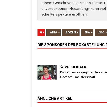
einem Gedicht von Her­mann Hes­se. Die 
unver­dor­be­nen Neu­an­fangs kann viel 
sche Per­spek­ti­ve eröffnen.
AIBA
BOXEN
IBA
IOC
DIE SPONSOREN DER BOXABTEILUNG DE
VORHERIGER
Paul Ghaussy siegt bei Deutsch
Hochschulmeisterschaft
ÄHNLICHE ARTIKEL