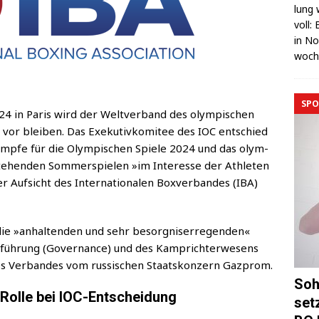
lung 
voll:
in No
wo­c
SPO
24 in Paris wird der Welt­ver­band des olym­pi­schen
r blei­ben. Das Exe­ku­tiv­ko­mi­tee des IOC ent­schied
tt­kämp­fe für die Olym­pi­schen Spie­le 2024 und das olym­
te­hen­den Som­mer­spie­len »im Inter­es­se der Ath­le­ten
Auf­sicht des Inter­na­tio­na­len Box­ver­ban­des (IBA)
die »anhal­ten­den und sehr besorg­nis­er­re­gen­den«
füh­rung (Gover­nan­ce) und des Kam­prich­ter­we­sens
 des Ver­ban­des vom rus­si­schen Staats­kon­zern Gazprom.
Soh
 Rolle bei IOC-Entscheidung
set