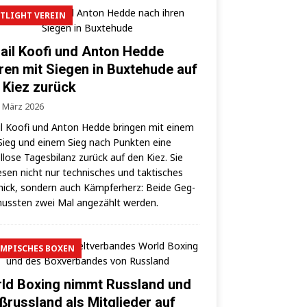
TLIGHT VEREIN
ail Koofi und Anton Hedde
ren mit Siegen in Buxtehude auf
 Kiez zurück
. März 2026
l Koo­fi und Anton Hed­de brin­gen mit einem
ieg und einem Sieg nach Punk­ten eine
­lo­se Tages­bi­lanz zurück auf den Kiez. Sie
­sen nicht nur tech­ni­sches und tak­ti­sches
ick, son­dern auch Kämp­fer­herz: Bei­de Geg­
uss­ten zwei Mal ange­zählt werden.
MPISCHES BOXEN
ld Boxing nimmt Russland und
ßrussland als Mitglieder auf