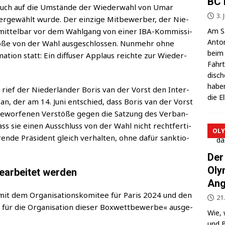
BC 
C auch auf die Umstän­de der Wie­der­wahl von Umar
3. 
r­ge­wählt wur­de. Der ein­zi­ge Mit­be­wer­ber, der Nie­
Am Sa
nmit­tel­bar vor dem Wahl­gang von einer IBA-Kom­mis­si­
Anton
tö­ße von der Wahl aus­ge­schlos­sen. Nun­mehr ohne
beim 
ti­on statt: Ein dif­fu­ser Applaus reich­te zur Wie­der­
Fahrt
di­sc
haben
rief der Nie­der­län­der Boris van der Vorst den Inter­
die E
ne an, der am 14. Juni ent­schied, dass Boris van der Vorst
ge­wor­fe­nen Ver­stö­ße gegen die Sat­zung des Ver­ban­
ass sie einen Aus­schluss von der Wahl nicht recht­fer­ti­
OLY
­de Prä­si­dent gleich ver­hal­ten, ohne dafür sank­tio­
Der
Oly
gearbeitet werden
Ang
it dem Orga­ni­sa­ti­ons­ko­mi­tee für Paris 2024 und den
21
le für die Orga­ni­sa­ti­on die­ser Box­wett­be­wer­be« aus­ge­
Wie, 
und B