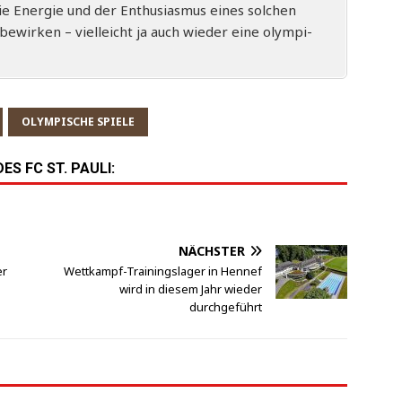
Ener­gie und der Enthu­si­as­mus eines sol­chen
bewir­ken – viel­leicht ja auch wie­der eine olym­pi­
OLYMPISCHE SPIELE
S FC ST. PAULI:
NÄCHSTER
er
Wettkampf-Trainingslager in Hennef
wird in diesem Jahr wieder
durchgeführt