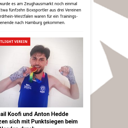
wur­de es am Zeug­haus­markt noch ein­mal
 Etwa fünf­zehn Box­sport­ler aus drei Ver­ei­nen
rd­rhein-West­fa­len waren für ein Trai­nings­
hen­en­de nach Ham­burg gekommen.
TLIGHT VEREIN
ail Koofi und Anton Hedde
zen sich mit Punktsiegen beim