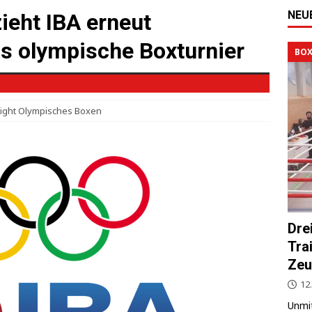
NEU
ieht IBA erneut
as olympische Boxturnier
BOX
light Olympisches Boxen
Dre
Tra
Zeu
12.
Unmit