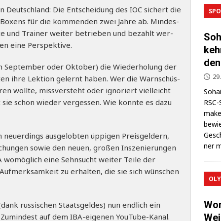
n Deutsch­land: Die Ent­schei­dung des IOC sichert die
SPO
en Boxens für die kom­men­den zwei Jah­re ab. Min­des­
te und Trai­ner wei­ter betrie­ben und bezahlt wer­
Soh
aben eine Perspektive.
keh
den
im Sep­tem­ber oder Okto­ber) die Wie­der­ho­lung der
29
­ten ihre Lek­ti­on gelernt haben. Wer die Warn­schüs­
en woll­te, miss­ver­steht oder igno­riert viel­leicht
Sohai
 sie schon wie­der ver­ges­sen. Wie konn­te es dazu
RSC-S
makel
bewie
Gesch
 neu­er­dings aus­ge­lob­ten üppi­gen Preis­gel­dern,
ner m
hun­gen sowie den neu­en, gro­ßen Insze­nie­run­gen
 womög­lich eine Sehn­sucht wei­ter Tei­le der
 Auf­merk­sam­keit zu erhal­ten, die sie sich wün­schen
OLY
Wor
nk rus­si­schen Staats­gel­des) nun end­lich ein
 Zumin­dest auf dem IBA-eige­nen You­Tube-Kanal.
Wei