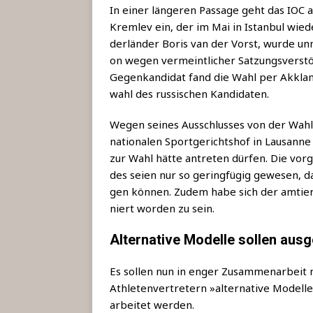
In einer län­ge­ren Pas­sa­ge geht das IO
Kreml­ev ein, der im Mai in Istan­bul wie­de
der­län­der Boris van der Vorst, wur­de u
on wegen ver­meint­li­cher Sat­zungs­ver­s
Gegen­kan­di­dat fand die Wahl per Akkla­ma­
wahl des rus­si­schen Kandidaten.
Wegen sei­nes Aus­schlus­ses von der Wahl 
na­tio­na­len Sport­ge­richts­hof in Lau­san
zur Wahl hät­te antre­ten dür­fen. Die vor­
des sei­en nur so gering­fü­gig gewe­sen, d
gen kön­nen. Zudem habe sich der amtie­ren
niert wor­den zu sein.
Alternative Modelle sollen aus
Es sol­len nun in enger Zusam­men­ar­beit m
Ath­le­ten­ver­tre­tern »alter­na­ti­ve Model­
ar­bei­tet werden.