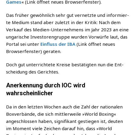
Games
« (Link öff­net neu­es Browserfenster).
Das frü­her gewöhn­lich sehr gut ver­netz­te und infor­mier­
te Medi­um stand aber zuletzt in der Kri­tik: Nach dem
Ver­kauf des Medi­en-Unter­neh­mens im Jahr 2023 an eine
unga­ri­sche Inves­to­ren­grup­pe wur­den Vor­wür­fe laut, das
Por­tal sei unter
Ein­fluss der IBA
(Link öff­net neu­es
Brow­ser­fens­ter) geraten.
Doch gut unter­rich­te­te Krei­se bestä­tig­ten nun die Ent­
schei­dung des Gerichtes.
Anerkennung durch IOC wird
wahrscheinlicher
Da in den letz­ten Wochen auch die Zahl der natio­na­len
Box­ver­bän­de, die sich mitt­ler­wei­le »World Boxing«
ange­schlos­sen haben, signi­fi­kant gestie­gen ist, deu­ten
im Moment vie­le Zei­chen dar­auf hin, dass »World