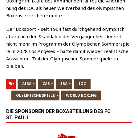
Boxing« im Lau­fe des kom­men­den Jah­res die Aner­ken­
nung des IOC als neu­er Welt­ver­band des olym­pi­schen
Boxens errei­chen könnte.
Der Box­sport – seit 1904 fast durch­ge­hend olym­pisch,
aber nach den Skan­da­len der Ver­gan­gen­heit der­zeit
nicht mehr im Pro­gramm der Olym­pi­schen Som­mer­spie­
le in 2028 Los Ange­les – hät­te damit wie­der rea­lis­ti­sche
Aus­sich­ten, Teil der Olym­pi­schen Som­mer­spie­le zu
bleiben.
AIBA
CAS
IBA
IOC
OLYMPISCHE SPIELE
WORLD BOXING
DIE SPONSOREN DER BOXABTEILUNG DES FC
ST. PAULI: