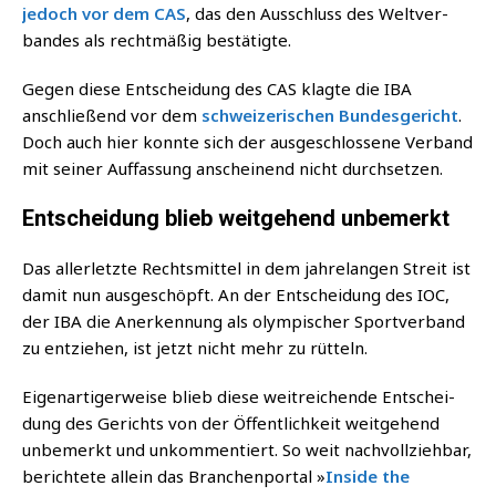
jedoch vor dem CAS
, das den Aus­schluss des Welt­ver­
ban­des als recht­mä­ßig bestätigte.
Gegen die­se Ent­schei­dung des CAS klag­te die IBA
anschlie­ßend vor dem
schwei­ze­ri­schen Bun­des­ge­richt
.
Doch auch hier konn­te sich der aus­ge­schlos­se­ne Ver­band
mit sei­ner Auf­fas­sung anschei­nend nicht durchsetzen.
Entscheidung blieb weitgehend unbemerkt
Das aller­letz­te Rechts­mit­tel in dem jah­re­lan­gen Streit ist
damit nun aus­ge­schöpft. An der Ent­schei­dung des IOC,
der IBA die Aner­ken­nung als olym­pi­scher Sport­ver­band
zu ent­zie­hen, ist jetzt nicht mehr zu rütteln.
Eigen­ar­ti­ger­wei­se blieb die­se weit­rei­chen­de Ent­schei­
dung des Gerichts von der Öffent­lich­keit weit­ge­hend
unbe­merkt und unkom­men­tiert. So weit nach­voll­zieh­bar,
berich­te­te allein das Bran­chen­por­tal »
Insi­de the