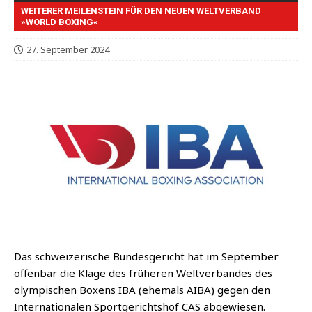
WEITERER MEILENSTEIN FÜR DEN NEUEN WELTVERBAND
»WORLD BOXING«
27. September 2024
Das schwei­ze­ri­sche Bun­des­ge­richt hat im Sep­tem­ber
offen­bar die Kla­ge des frü­he­ren Welt­ver­ban­des des
olym­pi­schen Boxens IBA (ehe­mals AIBA) gegen den
Inter­na­tio­na­len Sport­ge­richts­hof CAS abgewiesen.