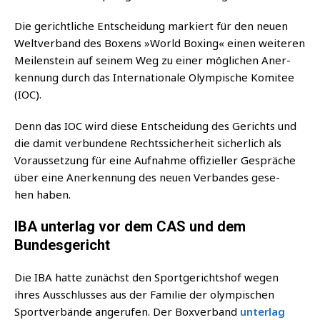
Die gericht­li­che Ent­schei­dung mar­kiert für den neu­en
Welt­ver­band des Boxens »World Boxing« einen wei­te­ren
Mei­len­stein auf sei­nem Weg zu einer mög­li­chen Aner­
ken­nung durch das Inter­na­tio­na­le Olym­pi­sche Komi­tee
(IOC).
Denn das IOC wird die­se Ent­schei­dung des Gerichts und
die damit ver­bun­de­ne Rechts­si­cher­heit sicher­lich als
Vor­aus­set­zung für eine Auf­nah­me offi­zi­el­ler Gesprä­che
über eine Aner­ken­nung des neu­en Ver­ban­des gese­
hen haben.
IBA unterlag vor dem CAS und dem
Bundesgericht
Die IBA hat­te zunächst den Sport­ge­richts­hof wegen
ihres Aus­schlus­ses aus der Fami­lie der olym­pi­schen
Sport­ver­bän­de ange­ru­fen. Der Box­ver­band
unter­lag