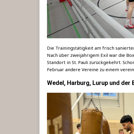
Die Trai­nings­tä­tig­keit am frisch sanier
Nach über zwei­jäh­ri­gem Exil war die Box
Stand­ort in St. Pau­li zurück­ge­kehrt. S
Febru­ar ande­re Ver­ei­ne zu einem ver­ein
Wedel, Harburg, Lurup und der