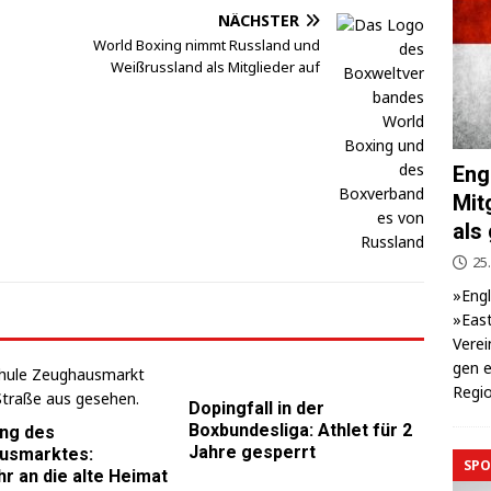
NÄCHSTER
World Boxing nimmt Russland und
Weißrussland als Mitglieder auf
Eng
Mit
als
25.
»Eng­
»East
Ver­ei
gen e
Regio
Dopingfall in der
Boxbundesliga: Athlet für 2
ng des
Jahre gesperrt
usmarktes:
SPO
r an die alte Heimat