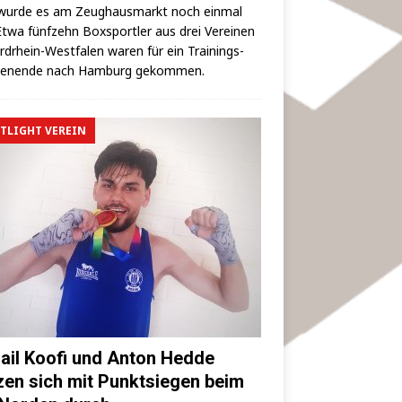
wur­de es am Zeug­haus­markt noch ein­mal
 Etwa fünf­zehn Box­sport­ler aus drei Ver­ei­nen
rd­rhein-West­fa­len waren für ein Trai­nings­
hen­en­de nach Ham­burg gekommen.
TLIGHT VEREIN
ail Koofi und Anton Hedde
zen sich mit Punktsiegen beim