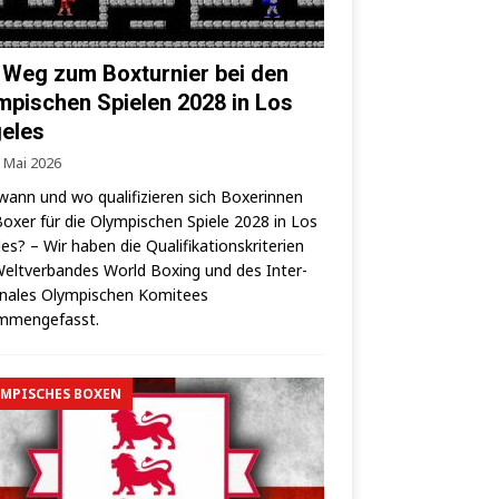
 Weg zum Boxturnier bei den
mpischen Spielen 2028 in Los
eles
. Mai 2026
wann und wo qua­li­fi­zie­ren sich Boxe­rin­nen
oxer für die Olym­pi­schen Spie­le 2028 in Los
es? – Wir haben die Qua­li­fi­ka­ti­ons­kri­te­ri­en
elt­ver­ban­des World Boxing und des Inter­
o­na­les Olym­pi­schen Komi­tees
mmengefasst.
MPISCHES BOXEN