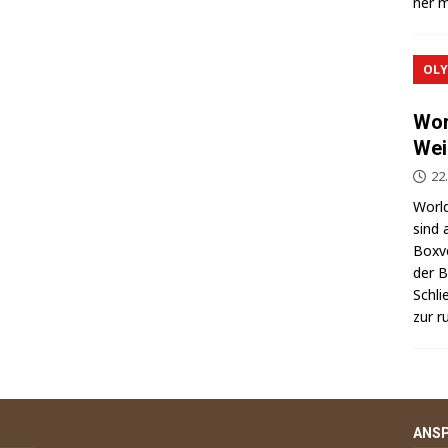
ner m
OLY
Wor
Wei
22
World
sind 
Box­v
der Be
Schli
zur r
ANS