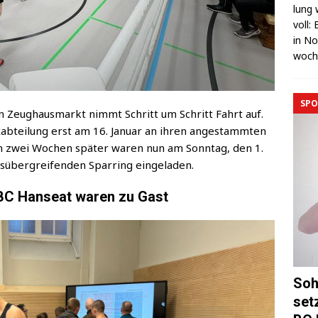
lung 
voll:
in No
wo­c
SPO
­ten Zeug­haus­markt nimmt Schritt um Schritt Fahrt auf.
­ab­tei­lung erst am 16. Janu­ar an ihren ange­stamm­ten
chon zwei Wochen spä­ter waren nun am Sonn­tag, den 1.
s­über­grei­fen­den Spar­ring eingeladen.
 BC Hanseat waren zu Gast
Soh
set