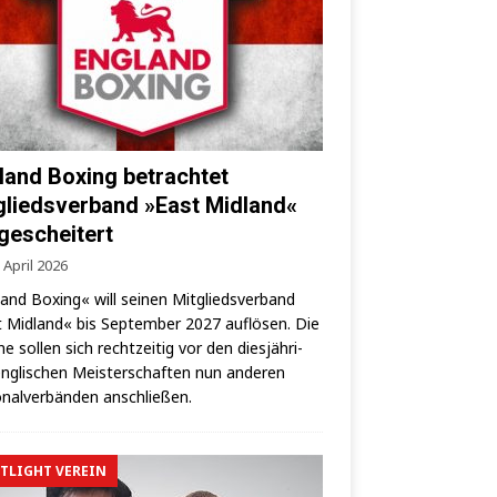
land Boxing betrachtet
gliedsverband »East Midland«
 gescheitert
 April 2026
land Boxing« will sei­nen Mit­glieds­ver­band
 Mid­land« bis Sep­tem­ber 2027 auf­lö­sen. Die
­ne sol­len sich recht­zei­tig vor den dies­jäh­ri­
ng­li­schen Meis­ter­schaf­ten nun ande­ren
­nal­ver­bän­den anschließen.
TLIGHT VEREIN