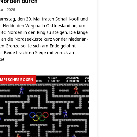
Norden durch
Juni 2026
ms­tag, den 30. Mai tra­ten Sohail Koo­fi und
 Hed­de den Weg nach Ost­fries­land an, um
BC Nor­den in den Ring zu stei­gen. Die lan­ge
 an die Nord­see­küs­te kurz vor der nie­der­län­
hen Gren­ze soll­te sich am Ende gelohnt
: Bei­de brach­ten Sie­ge mit zurück an
lbe.
MPISCHES BOXEN