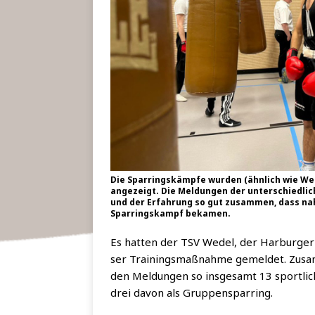
Die Spar­rings­kämp­fe wur­den (ähn­lich wie W
ange­zeigt. Die Mel­dun­gen der unter­schied­li­c
und der Erfah­rung so gut zusam­men, dass nahe
Spar­rings­kampf bekamen.
Es hat­ten der TSV Wedel, der Har­bur­ger 
ser Trai­nings­maß­nah­me gemel­det. Zusam
den Mel­dun­gen so ins­ge­samt 13 sport­lich
drei davon als Gruppensparring.