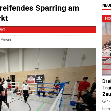
NEU
reifendes Sparring am
kt
BOX
RKT
t Verein
Dre
Tra
Zeu
12.
Unmit