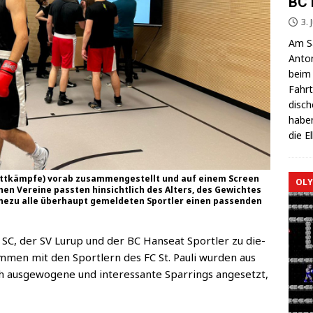
BC 
3. 
Am Sa
Anton
beim 
Fahrt
di­sc
haben
die E
ett­kämp­fe) vor­ab zusam­men­ge­stellt und auf einem Screen
OLY
hen Ver­ei­ne pass­ten hin­sicht­lich des Alters, des Gewich­tes
­zu alle über­haupt gemel­de­ten Sport­ler einen pas­sen­den
SC, der SV Lurup und der BC Han­se­at Sport­ler zu die­
­men mit den Sport­lern des FC St. Pau­li wur­den aus
 aus­ge­wo­ge­ne und inter­es­san­te Spar­rings ange­setzt,