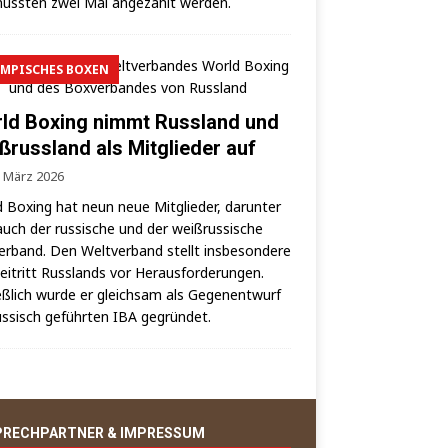
uss­ten zwei Mal ange­zählt werden.
MPISCHES BOXEN
ld Boxing nimmt Russland und
ßrussland als Mitglieder auf
. März 2026
 Boxing hat neun neue Mit­glie­der, dar­un­ter
auch der rus­si­sche und der weiß­rus­si­sche
er­band. Den Welt­ver­band stellt ins­be­son­de­re
i­tritt Russ­lands vor Her­aus­for­de­run­gen.
eß­lich wur­de er gleich­sam als Gegen­ent­wurf
us­sisch geführ­ten IBA gegründet.
PRECHPARTNER & IMPRESSUM