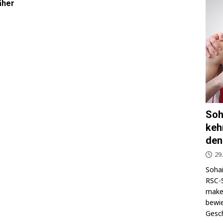
äher
Soh
keh
den
29
Sohai
RSC-S
makel
bewie
Gesch