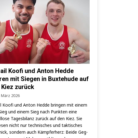
ail Koofi und Anton Hedde
ren mit Siegen in Buxtehude auf
 Kiez zurück
. März 2026
l Koo­fi und Anton Hed­de brin­gen mit einem
ieg und einem Sieg nach Punk­ten eine
­lo­se Tages­bi­lanz zurück auf den Kiez. Sie
­sen nicht nur tech­ni­sches und tak­ti­sches
ick, son­dern auch Kämp­fer­herz: Bei­de Geg­