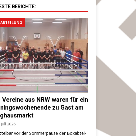
ESTE BERICHTE:
ABTEILUNG
i Vereine aus NRW waren für ein
iningswochenende zu Gast am
ghausmarkt
 Juli 2026
­tel­bar vor der Som­mer­pau­se der Box­ab­tei­