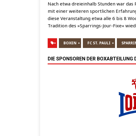
Nach etwa drei­ein­halb Stun­den war das P
mit einer wei­te­ren sport­li­chen Erfah­ru
die­se Ver­an­stal­tung etwa alle 6 bis 8 W
Tra­di­ti­on des »Spar­rings-Jour-Fixe« wie­d
BOXEN
FC ST. PAULI
SPARRI
DIE SPONSOREN DER BOXABTEILUNG DE