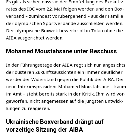
Es gilt als sicher, dass sie der Emp­feh­lung des Exe­ku­tiv­
ra­tes des IOC vom 22. Mai fol­gen wer­den und den Box­
ver­band – zumin­dest vor­über­ge­hend – aus der Fami­lie
der olym­pi­schen Sport­ver­bän­de aus­schlie­ßen wer­den.
Der olym­pi­sche Box­wett­be­werb soll in Tokio ohne die
AIBA aus­ge­rich­tet werden.
Mohamed Moustahsane unter Beschuss
In der Füh­rungs­eta­ge der AIBA regt sich nun ange­sichts
der düs­te­ren Zukunfts­aus­sich­ten ein immer deut­li­cher
wer­den­der Wider­stand gegen die Poli­tik der AIBA. Der
neue Inte­rims­prä­si­dent Moha­med Moustah­sa­ne – kaum
im Amt – steht bereits stark in der Kri­tik. Ihm wird vor­
ge­wor­fen, nicht ange­mes­sen auf die jüngs­ten Ent­wick­
lun­gen zu reagieren.
Ukrainische Boxverband drängt auf
vorzeitige Sitzung der AIBA