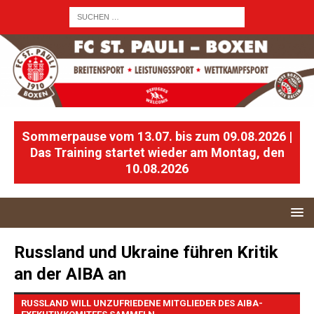
Sommerpause vom 13.07. bis zum 09.08.2026 |
Das Training startet wieder am Montag, den
10.08.2026
Russland und Ukraine führen Kritik
an der AIBA an
RUSSLAND WILL UNZUFRIEDENE MITGLIEDER DES AIBA-