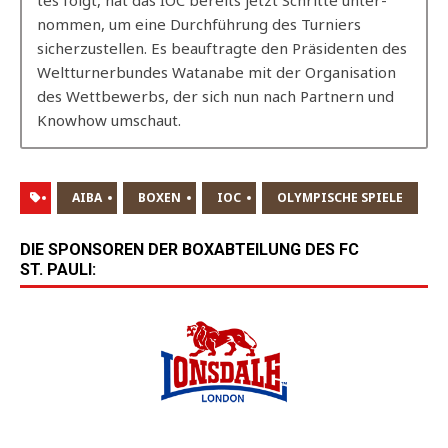
tes folgt, hat das IOC bereits jetzt Schrit­te unter­
nom­men, um eine Durch­füh­rung des Tur­niers
sicher­zu­stel­len. Es beauf­trag­te den Prä­si­den­ten des
Welt­tur­ner­bun­des Watana­be mit der Orga­ni­sa­ti­on
des Wett­be­werbs, der sich nun nach Part­nern und
Know­how umschaut.
AIBA
BOXEN
IOC
OLYMPISCHE SPIELE
DIE SPONSOREN DER BOXABTEILUNG DES FC
ST. PAULI: