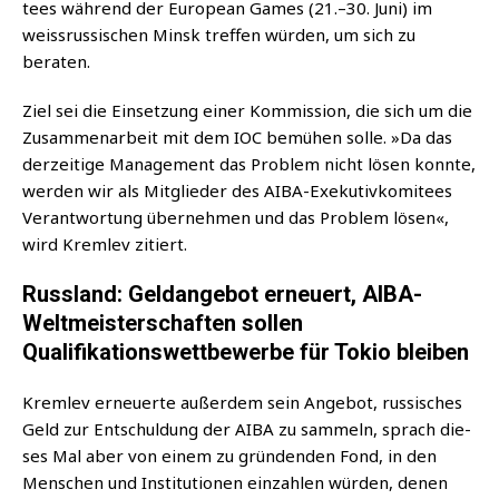
tees wäh­rend der Euro­pean Games (21.–30. Juni) im
weiss­rus­si­schen Minsk tref­fen wür­den, um sich zu
beraten.
Ziel sei die Ein­set­zung einer Kom­mis­si­on, die sich um die
Zusam­men­ar­beit mit dem IOC bemü­hen sol­le. »Da das
der­zei­ti­ge Manage­ment das Pro­blem nicht lösen konn­te,
wer­den wir als Mit­glie­der des AIBA-Exe­ku­tiv­ko­mi­tees
Ver­ant­wor­tung über­neh­men und das Pro­blem lösen«,
wird Kreml­ev zitiert.
Russland: Geldangebot erneuert, AIBA-
Weltmeisterschaften sollen
Qualifikationswettbewerbe für Tokio bleiben
Kreml­ev erneu­er­te außer­dem sein Ange­bot, rus­si­sches
Geld zur Ent­schul­dung der AIBA zu sam­meln, sprach die­
ses Mal aber von einem zu grün­den­den Fond, in den
Men­schen und Insti­tu­tio­nen ein­zah­len wür­den, denen