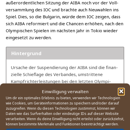
außer­or­dent­li­chen Sit­zung der AIBA noch vor der Voll­
ver­samm­lung des IOC und brach­te auch Neu­wah­len ins
Spiel. Dies, so die Bul­ga­rin, wür­de dem IOC zei­gen, dass
sich AIBA refor­miert und die Chan­cen erhö­hen, nach den
Olym­pi­schen Spie­len im nächs­ten Jahr in Tokio wie­der
ein­ge­setzt zu werden.
Hin­ter­grund
Ursa­che der Sus­pen­die­rung der AIBA sind die finan­
zi­el­le Schief­la­ge des Ver­ban­des, umstrit­te­ne
Kampf­rich­ter­leis­tun­gen bei den letz­ten Olym­pi­
schen Spie­len 2016 in Rio de Janei­ro sowie die mas­
Einwilligung verwalten
siv kri­ti­sier­te Wahl des Usbe­ken Gaf­ur Rak­hi­mov
Um dir ein optimales Erlebnis zu bieten, verwenden wir Technologien
zum Prä­si­den­ten der AIBA. Ver­schie­de­ne Sei­ten
wie Cookies, um Geräteinformationen zu speichern und/oder darauf
zuzugreifen. Wenn du diesen Technologien zustimmst, können wir
(dar­un­ter Behör­den der USA) beschul­di­gen den
Daten wie das Surfverhalten oder eindeutige IDs auf dieser Website
Sport­funk­tio­när der Ver­bin­dun­gen zur orga­ni­sier­
verarbeiten. Wenn du deine Einwilligung nicht erteilst oder zurückziehst,
ten Kriminalität.
können bestimmte Merkmale und Funktionen beeinträchtigt werden.