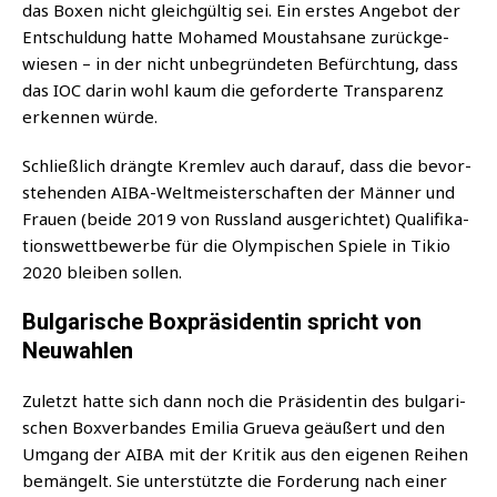
das Boxen nicht gleich­gül­tig sei. Ein ers­tes Ange­bot der
Ent­schul­dung hat­te Moha­med Moustah­sa­ne zurück­ge­
wie­sen – in der nicht unbe­grün­de­ten Befürch­tung, dass
das IOC dar­in wohl kaum die gefor­der­te Trans­pa­renz
erken­nen würde.
Schließ­lich dräng­te Kreml­ev auch dar­auf, dass die bevor­
ste­hen­den AIBA-Welt­meis­ter­schaf­ten der Män­ner und
Frau­en (bei­de 2019 von Russ­land aus­ge­rich­tet) Qua­li­fi­ka­
ti­ons­wett­be­wer­be für die Olym­pi­schen Spie­le in Tikio
2020 blei­ben sollen.
Bulgarische Boxpräsidentin spricht von
Neuwahlen
Zuletzt hat­te sich dann noch die Prä­si­den­tin des bul­ga­ri­
schen Box­ver­ban­des Emi­lia Grue­va geäu­ßert und den
Umgang der AIBA mit der Kri­tik aus den eige­nen Rei­hen
bemän­gelt. Sie unter­stütz­te die For­de­rung nach einer