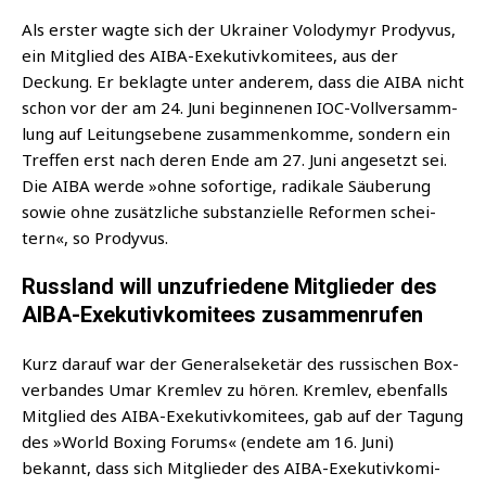
Als ers­ter wag­te sich der Ukrai­ner Volo­dym­yr Pro­dy­vus,
ein Mit­glied des AIBA-Exe­ku­tiv­ko­mi­tees, aus der
Deckung. Er beklag­te unter ande­rem, dass die AIBA nicht
schon vor der am 24. Juni begin­nenen IOC-Voll­ver­samm­
lung auf Lei­tungs­ebe­ne zusam­men­kom­me, son­dern ein
Tref­fen erst nach deren Ende am 27. Juni ange­setzt sei.
Die AIBA wer­de »ohne sofor­ti­ge, radi­ka­le Säu­be­rung
sowie ohne zusätz­li­che sub­stan­zi­el­le Refor­men schei­
tern«, so Prodyvus.
Russland will unzufriedene Mitglieder des
AIBA-Exekutivkomitees zusammenrufen
Kurz dar­auf war der Gene­ral­se­ke­tär des rus­si­schen Box­
ver­ban­des Umar Kreml­ev zu hören. Kreml­ev, eben­falls
Mit­glied des AIBA-Exe­ku­tiv­ko­mi­tees, gab auf der Tagung
des »World Boxing Forums« (ende­te am 16. Juni)
bekannt, dass sich Mit­glie­der des AIBA-Exe­ku­tiv­ko­mi­