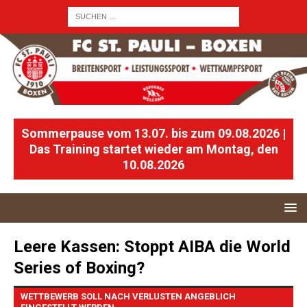
Sommerpause vom 13.07. bis zum 09.08.2026 |
Das Training startet wieder am Montag, den
10.08.2026
Leere Kassen: Stoppt AIBA die World
Series of Boxing?
WETTBEWERB SOLL NACH VERLUSTEN ANGEBLICH