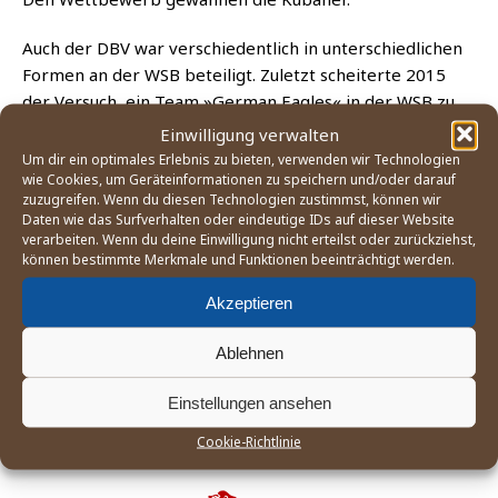
Auch der DBV war ver­schie­dent­lich in unter­schied­li­chen
For­men an der WSB betei­ligt. Zuletzt schei­ter­te 2015
der Ver­such, ein Team »Ger­man Eagles« in der WSB zu
eta­blie­ren. Die Zusam­men­ar­beit zwi­schen dem Fran­
Einwilligung verwalten
chise­neh­mer auf der einen und dem DBV und der AIBA
Um dir ein optimales Erlebnis zu bieten, verwenden wir Technologien
wie Cookies, um Geräteinformationen zu speichern und/oder darauf
auf der ande­ren Sei­te schien konfliktbeladen.
zuzugreifen. Wenn du diesen Technologien zustimmst, können wir
Daten wie das Surfverhalten oder eindeutige IDs auf dieser Website
verarbeiten. Wenn du deine Einwilligung nicht erteilst oder zurückziehst,
Kuba gewann 2018 die 8. Sai­son der World Series of Boxing. Set­
können bestimmte Merkmale und Funktionen beeinträchtigt werden.
zen sie den Schluss­trich unter das Wett­be­werbs­for­mat WSB?
(Bild: WSB)
Akzeptieren
Ablehnen
AIBA
BOXEN
WSB
Einstellungen ansehen
DIE SPONSOREN DER BOXABTEILUNG DES FC
ST. PAULI:
Cookie-Richtlinie