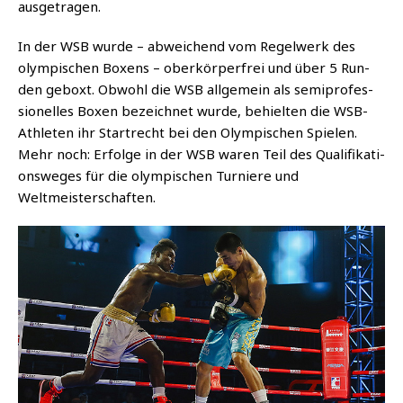
ausgetragen.
In der WSB wur­de – abwei­chend vom Regel­werk des
olym­pi­schen Boxens – ober­kör­per­frei und über 5 Run­
den geboxt. Obwohl die WSB all­ge­mein als semi­pro­fes­
sio­nel­les Boxen bezeich­net wur­de, behiel­ten die WSB-
Ath­le­ten ihr Start­recht bei den Olym­pi­schen Spie­len.
Mehr noch: Erfol­ge in der WSB waren Teil des Qua­li­fi­ka­ti­
ons­we­ges für die olym­pi­schen Tur­nie­re und
Weltmeisterschaften.