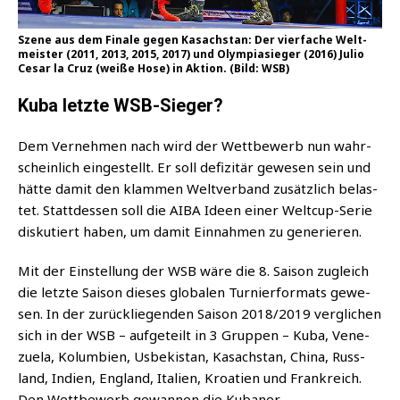
Sze­ne aus dem Fina­le gegen Kasach­stan: Der vier­fa­che Welt­
meis­ter (2011, 2013, 2015, 2017) und Olym­pia­sie­ger (2016) Julio
Cesar la Cruz (wei­ße Hose) in Akti­on. (Bild: WSB)
Kuba letzte WSB-Sieger?
Dem Ver­neh­men nach wird der Wett­be­werb nun wahr­
schein­lich ein­ge­stellt. Er soll defi­zi­tär gewe­sen sein und
hät­te damit den klam­men Welt­ver­band zusätz­lich belas­
tet. Statt­des­sen soll die AIBA Ideen einer Welt­cup-Serie
dis­ku­tiert haben, um damit Ein­nah­men zu generieren.
Mit der Ein­stel­lung der WSB wäre die 8. Sai­son zugleich
die letz­te Sai­son die­ses glo­ba­len Tur­nier­for­mats gewe­
sen. In der zurück­lie­gen­den Sai­son 2018/2019 ver­gli­chen
sich in der WSB – auf­ge­teilt in 3 Grup­pen – Kuba, Vene­
zue­la, Kolum­bi­en, Usbe­ki­stan, Kasach­stan, Chi­na, Russ­
land, Indi­en, Eng­land, Ita­li­en, Kroa­ti­en und Frank­reich.
Den Wett­be­werb gewan­nen die Kubaner.