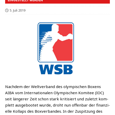
EINGESTELLT WERDEN
5. Juli 2019
Nach­dem der Welt­ver­band des olym­pi­schen Boxens
AIBA vom Inter­na­tio­na­len Olym­pi­schen Komi­tee (IOC)
seit län­ge­rer Zeit schon stark kri­ti­siert und zuletzt kom­
plett aus­ge­boo­tet wur­de, droht nun offen­bar der finan­zi­
el­le Kol­laps des Box­ver­ban­des. In der Zuspit­zung des