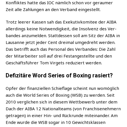
Kon­flik­tes hat­te das IOC näm­lich schon vor gerau­mer
Zeit alle Zah­lun­gen an den Ver­band eingestellt.
Trotz lee­rer Kas­sen sah das Exe­ku­tiv­ko­mi­tee der AIBA
aller­dings kei­ne Not­wen­dig­keit, die Insol­venz des Ver­
ban­des anzu­mel­den. Statt­des­sen soll am Sitz der AIBA in
Lau­sanne jetzt jeder Cent drei­mal umge­dreht wer­den.
Das betrifft auch das Per­so­nal des Ver­ban­des: Die Zahl
der Mit­ar­bei­ter soll auf drei Fest­an­ge­stell­te und den
Geschäfts­füh­rer Tom Vir­gets redu­ziert werden.
Defizitäre Word Series of Boxing rasiert?
Opfer der finan­zi­el­len Schief­la­ge scheint nun womög­lich
auch die World Series of Boxing (WSB) zu wer­den. Seit
2010 ver­gli­chen sich in die­sem Wett­be­werb unter dem
Dach der AIBA 12 Natio­nal­teams (von Fran­chise­neh­mern
getra­gen) in einer Hin- und Rück­run­de mit­ein­an­der. Am
Ende wur­de die WSB sogar in 10 Gewichts­klas­sen