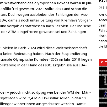
BC 
em Welt­ver­band des olym­pi­schen Boxens waren in jün­
3. 
n­flikt­frei gewe­sen. 2021 soll­te das Land schon die
h­ten. Doch wegen aus­blei­ben­der Zah­lun­gen der Aus­
Am Sa
Anton
e IBA, damals noch unter Lei­tung von Kreml­evs Vor­gän­
beim 
nd ver­gab es statt­des­sen nach Ser­bi­en. Der indi­sche
Fahrt
 der AIBA ein­ge­fro­ren gewe­sen sei und Zah­lun­gen
di­sc
haben
die E
en Spie­len in Paris 2024 wird die­se Welt­meis­ter­schaft
ten) kei­ne Bedeu­tung haben. Nach der Sus­pen­die­rung
tio­na­le Olym­pi­sche Komi­tee (IOC) im Jahr 2019 lie­gen
OLY
t voll­stäb­dig in der Hand des IOC. Ergeb­nis­se aus IBA-
el­der – jedoch nicht so üppig wie bei der WM der Män­
s­ge­tra­gen wird. 2,4 Mio. US-Dol­lar sol­len in den 12
len­ge­e­win­ne­rin­nen aus­ge­schüt­tet wer­den. Damit