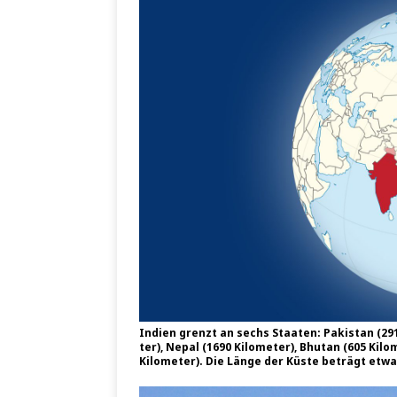
Indi­en grenzt an sechs Staa­ten: Paki­stan (291
ter), Nepal (1690 Kilo­me­ter), Bhu­tan (605 Kilo
Kilo­me­ter). Die Län­ge der Küs­te beträgt etw