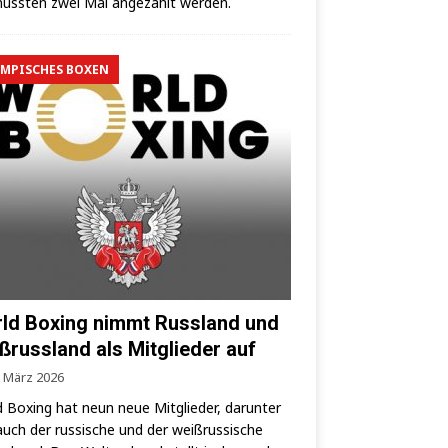
uss­ten zwei Mal ange­zählt werden.
MPISCHES BOXEN
ld Boxing nimmt Russland und
ßrussland als Mitglieder auf
. März 2026
 Boxing hat neun neue Mit­glie­der, dar­un­ter
auch der rus­si­sche und der weiß­rus­si­sche