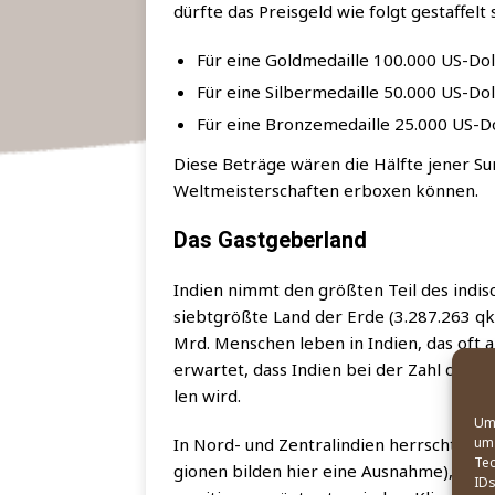
dürf­te das Preis­geld wie folgt gestaf­felt 
Für eine Gold­me­dail­le 100.000 US-Dol
Für eine Sil­ber­me­dail­le 50.000 US-Dol
Für eine Bron­ze­me­dail­le 25.000 US-Do
Die­se Beträ­ge wären die Hälf­te jener Su
Welt­meis­ter­schaf­ten erbo­xen können.
Das Gastgeberland
Indi­en nimmt den größ­ten Teil des indi­sch
siebt­größ­te Land der Erde (3.287.263 q
Mrd. Men­schen leben in Indi­en, das oft 
erwar­tet, dass Indi­en bei der Zahl der Ei
len wird.
Um 
In Nord- und Zen­tral­in­di­en herrscht vor­n
um 
Tec
gio­nen bil­den hier eine Aus­nah­me), im S
IDs