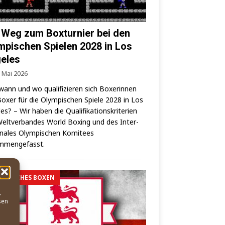
 Weg zum Boxturnier bei den
mpischen Spielen 2028 in Los
eles
. Mai 2026
wann und wo qua­li­fi­zie­ren sich Boxe­rin­nen
oxer für die Olym­pi­schen Spie­le 2028 in Los
es? – Wir haben die Qua­li­fi­ka­ti­ons­kri­te­ri­en
elt­ver­ban­des World Boxing und des Inter­
o­na­les Olym­pi­schen Komi­tees
mmengefasst.
MPISCHES BOXEN
,
sen