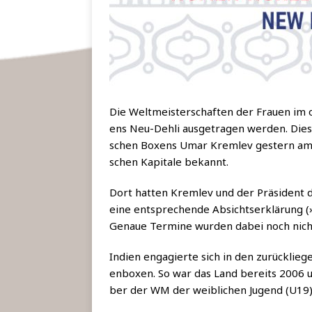
Die Welt­meis­ter­schaf­ten der Frau­en im
ens Neu-Deh­li aus­ge­tra­gen wer­den. Dies
schen Boxens Umar Kreml­ev ges­tern am 9.
schen Kapi­ta­le bekannt.
Dort hat­ten Kreml­ev und der Prä­si­dent 
eine ent­spre­chen­de Absichts­er­klä­rung
Genaue Ter­mi­ne wur­den dabei noch nic
Indi­en enga­gier­te sich in den zurück­lie
en­bo­xen. So war das Land bereits 2006 
ber der WM der weib­li­chen Jugend (U19)