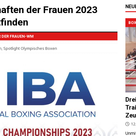
NEU
aften der Frauen 2023
tfinden
BOX
R DER FRAUEN-WM
n
,
Spotlight Olympisches Boxen
Dre
Tra
Zeu
12.
Unmit