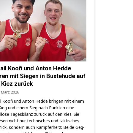
ail Koofi und Anton Hedde
ren mit Siegen in Buxtehude auf
 Kiez zurück
. März 2026
l Koo­fi und Anton Hed­de brin­gen mit einem
ieg und einem Sieg nach Punk­ten eine
­lo­se Tages­bi­lanz zurück auf den Kiez. Sie
­sen nicht nur tech­ni­sches und tak­ti­sches
ick, son­dern auch Kämp­fer­herz: Bei­de Geg­