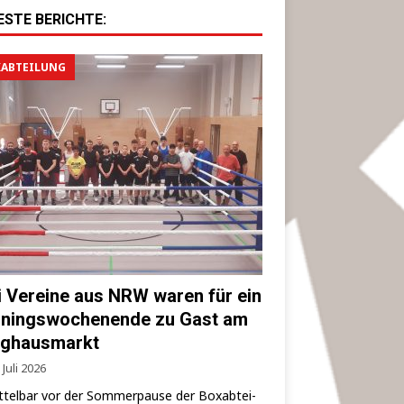
ESTE BERICHTE:
ABTEILUNG
i Vereine aus NRW waren für ein
iningswochenende zu Gast am
ghausmarkt
 Juli 2026
­tel­bar vor der Som­mer­pau­se der Box­ab­tei­