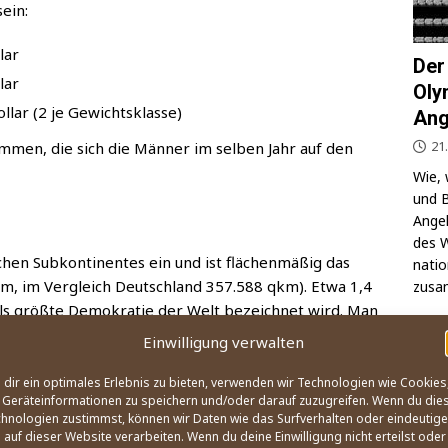
sein:
lar
Der
lar
Oly
l­lar (2 je Gewichtsklasse)
Ang
21
m­men, die sich die Män­ner im sel­ben Jahr auf den
Wie, 
und B
Ange­l
des W
en Sub­kon­ti­nen­tes ein und ist flä­chen­mä­ßig das
na­ti
km, im Ver­gleich Deutsch­land 357.588 qkm). Etwa 1,4
zusa
als größ­te Demo­kra­tie der Welt bezeich­net wird. Man
n­woh­ne­rin­nen und Ein­woh­ner Chi­na bald über­ho­
Einwilligung verwalten
OLY
dir ein optimales Erlebnis zu bieten, verwenden wir Technologien wie Cookies
ehm­lich sub­tro­pi­sches Kon­ti­nen­tal­kli­ma (die Berg­re­
Geräteinformationen zu speichern und/oder darauf zuzugreifen. Wenn du die
hnologien zustimmst, können wir Daten wie das Surfverhalten oder eindeutige
üden und in den Küs­ten­ge­bie­ten dage­gen ein stär­ker
 auf dieser Website verarbeiten. Wenn du deine Einwilligung nicht erteilst oder