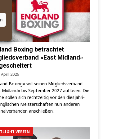
en
land Boxing betrachtet
gliedsverband »East Midland«
 gescheitert
 April 2026
land Boxing« will sei­nen Mit­glieds­ver­band
 Mid­land« bis Sep­tem­ber 2027 auf­lö­sen. Die
­ne sol­len sich recht­zei­tig vor den dies­jäh­ri­
ng­li­schen Meis­ter­schaf­ten nun ande­ren
­nal­ver­bän­den anschließen.
TLIGHT VEREIN