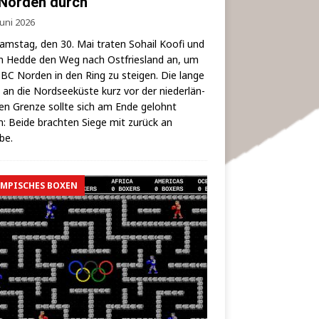
Norden durch
Juni 2026
ms­tag, den 30. Mai tra­ten Sohail Koo­fi und
 Hed­de den Weg nach Ost­fries­land an, um
BC Nor­den in den Ring zu stei­gen. Die lan­ge
 an die Nord­see­küs­te kurz vor der nie­der­län­
hen Gren­ze soll­te sich am Ende gelohnt
: Bei­de brach­ten Sie­ge mit zurück an
lbe.
MPISCHES BOXEN