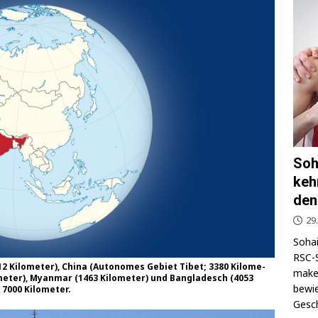
Soh
keh
den
29
Sohai
RSC-S
2 Kilo­me­ter), Chi­na (Auto­no­mes Gebiet Tibet; 3380 Kilo­me­
makel
­me­ter), Myan­mar (1463 Kilo­me­ter) und Ban­gla­desch (4053
bewie
a 7000 Kilometer.
Gesch