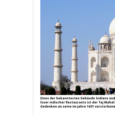
Eines der bekann­tes­ten Gebäu­de Indi­ens und
lo­ser indi­scher Restau­rants ist der Taj Maha
Geden­ken an sei­ne im Jah­re 1631 ver­stor­be­