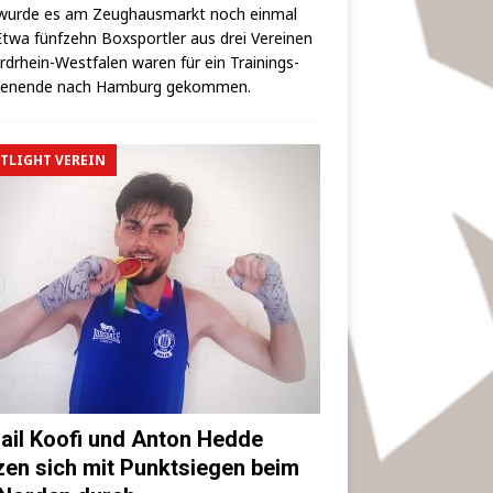
wur­de es am Zeug­haus­markt noch ein­mal
 Etwa fünf­zehn Box­sport­ler aus drei Ver­ei­nen
rd­rhein-West­fa­len waren für ein Trai­nings­
hen­en­de nach Ham­burg gekommen.
TLIGHT VEREIN
ail Koofi und Anton Hedde
zen sich mit Punktsiegen beim