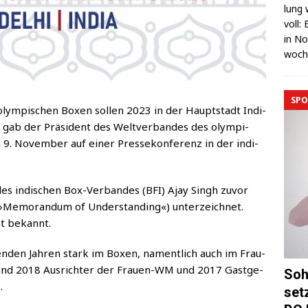
lung 
voll:
in No
wo­c
SPO
 olym­pi­schen Boxen sol­len 2023 in der Haupt­stadt Indi­
 gab der Prä­si­dent des Welt­ver­ban­des des olym­pi­
 Novem­ber auf einer Pres­se­kon­fe­renz in der indi­
des indi­schen Box-Ver­ban­des (BFI) Ajay Singh zuvor
 (»Memo­ran­dum of Under­stan­ding«) unter­zeich­net.
ht bekannt.
­gen­den Jah­ren stark im Boxen, nament­lich auch im Frau­
und 2018 Aus­rich­ter der Frau­en-WM und 2017 Gast­ge­
Soh
.
set