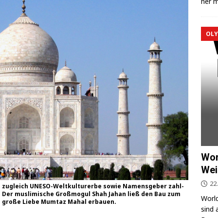
ner m
OLY
Wor
Wei
22
 zugleich UNESO-Welt­kul­tur­er­be sowie Namens­ge­ber zahl­
l: Der mus­li­mi­sche Groß­mo­gul Shah Jahan ließ den Bau zum
World
ne gro­ße Lie­be Mum­taz Mahal erbauen.
sind 