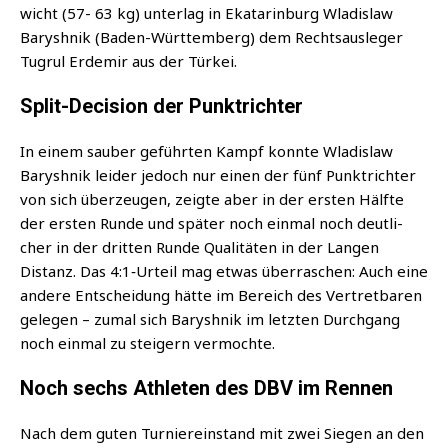
wicht (57- 63 kg) unter­lag in Eka­ta­rin­burg Wla­dis­law
Barysh­nik (Baden-Würt­tem­berg) dem Rechts­aus­le­ger
Tugrul Erd­emir aus der Türkei.
Split-Decision der Punktrichter
In einem sau­ber geführ­ten Kampf konn­te Wla­dis­law
Barysh­nik lei­der jedoch nur einen der fünf Punkt­rich­ter
von sich über­zeu­gen, zeig­te aber in der ers­ten Hälf­te
der ers­ten Run­de und spä­ter noch ein­mal noch deut­li­
cher in der drit­ten Run­de Qua­li­tä­ten in der Lan­gen
Distanz. Das 4:1‑Urteil mag etwas über­ra­schen: Auch eine
ande­re Ent­schei­dung hät­te im Bereich des Ver­tret­ba­ren
gele­gen – zumal sich Barysh­nik im letz­ten Durch­gang
noch ein­mal zu stei­gern vermochte.
Noch sechs Athleten des DBV im Rennen
Nach dem guten Tur­nier­ein­stand mit zwei Sie­gen an den