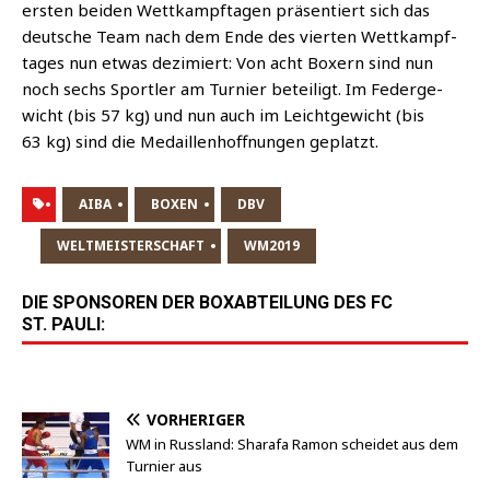
ers­ten bei­den Wett­kampf­ta­gen prä­sen­tiert sich das
deut­sche Team nach dem Ende des vier­ten Wett­kampf­
ta­ges nun etwas dezi­miert: Von acht Boxern sind nun
noch sechs Sport­ler am Tur­nier betei­ligt. Im Feder­ge­
wicht (bis 57 kg) und nun auch im Leicht­ge­wicht (bis
63 kg) sind die Medail­len­hoff­nun­gen geplatzt.
AIBA
BOXEN
DBV
WELTMEISTERSCHAFT
WM2019
DIE SPONSOREN DER BOXABTEILUNG DES FC
ST. PAULI:
VORHERIGER
WM in Russland: Sharafa Ramon scheidet aus dem
Turnier aus