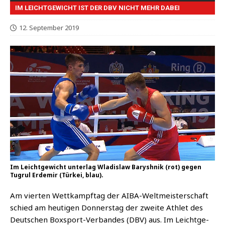
IM LEICHTGEWICHT IST DER DBV NICHT MEHR DABEI
12. September 2019
Im Leichtgewicht unterlag Wladislaw Baryshnik (rot) gegen
Tugrul Erdemir (Türkei, blau).
Am vier­ten Wett­kampf­tag der AIBA-Welt­meis­ter­schaft
schied am heu­ti­gen Don­ners­tag der zwei­te Ath­let des
Deut­schen Box­sport-Ver­ban­des (DBV) aus. Im Leicht­ge­