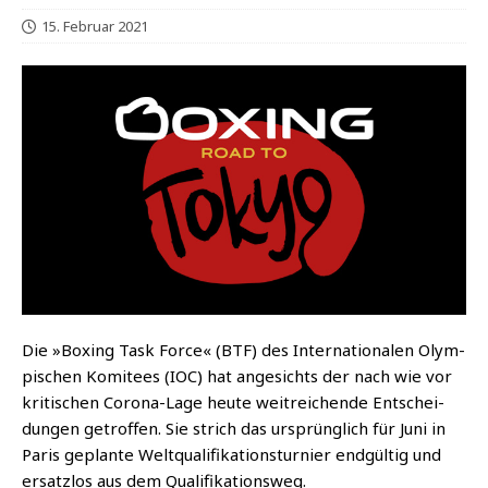
15. Februar 2021
Die »Boxing Task Force« (BTF) des Inter­na­tio­na­len Olym­
pi­schen Komi­tees (IOC) hat ange­sichts der nach wie vor
kri­ti­schen Coro­na-Lage heu­te weit­rei­chen­de Ent­schei­
dun­gen getrof­fen. Sie strich das ursprüng­lich für Juni in
Paris geplan­te Welt­qua­li­fi­ka­ti­ons­tur­nier end­gül­tig und
ersatz­los aus dem Qualifikationsweg.