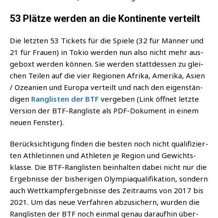
53 Plätze werden an die Kontinente verteilt
Die letz­ten 53 Tickets für die Spie­le (32 für Män­ner und
21 für Frau­en) in Tokio wer­den nun also nicht mehr aus­
ge­boxt wer­den kön­nen. Sie wer­den statt­des­sen zu glei­
chen Tei­len auf die vier Regio­nen Afri­ka, Ame­ri­ka, Asi­en
/ Ozea­ni­en und Euro­pa ver­teilt und nach den eigen­stän­
di­gen
Rang­lis­ten der BTF
ver­ge­ben (Link öff­net letz­te
Ver­si­on der BTF-Rang­lis­te als PDF-Doku­ment in einem
neu­en Fenster).
Berück­sich­ti­gung fin­den die bes­ten noch nicht qua­li­fi­zier­
ten Ath­le­tin­nen und Ath­le­ten je Regi­on und Gewichts­
klas­se. Die BTF-Rang­lis­ten beinhal­ten dabei nicht nur die
Ergeb­nis­se der bis­he­ri­gen Olym­pia­qua­li­fi­ka­ti­on, son­dern
auch Wett­kampf­ergeb­nis­se des Zeit­raums von 2017 bis
2021.
Um das neue Ver­fah­ren abzu­si­chern, wur­den die
Rang­lis­ten der BTF noch ein­mal genau dar­auf­hin über­