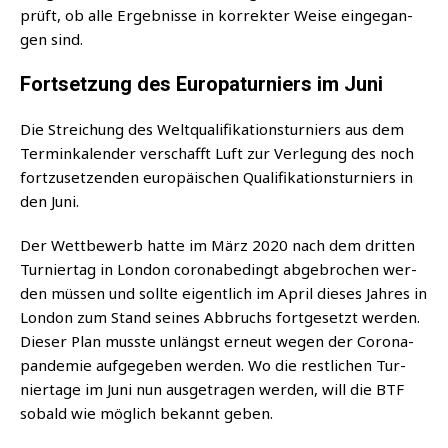
prüft, ob alle Ergeb­nis­se in kor­rek­ter Wei­se ein­ge­gan­
gen sind.
Fortsetzung des Europaturniers im Juni
Die Strei­chung des Welt­qua­li­fi­ka­ti­ons­tur­niers aus dem
Ter­min­ka­len­der ver­schafft Luft zur Ver­le­gung des noch
fort­zu­set­zen­den euro­päi­schen Qua­li­fi­ka­ti­ons­tur­niers in
den Juni.
Der Wett­be­werb hat­te im März 2020 nach dem drit­ten
Tur­nier­tag in Lon­don coro­nabe­dingt abge­bro­chen wer­
den müs­sen und soll­te eigent­lich im April die­ses Jah­res in
Lon­don zum Stand sei­nes Abbruchs fort­ge­setzt wer­den.
Die­ser Plan muss­te unlängst erneut wegen der Coro­na­
pan­de­mie auf­ge­ge­ben wer­den. Wo die rest­li­chen Tur­
nier­ta­ge im Juni nun aus­ge­tra­gen wer­den, will die BTF
sobald wie mög­lich bekannt geben.