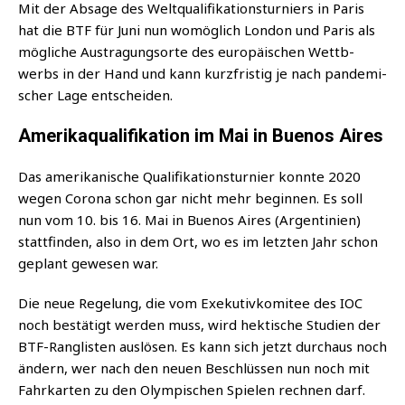
Mit der Absa­ge des Welt­qua­li­fi­ka­ti­ons­tur­niers in Paris
hat die BTF für Juni nun womög­lich Lon­don und Paris als
mög­li­che Aus­tra­gungs­or­te des euro­päi­schen Wettb­
werbs in der Hand und kann kurz­fris­tig je nach pan­de­mi­
scher Lage entscheiden.
Amerikaqualifikation im Mai in Buenos Aires
Das ame­ri­ka­ni­sche Qua­li­fi­ka­ti­ons­tur­nier konn­te 2020
wegen Coro­na schon gar nicht mehr begin­nen. Es soll
nun vom 10. bis 16. Mai in Bue­nos Aires (Argen­ti­ni­en)
statt­fin­den, also in dem Ort, wo es im letz­ten Jahr schon
geplant gewe­sen war.
Die neue Rege­lung, die vom Exe­ku­tiv­ko­mi­tee des IOC
noch bestä­tigt wer­den muss, wird hek­ti­sche Stu­di­en der
BTF-Rang­lis­ten aus­lö­sen. Es kann sich jetzt durch­aus noch
ändern, wer nach den neu­en Beschlüs­sen nun noch mit
Fahr­kar­ten zu den Olym­pi­schen Spie­len rech­nen darf.