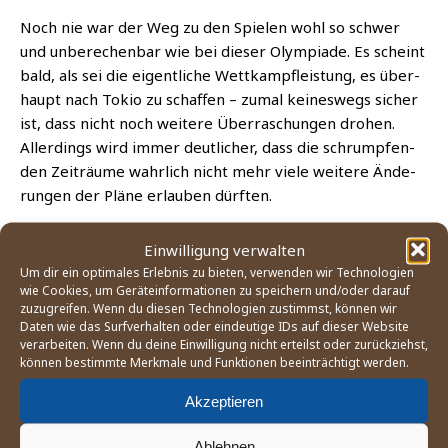
Noch nie war der Weg zu den Spie­len wohl so schwer
und unbe­re­chen­bar wie bei die­ser Olym­pia­de. Es scheint
bald, als sei die eigent­li­che Wett­kampf­leis­tung, es über­
haupt nach Tokio zu schaf­fen – zumal kei­nes­wegs sicher
ist, dass nicht noch wei­te­re Über­ra­schun­gen dro­hen.
Aller­dings wird immer deut­li­cher, dass die schrump­fen­
den Zeit­räu­me wahr­lich nicht mehr vie­le wei­te­re Ände­
run­gen der Plä­ne erlau­ben dürften.
Wei­ter­füh­ren­de Informationen:
Einwilligung verwalten
Um dir ein optimales Erlebnis zu bieten, verwenden wir Technologien
wie Cookies, um Geräteinformationen zu speichern und/oder darauf
Bericht der »Boxing Task Force« des Inter­na­tio­na­
zuzugreifen. Wenn du diesen Technologien zustimmst, können wir
len Olym­pi­schen Komi­tees (IOC) zur Neu­struk­tu­rie­
Daten wie das Surfverhalten oder eindeutige IDs auf dieser Website
rung des Qua­li­fi­ka­ti­ons­we­ges vom 15.02.2021
(Link
verarbeiten. Wenn du deine Einwilligung nicht erteilst oder zurückziehst,
können bestimmte Merkmale und Funktionen beeinträchtigt werden.
öff­net neu­es Browserfenster)
Akzeptieren
BOXEN
CORONA
IOC
Ablehnen