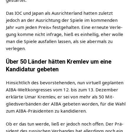
Das IOC und Japan als Aus­rich­t­er­land hat­ten zuletzt
jedoch an der Aus­rich­tung der Spie­le im kom­men­den
Jahr »um jeden Preis« fest­ge­hal­ten. Eine erneu­te Ver­le­
gung kom­me nicht infra­ge, hieß es ein­hel­lig, eher wol­le
man die Spie­le aus­fal­len las­sen, als sie aber­mals zu
verlegen.
Über 50 Länder hätten Kremlev um eine
Kandidatur gebeten
Hin­sicht­lich des bevor­ste­hen­den, nun vir­tu­ell geplan­ten
AIBA-Welt­kon­gres­ses vom 12. bis zum 13. Dezem­ber
erklär­te Umar Kreml­ev, er sei von mehr als 50 Mit­
glieds­ver­bän­den der AIBA gebe­ten wor­den, für die Wahl
zum AIBA-Prä­si­den­ten zu kandidieren.
Ob er das tun wer­de, ließ er jedoch noch offen. Der Prä­
si­dent des rus­si­schen Ver­ban­des hat aller­dings noch ein