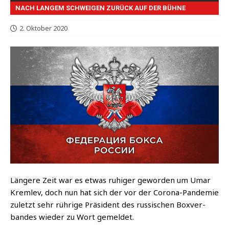
NACH LANGEM SCHWEIGEN ZURÜCK AUF DER BÜHNE
2. Oktober 2020
Län­ge­re Zeit war es etwas ruhi­ger gewor­den um Umar
Kreml­ev, doch nun hat sich der vor der Coro­na-Pan­de­mie
zuletzt sehr rüh­ri­ge Prä­si­dent des rus­si­schen Box­ver­
ban­des wie­der zu Wort gemeldet.