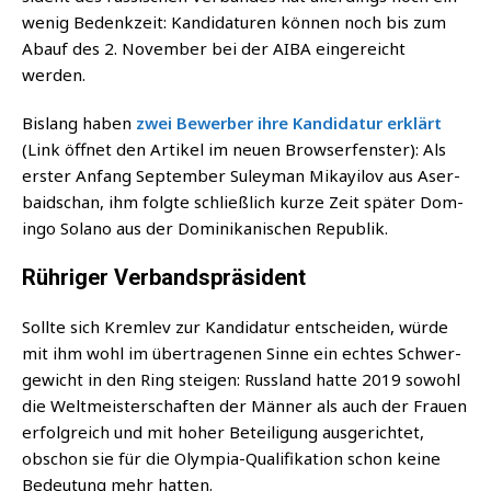
wenig Bedenk­zeit: Kan­di­da­tu­ren kön­nen noch bis zum
Abauf des 2. Novem­ber bei der AIBA ein­ge­reicht
werden.
Bis­lang haben
zwei Bewer­ber ihre Kan­di­da­tur erklärt
(Link öff­net den Arti­kel im neu­en Brow­ser­fens­ter): Als
ers­ter Anfang Sep­tem­ber Suley­man Mikay­il­ov aus Aser­
bai­dschan, ihm folg­te schließ­lich kur­ze Zeit spä­ter Dom­
in­go Sola­no aus der Domi­ni­ka­ni­schen Republik.
Rühriger Verbandspräsident
Soll­te sich Kreml­ev zur Kan­di­da­tur ent­schei­den, wür­de
mit ihm wohl im über­tra­ge­nen Sin­ne ein ech­tes Schwer­
ge­wicht in den Ring stei­gen: Russ­land hat­te 2019 sowohl
die Welt­meis­ter­schaf­ten der Män­ner als auch der Frau­en
erfolg­reich und mit hoher Betei­li­gung aus­ge­rich­tet,
obschon sie für die Olym­pia-Qua­li­fi­ka­ti­on schon kei­ne
Bedeu­tung mehr hatten.