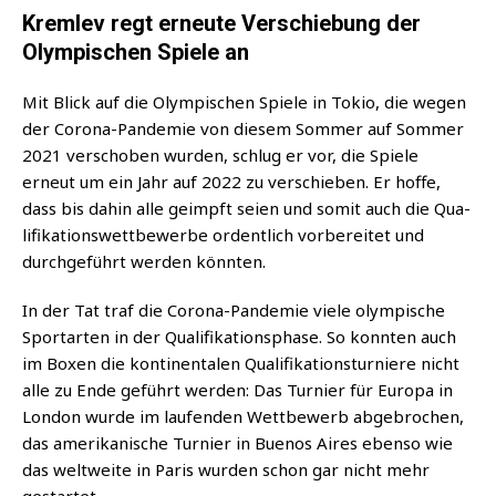
Kremlev regt erneute Verschiebung der
Olympischen Spiele an
Mit Blick auf die Olym­pi­schen Spie­le in Tokio, die wegen
der Coro­na-Pan­de­mie von die­sem Som­mer auf Som­mer
2021 ver­scho­ben wur­den, schlug er vor, die Spie­le
erneut um ein Jahr auf 2022 zu ver­schie­ben. Er hof­fe,
dass bis dahin alle geimpft sei­en und somit auch die Qua­
li­fi­ka­ti­ons­wett­be­wer­be ordent­lich vor­be­rei­tet und
durch­ge­führt wer­den könnten.
In der Tat traf die Coro­na-Pan­de­mie vie­le olym­pi­sche
Sport­ar­ten in der Qua­li­fi­ka­ti­ons­pha­se. So konn­ten auch
im Boxen die kon­ti­nen­ta­len Qua­li­fi­ka­ti­ons­tur­nie­re nicht
alle zu Ende geführt wer­den: Das Tur­nier für Euro­pa in
Lon­don wur­de im lau­fen­den Wett­be­werb abge­bro­chen,
das ame­ri­ka­ni­sche Tur­nier in Bue­nos Aires eben­so wie
das welt­wei­te in Paris wur­den schon gar nicht mehr
gestartet.