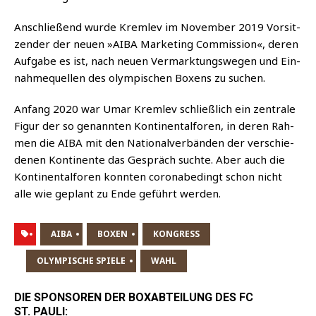
Anschlie­ßend wur­de Kreml­ev im Novem­ber 2019 Vor­sit­
zen­der der neu­en »AIBA Mar­ke­ting Com­mis­si­on«, deren
Auf­ga­be es ist, nach neu­en Ver­mark­tungs­we­gen und Ein­
nah­me­quel­len des olym­pi­schen Boxens zu suchen.
Anfang 2020 war Umar Kreml­ev schließ­lich ein zen­tra­le
Figur der so genann­ten Kon­ti­nen­tal­fo­ren, in deren Rah­
men die AIBA mit den Natio­nal­ver­bän­den der ver­schie­
de­nen Kon­ti­nen­te das Gespräch such­te. Aber auch die
Kon­ti­nen­tal­fo­ren konn­ten coro­nabe­dingt schon nicht
alle wie geplant zu Ende geführt werden.
AIBA
BOXEN
KONGRESS
OLYMPISCHE SPIELE
WAHL
DIE SPONSOREN DER BOXABTEILUNG DES FC
ST. PAULI: