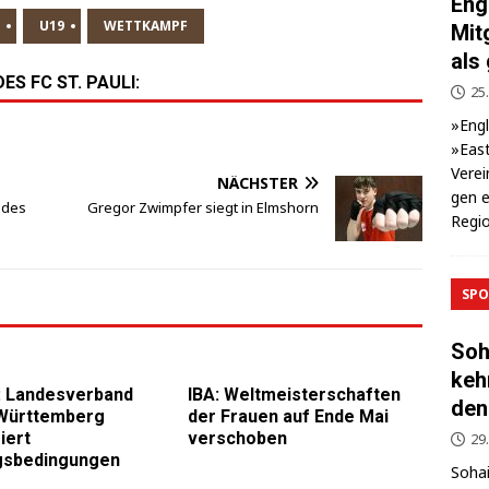
Eng
U19
WETTKAMPF
Mit
als
S FC ST. PAULI:
25.
»Eng­
»East
Ver­ei
NÄCHSTER
gen e
 des
Gregor Zwimpfer siegt in Elmshorn
Regio
SPO
Soh
keh
: Landesverband
IBA: Weltmeisterschaften
den
Württemberg
der Frauen auf Ende Mai
iert
verschoben
29
gsbedingungen
Sohai