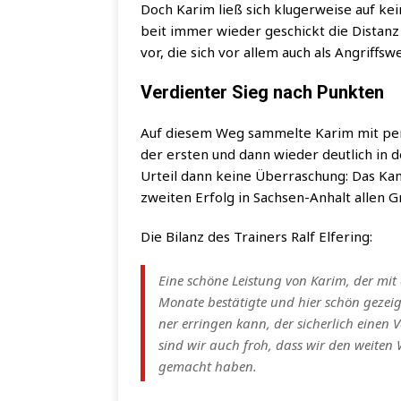
Doch Karim ließ sich klu­ger­wei­se auf kei­
beit immer wie­der geschickt die Distanz u
vor, die sich vor allem auch als Angriffs­wei
Verdienter Sieg nach Punkten
Auf die­sem Weg sam­mel­te Karim mit per­
der ers­ten und dann wie­der deut­lich in
Urteil dann kei­ne Über­ra­schung: Das K
zwei­ten Erfolg in Sach­sen-Anhalt allen G
Die Bilanz des Trai­ners Ralf Elfering:
Eine schö­ne Leis­tung von Karim, der mit d
Mona­te bestä­tig­te und hier schön gezei
ner errin­gen kann, der sicher­lich einen 
sind wir auch froh, dass wir den wei­ten W
gemacht haben.