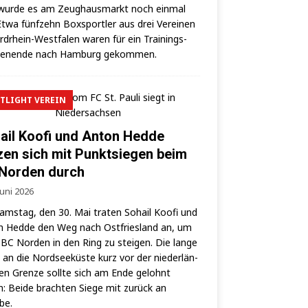
wur­de es am Zeug­haus­markt noch ein­mal
 Etwa fünf­zehn Box­sport­ler aus drei Ver­ei­nen
rd­rhein-West­fa­len waren für ein Trai­nings­
hen­en­de nach Ham­burg gekommen.
TLIGHT VEREIN
ail Koofi und Anton Hedde
zen sich mit Punktsiegen beim
Norden durch
Juni 2026
ms­tag, den 30. Mai tra­ten Sohail Koo­fi und
 Hed­de den Weg nach Ost­fries­land an, um
BC Nor­den in den Ring zu stei­gen. Die lan­ge
 an die Nord­see­küs­te kurz vor der nie­der­län­
hen Gren­ze soll­te sich am Ende gelohnt
: Bei­de brach­ten Sie­ge mit zurück an
lbe.