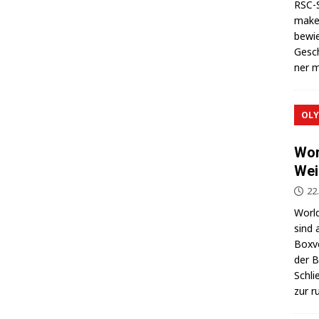
RSC-S
makel
bewie
Gesch
ner m
OLY
Wor
Wei
22
World
sind 
Box­v
der Be
Schli
zur r