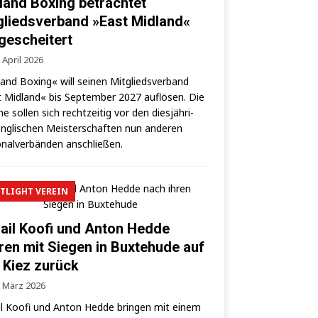
land Boxing betrachtet
gliedsverband »East Midland«
 gescheitert
 April 2026
land Boxing« will sei­nen Mit­glieds­ver­band
 Mid­land« bis Sep­tem­ber 2027 auf­lö­sen. Die
­ne sol­len sich recht­zei­tig vor den dies­jäh­ri­
ng­li­schen Meis­ter­schaf­ten nun ande­ren
­nal­ver­bän­den anschließen.
TLIGHT VEREIN
ail Koofi und Anton Hedde
ren mit Siegen in Buxtehude auf
 Kiez zurück
. März 2026
l Koo­fi und Anton Hed­de brin­gen mit einem