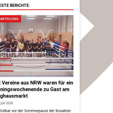
ESTE BERICHTE:
ABTEILUNG
i Vereine aus NRW waren für ein
iningswochenende zu Gast am
ghausmarkt
 Juli 2026
­tel­bar vor der Som­mer­pau­se der Box­ab­tei­