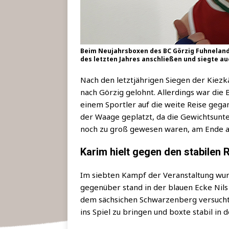
Beim Neujahrsboxen des BC Görzig Fuhneland
des letzten Jahres anschließen und siegte au
Nach den letzt­jäh­ri­gen Sie­gen der Kiez
nach Gör­zig gelohnt. Aller­dings war die B
einem Sport­ler auf die wei­te Rei­se gega
der Waa­ge geplatzt, da die Gewichts­un­te
noch zu groß gewe­sen waren, am Ende a
Karim hielt gegen den stabilen 
Im sieb­ten Kampf der Ver­an­stal­tung wur
gegen­über stand in der blau­en Ecke Nils 
dem säch­si­chen Schwar­zen­berg ver­such­t
ins Spiel zu brin­gen und box­te sta­bil 