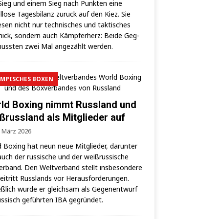
ieg und einem Sieg nach Punk­ten eine
­lo­se Tages­bi­lanz zurück auf den Kiez. Sie
­sen nicht nur tech­ni­sches und tak­ti­sches
ick, son­dern auch Kämp­fer­herz: Bei­de Geg­
uss­ten zwei Mal ange­zählt werden.
MPISCHES BOXEN
ld Boxing nimmt Russland und
ßrussland als Mitglieder auf
. März 2026
 Boxing hat neun neue Mit­glie­der, dar­un­ter
auch der rus­si­sche und der weiß­rus­si­sche
er­band. Den Welt­ver­band stellt ins­be­son­de­re
i­tritt Russ­lands vor Her­aus­for­de­run­gen.
eß­lich wur­de er gleich­sam als Gegen­ent­wurf
us­sisch geführ­ten IBA gegründet.