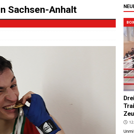
NEU
in Sachsen-Anhalt
BOX
Dre
Tra
Zeu
12.
Unmit