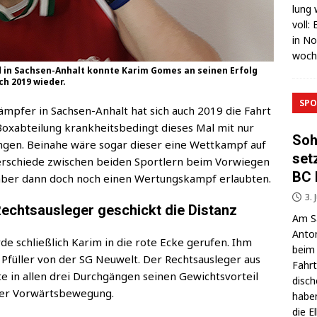
lung 
voll:
in No
wo­c
 in Sachsen-Anhalt konnte Karim Gomes an seinen Erfolg
ch 2019 wieder.
SPO
­kämp­fer in Sach­sen-Anhalt hat sich auch 2019 die Fahrt
ox­ab­tei­lung krank­heits­be­dingt die­ses Mal mit nur
Soh
n­gen. Bei­na­he wäre sogar die­ser eine Wett­kampf auf
set
r­schie­de zwi­schen bei­den Sport­lern beim Vor­wie­gen
BC 
ber dann doch noch einen Wer­tungs­kampf erlaubten.
3. 
Rechtsausleger geschickt die Distanz
Am Sa
Anton
­de schließ­lich Karim in die rote Ecke geru­fen. Ihm
beim 
Pfül­ler von der SG Neu­welt. Der Rechts­aus­le­ger aus
Fahrt
e in allen drei Durch­gän­gen sei­nen Gewichts­vor­teil
di­sc
in der Vorwärtsbewegung.
haben
die E