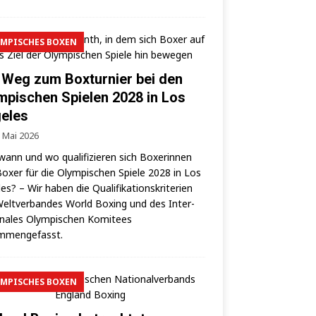
MPISCHES BOXEN
 Weg zum Boxturnier bei den
mpischen Spielen 2028 in Los
eles
. Mai 2026
wann und wo qua­li­fi­zie­ren sich Boxe­rin­nen
oxer für die Olym­pi­schen Spie­le 2028 in Los
es? – Wir haben die Qua­li­fi­ka­ti­ons­kri­te­ri­en
elt­ver­ban­des World Boxing und des Inter­
o­na­les Olym­pi­schen Komi­tees
mmengefasst.
MPISCHES BOXEN