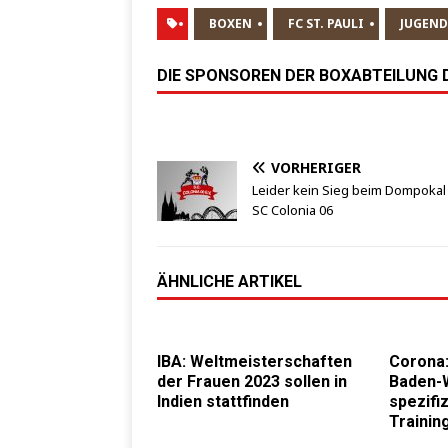
BOXEN
FC ST. PAULI
JUGEND
DIE SPONSOREN DER BOXABTEILUNG DE
VORHERIGER
Leider kein Sieg beim Dompokal
SC Colonia 06
ÄHNLICHE ARTIKEL
IBA: Weltmeisterschaften
Corona
der Frauen 2023 sollen in
Baden-
Indien stattfinden
spezifiz
Trainin