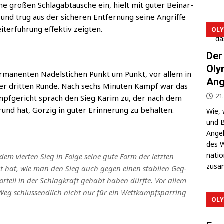
ne gro­ßen Schlag­ab­tau­sche ein, hielt mit guter Bein­ar­
nd trug aus der siche­ren Ent­fer­nung sei­ne Angrif­fe
­ter­füh­rung effek­tiv zeigten.
OLY
Der
Oly
ma­nen­ten Nadel­sti­chen Punkt um Punkt, vor allem in
Ang
 der drit­ten Run­de. Nach sechs Minu­ten Kampf war das
21
ampf­ge­richt sprach den Sieg Karim zu, der nach dem
rund hat, Gör­zig in guter Erin­ne­rung zu behalten.
Wie, 
und B
Ange­l
des W
na­ti
em vier­ten Sieg in Fol­ge sei­ne gute Form der letz­ten
zusa
gt hat, wie man den Sieg auch gegen einen sta­bi­len Geg­
Vor­teil in der Schlag­kraft gehabt haben dürf­te. Vor allem
eg schluss­end­lich nicht nur für ein Wett­kampf­spar­ring
OLY