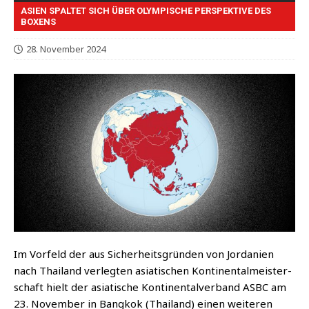
ASIEN SPALTET SICH ÜBER OLYMPISCHE PERSPEKTIVE DES
BOXENS
28. November 2024
Im Vor­feld der aus Sicher­heits­grün­den von Jor­da­ni­en
nach Thai­land ver­leg­ten asia­ti­schen Kon­ti­nen­tal­meis­ter­
schaft hielt der asia­ti­sche Kon­ti­nen­tal­ver­band ASBC am
23. Novem­ber in Bang­kok (Thai­land) einen wei­te­ren