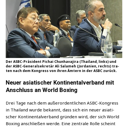
Der ASBC-Prä­si­dent Pichai Chun­ha­va­ji­ra (Thai­land, links) und
der ASBC-Gene­ral­se­kre­tär Ali Sal­a­meh (Jor­da­ni­en, rechts) tra­
ten nach dem Kon­gress von ihren Ämtern in der ASBC zurück.
Neuer asiatischer Kontinentalverband mit
Anschluss an World Boxing
Drei Tage nach dem außer­or­dent­li­chen ASBC-Kon­gress
in Thai­land wur­de bekannt, dass sich ein neu­er asia­ti­
scher Kon­ti­nen­tal­ver­band grün­den wird, der sich World
Boxing anschlie­ßen wer­de. Eine zen­tra­le Rol­le scheint