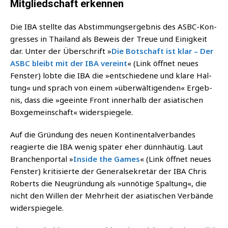
Mitgliedschaft erkennen
Die IBA stell­te das Abstim­mungs­er­geb­nis des ASBC-Kon­
gres­ses in Thai­land als Beweis der Treue und Einig­keit
dar. Unter der Über­schrift »
Die Bot­schaft ist klar – Der
ASBC bleibt mit der IBA ver­eint
« (Link öff­net neu­es
Fens­ter) lob­te die IBA die »ent­schie­de­ne und kla­re Hal­
tung« und sprach von einem »über­wäl­ti­gen­den« Ergeb­
nis, dass die »geein­te Front inner­halb der asia­ti­schen
Box­ge­mein­schaft« widerspiegele.
Auf die Grün­dung des neu­en Kon­ti­nen­tal­ver­ban­des
reagier­te die IBA wenig spä­ter eher dünn­häu­tig. Laut
Bran­chen­por­tal »
Insi­de the Games
« (Link öff­net neu­es
Fens­ter) kri­ti­sier­te der Gene­ral­se­kre­tär der IBA Chris
Roberts die Neu­grün­dung als »unnö­ti­ge Spal­tung«, die
nicht den Wil­len der Mehr­heit der asia­ti­schen Ver­bän­de
widerspiegele.