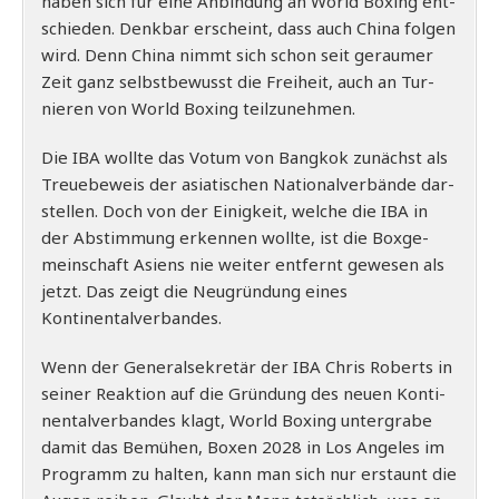
haben sich für eine Anbin­dung an World Boxing ent­
schie­den. Denk­bar erscheint, dass auch Chi­na fol­gen
wird. Denn Chi­na nimmt sich schon seit gerau­mer
Zeit ganz selbst­be­wusst die Frei­heit, auch an Tur­
nie­ren von World Boxing teilzunehmen.
Die IBA woll­te das Votum von Bang­kok zunächst als
Treuebeweis der asia­ti­schen Natio­nal­ver­bän­de dar­
stel­len. Doch von der Einig­keit, wel­che die IBA in
der Abstim­mung erken­nen woll­te, ist die Box­ge­
mein­schaft Asi­ens nie wei­ter ent­fernt gewe­sen als
jetzt. Das zeigt die Neu­grün­dung eines
Kontinentalverbandes.
Wenn der Gene­ral­se­kre­tär der IBA Chris Roberts in
sei­ner Reak­ti­on auf die Grün­dung des neu­en Kon­ti­
nen­tal­ver­ban­des klagt, World Boxing unter­gra­be
damit das Bemü­hen, Boxen 2028 in Los Ange­les im
Pro­gramm zu hal­ten, kann man sich nur erstaunt die