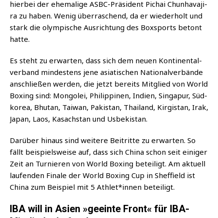
hier­bei der ehe­ma­li­ge ASBC-Prä­si­dent Pichai Chun­ha­va­ji­
ra zu haben. Wenig über­ra­schend, da er wie­der­holt und
stark die olym­pi­sche Aus­rich­tung des Box­sports betont
hatte.
Es steht zu erwar­ten, dass sich dem neu­en Kon­ti­nen­tal­
ver­band min­des­tens jene asia­ti­schen Natio­nal­ver­bän­de
anschlie­ßen wer­den, die jetzt bereits Mit­glied von World
Boxing sind: Mon­go­lei, Phil­ip­pi­nen, Indi­en, Sin­ga­pur, Süd­
ko­rea, Bhu­tan, Tai­wan, Paki­stan, Thai­land, Kir­gi­stan, Irak,
Japan, Laos, Kasach­stan und Usbekistan.
Dar­über hin­aus sind wei­te­re Bei­trit­te zu erwar­ten. So
fällt bei­spiels­wei­se auf, dass sich Chi­na schon seit eini­ger
Zeit an Tur­nie­ren von World Boxing betei­ligt. Am aktu­ell
lau­fen­den Fina­le der World Boxing Cup in Shef­field ist
Chi­na zum Bei­spiel mit 5 Athlet*innen beteiligt.
IBA will in Asien »geeinte Front« für IBA-