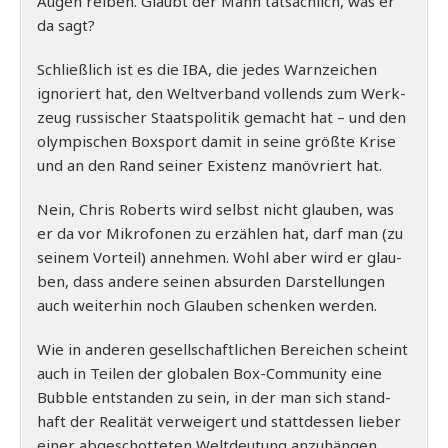
Augen rei­ben. Glaubt der Mann tat­säch­lich, was er
da sagt?
Schließ­lich ist es die IBA, die jedes Warn­zei­chen
igno­riert hat, den Welt­ver­band voll­ends zum Werk­
zeug rus­si­scher Staats­po­li­tik gemacht hat – und den
olym­pi­schen Box­sport damit in sei­ne größ­te Kri­se
und an den Rand sei­ner Exis­tenz manö­vriert hat.
Nein, Chris Roberts wird selbst nicht glau­ben, was
er da vor Mikro­fo­nen zu erzäh­len hat, darf man (zu
sei­nem Vor­teil) anneh­men.
Wohl aber wird er glau­
ben, dass ande­re sei­nen absur­den Dar­stel­lun­gen
auch wei­ter­hin noch Glau­ben schen­ken werden.
Wie in ande­ren gesell­schaft­li­chen Berei­chen scheint
auch in Tei­len der glo­ba­len Box-Com­mu­ni­ty eine
Bubble ent­stan­den zu sein, in der man sich stand­
haft der Rea­li­tät ver­wei­gert und statt­des­sen lie­ber
einer abge­schot­te­ten Welt­deu­tung anzu­hän­gen