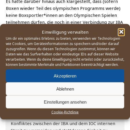
Es hat­te dar­über hin­aus auch klar­ge­stellt, dass (sofern
Boxen wie­der Teil des olym­pi­schen Pro­gramms wer­de)
kei­ne Boxsportler*innen an den Olym­pi­schen Spie­len
teil­neh­men dür­fen, die noch in einer Ver­bin­dung zur IBA
ste­hen. Es hat­te außer­dem die Natio­na­len Olym­pi­schen
Einwilligung verwalten
Komi­tees auf­ge­for­dert, die
Ver­bin­dung zu sol­chen
Um dir ein optimales Erlebnis zu bieten, verwenden wir Technologien
natio­na­len Box­ver­bän­de zu kap­pen
, die noch der der
wie Cookies, um Geräteinformationen zu speichern und/oder darauf
zuzugreifen. Wenn du diesen Technologien zustimmst, können wir
IBA angehören.
Daten wie das Surfverhalten oder eindeutige IDs auf dieser Website
verarbeiten. Wenn du deine Einwilligung nicht erteilst oder zurückziehst,
können bestimmte Merkmale und Funktionen beeinträchtigt werden.
Kommentar von Ralf Elfering
Akzeptieren
Realitätsverweigerung und
Nibelungentreue
Ablehnen
Einstellungen ansehen
Die asia­ti­schen Dele­gier­ten waren auf den ver­gan­
ge­nen Kon­gres­sen ihres asia­ti­schen Kon­ti­nen­tal­ver­
Cookie-Richtlinie
ban­des lan­ge bemüht, vor dem Hin­ter­grund des
Kon­flik­tes zwi­schen der IBA und dem IOC inter­nen