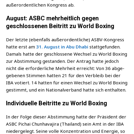
außer­or­dent­li­chen Kon­gress ab.
August: ASBC mehrheitlich gegen
geschlossenen Beitritt zu World Boxing
Der letz­te (eben­falls außer­or­dent­li­che) ASBV-Kon­gress
hat­te erst am
31. August in Abu Dha­bi
statt­ge­fun­den.
Damals hat­te der geschlos­se­ne Wech­sel zu World Boxing
zur Abstim­mung gestan­den. Der Antrag hat­te jedoch
nicht die erfor­der­li­che Mehr­heit erreicht: Von 36 abge­
ge­be­nen Stim­men hat­ten 21 für den Ver­bleib bei der
IBA votiert. 14 hat­ten für einen Wech­sel zu World Boxing
gestimmt, und ein Natio­nal­ver­band hat­te sich enthalten.
Individuelle Beitritte zu World Boxing
In der Fol­ge die­ser Abstim­mung hat­te der Prä­si­dent der
ASBC Pichai Chun­ha­va­ji­ra (Thai­land) sein Amt in der IBA
nie­der­ge­legt. Sei­ne vol­le Kon­zen­tra­ti­on und Ener­gie, so