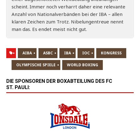
scheint.
Immer noch ver­harrt daher eine rele­van­te
Anzahl von Natio­nal­ver­bän­den bei der IBA – allen
kla­ren Zei­chen zum Trotz. Nibe­lun­gen­treue nennt
man das. Es endet meist nicht gut.
AIBA
ASBC
IBA
IOC
KONGRESS
OLYMPISCHE SPIELE
WORLD BOXING
DIE SPONSOREN DER BOXABTEILUNG DES FC
ST. PAULI: