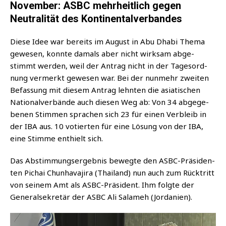
November: ASBC mehrheitlich gegen
Neutralität des Kontinentalverbandes
Die­se Idee war bereits im August in Abu Dha­bi The­ma
gewe­sen, konn­te damals aber nicht wirk­sam abge­
stimmt wer­den, weil der Antrag nicht in der Tages­ord­
nung ver­merkt gewe­sen war. Bei der nun­mehr zwei­ten
Befas­sung mit die­sem Antrag lehn­ten die asia­ti­schen
Natio­nal­ver­bän­de auch die­sen Weg ab: Von 34 abge­ge­
be­nen Stim­men spra­chen sich 23 für einen Ver­bleib in
der IBA aus. 10 votier­ten für eine Lösung von der IBA,
eine Stim­me ent­hielt sich.
Das Abstim­mungs­er­geb­nis beweg­te den ASBC-Prä­si­den­
ten Pichai Chun­ha­va­ji­ra (Thai­land) nun auch zum Rück­tritt
von sei­nem Amt als ASBC-Prä­si­dent. Ihm folg­te der
Gene­ral­se­kre­tär der ASBC Ali Sal­a­meh (Jor­da­ni­en).