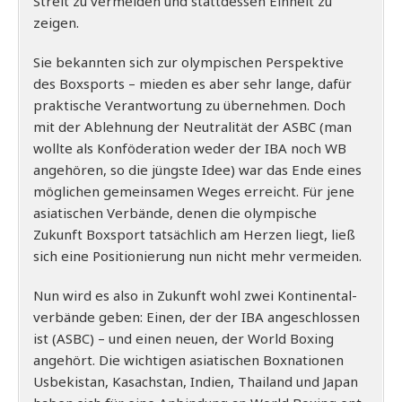
Streit zu ver­mei­den und statt­des­sen Ein­heit zu
zeigen.
Sie bekann­ten sich zur olym­pi­schen Per­spek­ti­ve
des Box­sports – mie­den es aber sehr lan­ge, dafür
prak­ti­sche Ver­ant­wor­tung zu über­neh­men. Doch
mit der Ableh­nung der Neu­tra­li­tät der ASBC (man
woll­te als Kon­fö­de­ra­ti­on weder der IBA noch WB
ange­hö­ren, so die jüngs­te Idee) war das Ende eines
mög­li­chen gemein­sa­men Weges erreicht. Für jene
asia­ti­schen Ver­bän­de, denen die olym­pi­sche
Zukunft Box­sport tat­säch­lich am Her­zen liegt, ließ
sich eine Posi­tio­nie­rung nun nicht mehr vermeiden.
Nun wird es also in Zukunft wohl zwei Kon­ti­nen­tal­
ver­bän­de geben: Einen, der der IBA ange­schlos­sen
ist (ASBC) – und einen neu­en, der World Boxing
ange­hört. Die wich­ti­gen asia­ti­schen Box­na­tio­nen
Usbe­ki­stan, Kasach­stan, Indi­en, Thai­land und Japan