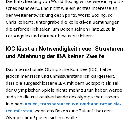
Die Ent­schei­dung von World Boxing wir­ke wie ein »poli­ti­
sches Manö­ver«, und nicht wie ein ech­tes Inter­es­se an
der Wei­ter­ent­wick­lung des Sports. World Boxing, so
Chris Roberts, unter­gra­be die kol­lek­ti­ven Bemü­hun­gen,
die erfor­der­lich sei­en, um Boxen sei­nen Platz 2028 in
Los Ange­les und dar­über hin­aus zu sichern.
IOC lässt an Notwendigkeit neuer Strukturen
und Ablehnung der IBA keinen Zweifel
Das Inter­na­tio­na­le Olym­pi­sche Komi­tee (IOC) hat­te
jedoch mehr­fach und unmiss­ver­ständ­lich klar­ge­stellt,
dass die aus­ge­schlos­se­ne IBA mit dem Box­sport als Teil
der Olym­pi­schen Spie­le nichts mehr zu tun haben wer­de
und sich die Natio­nal­ver­bän­de des olym­pi­schen Boxens
in einem
neu­en, trans­pa­ren­ten Welt­ver­band orga­ni­sie­
ren müss­ten
, wenn das Boxen eine Zukunft bei den
Olym­pi­schen Spie­len sichern wolle.