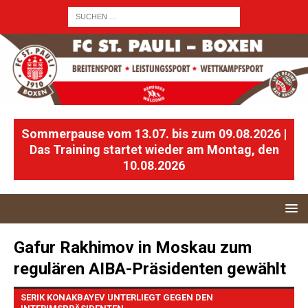
Sommerpause vom 13.07. bis zum 09.08.2026 |
Das Training startet wieder am Montag, den
10.08.2026
Gafur Rakhimov in Moskau zum
regulären AIBA-Präsidenten gewählt
SERIK KONAKBAYEV UNTERLIEGT GEGEN DEN