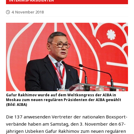
INTERIMSPRÄSIDENTEN
4. November 2018
Gafur Rakhimov wurde auf dem Weltkongress der AIBA in
Moskau zum neuen regulären Präsidenten der AIBA gewählt
(Bild: AIBA)
Die 137 anwe­sen­den Ver­tre­ter der natio­na­len Box­sport­
ver­bän­de haben am Sams­tag, den 3. Novem­ber den 67-
jäh­ri­gen Usbe­ken Gaf­ur Rak­hi­mov zum neu­en regu­lä­ren