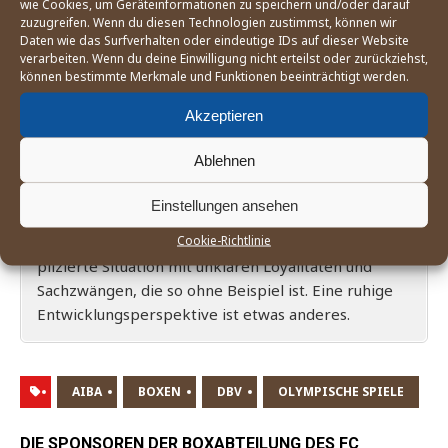
wie Cookies, um Geräteinformationen zu speichern und/oder darauf
Für die­sen Fall dro­hen unge­kann­te Ein­schnit­te in
zuzugreifen. Wenn du diesen Technologien zustimmst, können wir
der staat­li­chen und öffent­li­chen För­de­rung. Kaum
Daten wie das Surfverhalten oder eindeutige IDs auf dieser Website
denk­bar, dass das Sys­tem von Stütz­punk­ten und
verarbeiten. Wenn du deine Einwilligung nicht erteilst oder zurückziehst,
können bestimmte Merkmale und Funktionen beeinträchtigt werden.
Trai­nern, die Koope­ra­ti­on mit dem Bun­des­in­nen­mi­
nis­te­ri­um und alles ande­re noch fort­ge­führt wer­den
Akzeptieren
könn­te. Eher scheint der völ­li­ge Bedeu­tungs­ver­lust
zu drohen.
Ablehnen
Bleibt Boxen olym­pisch, aber ohne dort von der
Einstellungen ansehen
AIBA ver­tre­ten zu sein, ergibt sich für den DBV, die
Cookie-Richtlinie
Spit­zen­sport­ler und den Staat ver­mut­lich eine kom­
pli­zier­te Situa­ti­on mit unkla­ren Loya­li­tä­ten und
Sach­zwän­gen, die so ohne Bei­spiel ist. Eine ruhi­ge
Ent­wick­lungs­per­spek­ti­ve ist etwas anderes.
AIBA
BOXEN
DBV
OLYMPISCHE SPIELE
DIE SPONSOREN DER BOXABTEILUNG DES FC