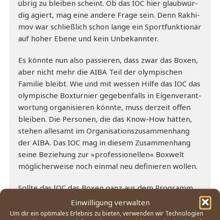
übrig zu blei­ben scheint. Ob das IOC hier glaub­wür­
dig agiert, mag eine ande­re Fra­ge sein. Denn Rak­hi­
mov war schließ­lich schon lan­ge ein Sport­funk­tio­när
auf hoher Ebe­ne und kein Unbekannter.
Es könn­te nun also pas­sie­ren, dass zwar das Boxen,
aber nicht mehr die AIBA Teil der olym­pi­schen
Fami­lie bleibt. Wie und mit wes­sen Hil­fe das IOC das
olym­pi­sche Box­tur­nier gege­ben­falls in Eigen­ver­ant­
wor­tung orga­ni­sie­ren könn­te, muss der­zeit offen
blei­ben. Die Per­so­nen, die das Know-How hät­ten,
ste­hen alle­samt im Orga­ni­sa­ti­ons­zu­sam­men­hang
der AIBA. Das IOC mag in die­sem Zusam­men­hang
sei­ne Bezie­hung zur »pro­fes­sio­nel­len« Box­welt
mög­li­cher­wei­se noch ein­mal neu defi­nie­ren wollen.
Soll­te das IOC das Boxen ganz aus dem Pro­gramm
der Olym­pi­schen Spie­le strei­chen, wären die Fol­gen
Einwilligung verwalten
enorm und wohl bis auf Ver­eins­ebe­ne zu spü­ren:
Um dir ein optimales Erlebnis zu bieten, verwenden wir Technologien