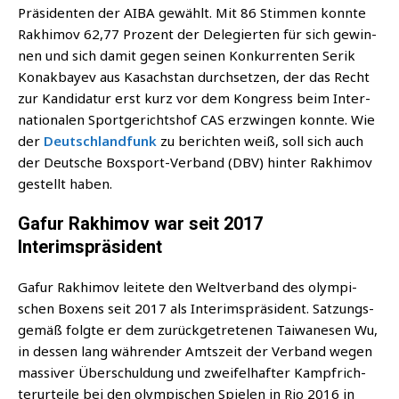
Prä­si­den­ten der AIBA gewählt. Mit 86 Stim­men konn­te
Rak­hi­mov 62,77 Pro­zent der Dele­gier­ten für sich gewin­
nen und sich damit gegen sei­nen Kon­kur­ren­ten Serik
Konak­bayev aus Kasach­stan durch­set­zen, der das Recht
zur Kan­di­da­tur erst kurz vor dem Kon­gress beim Inter­
na­tio­na­len Sport­ge­richts­hof CAS erzwin­gen konn­te. Wie
der
Deutsch­land­funk
zu berich­ten weiß, soll sich auch
der Deut­sche Box­sport-Ver­band (DBV) hin­ter Rak­hi­mov
gestellt haben.
Gafur Rakhimov war seit 2017
Interimspräsident
Gaf­ur Rak­hi­mov lei­te­te den Welt­ver­band des olym­pi­
schen Boxens seit 2017 als Inte­rims­prä­si­dent. Sat­zungs­
ge­mäß folg­te er dem zurück­ge­tre­te­nen Tai­wa­ne­sen Wu,
in des­sen lang wäh­ren­der Amts­zeit der Ver­band wegen
mas­si­ver Über­schul­dung und zwei­fel­haf­ter Kampf­rich­
ter­ur­tei­le bei den olym­pi­schen Spie­len in Rio 2016 in