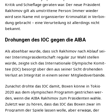
Kri­tik und Schief­la­ge gera­ten war. Der neue Prä­si­dent
Rak­hi­mov gilt als umstrit­te­ne Per­son: Immer wie­der
wird sein Name mit orga­ni­sier­ter Kri­mi­na­li­tät in Ver­bin­
dung gebracht – eine Ver­ur­tei­lung ist aller­dings nicht
bekannt.
Drohungen des IOC gegen die AIBA
Als abseh­bar wur­de, dass sich Rak­hi­mov nach Ablauf sei­
ner Inte­rims­prä­si­dent­schaft regu­lär zur Wahl stel­len
wür­de, zeig­te sich das Inter­na­tio­na­le Olym­pi­sche Komit­
tee (IOC) besorgt über den aus sei­ner Sicht dro­hen­den
Ver­lust an Inte­gri­tät in einem sei­ner Mitgliedsverbände.
Zunächst droh­te das IOC damit, Boxen kön­ne in Tokio
2020 aus dem olym­pi­schen Pro­gramm gestri­chen wer­
den, wenn die AIBA Rak­hi­mov zum Prä­si­den­ten wäh­le.
Zuletzt war zu hören, dass das IOC das Boxen zwar im
Pro­gramm der Spie­le las­sen wol­le, aber erwä­ge, der