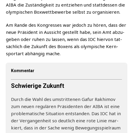
AIBA die Zustän­dig­keit zu ent­zie­hen und statt­des­sen die
olym­pi­schen Box­wett­be­wer­be selbst zu organisieren.
Am Ran­de des Kon­gres­ses war jedoch zu hören, dass der
neue Prä­si­dent in Aus­sicht gestellt habe, sein Amt abzu­
ge­ben oder ruhen zu las­sen, wenn das IOC hier­von tat­
säch­lich die Zukunft des Boxens als olym­pi­sche Kern­
sport­art abhän­gig mache.
Kommentar
Schwierige Zukunft
Durch die Wahl des umstrit­te­nen Gaf­ur Rak­hi­mov
zum neu­en regu­lä­ren Prä­si­den­ten der AIBA ist eine
pro­ble­ma­ti­sche Situa­ti­on ent­stan­den. Das IOC hat in
der Ver­gan­gen­heit so deut­lich eine rote Linie mar­
kiert, dass in der Sache wenig Bewe­gungs­spiel­raum