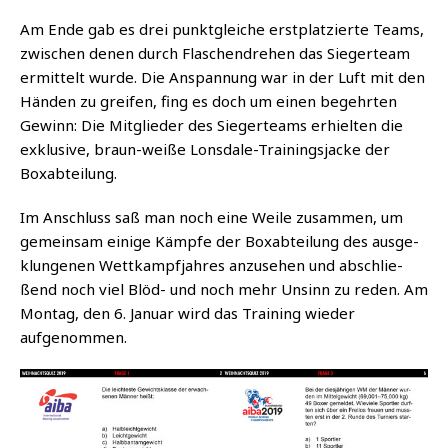
Am Ende gab es drei punkt­glei­che erst­plat­zier­te Teams,
zwi­schen denen durch Fla­schen­dre­hen das Sie­ger­team
ermit­telt wur­de. Die Anspan­nung war in der Luft mit den
Hän­den zu grei­fen, fing es doch um einen begehr­ten
Gewinn: Die Mit­glie­der des Sie­ger­teams erhiel­ten die
exklu­si­ve, braun-wei­ße Lons­da­le-Trai­nings­ja­cke der
Boxabteilung.
Im Anschluss saß man noch eine Wei­le zusam­men, um
gemein­sam eini­ge Kämp­fe der Box­ab­tei­lung des aus­ge­
klun­ge­nen Wett­kampf­jah­res anzu­se­hen und abschlie­
ßend noch viel Blöd- und noch mehr Unsinn zu reden. Am
Mon­tag, den 6. Janu­ar wird das Trai­ning wie­der
aufgenommen.