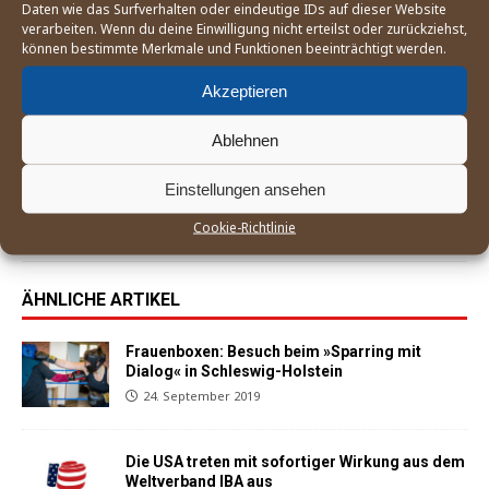
Daten wie das Surfverhalten oder eindeutige IDs auf dieser Website
verarbeiten. Wenn du deine Einwilligung nicht erteilst oder zurückziehst,
können bestimmte Merkmale und Funktionen beeinträchtigt werden.
VORHERIGER
Akzeptieren
Deutsche Boxerinnen und Boxer für die
Olympiaqualifikation in London nominiert
Ablehnen
NÄCHSTER
Einstellungen ansehen
Mit aller Vorsicht: Ein boxsportlicher Ausblick auf
das neue Jahr 2020
Cookie-Richtlinie
ÄHNLICHE ARTIKEL
Frauenboxen: Besuch beim »Sparring mit
Dialog« in Schleswig-Holstein
24. September 2019
Die USA treten mit sofortiger Wirkung aus dem
Weltverband IBA aus