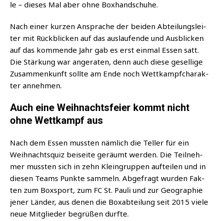
le – die­ses Mal aber ohne Boxhandschuhe.
Nach einer kur­zen Anspra­che der bei­den Abtei­lungs­lei­
ter mit Rück­bli­cken auf das aus­lau­fen­de und Aus­bli­cken
auf das kom­men­de Jahr gab es erst ein­mal Essen satt.
Die Stär­kung war ange­ra­ten, denn auch die­se gesel­li­ge
Zusam­men­kunft soll­te am Ende noch Wett­kampf­cha­rak­
ter annehmen.
Auch eine Weihnachtsfeier kommt nicht
ohne Wettkampf aus
Nach dem Essen muss­ten näm­lich die Tel­ler für ein
Weih­nachts­quiz bei­sei­te geräumt wer­den. Die Teil­neh­
mer muss­ten sich in zehn Klein­grup­pen auf­tei­len und in
die­sen Teams Punk­te sam­meln. Abge­fragt wur­den Fak­
ten zum Box­sport, zum FC St. Pau­li und zur Geo­gra­phie
jener Län­der, aus denen die Box­ab­tei­lung seit 2015 vie­le
neue Mit­glie­der begrü­ßen durfte.