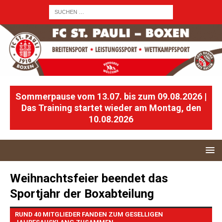
Sommerpause vom 13.07. bis zum 09.08.2026 |
Das Training startet wieder am Montag, den
10.08.2026
Weihnachtsfeier beendet das
Sportjahr der Boxabteilung
RUND 40 MITGLIEDER FANDEN ZUM GESELLIGEN