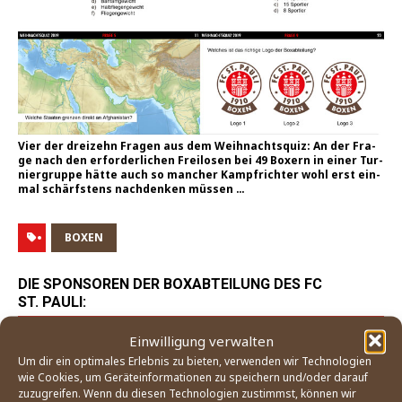
Vier der drei­zehn Fra­gen aus dem Weih­nachts­quiz: An der Fra­
ge nach den erfor­der­li­chen Frei­lo­sen bei 49 Boxern in einer Tur­
nier­grup­pe hät­te auch so man­cher Kampf­rich­ter wohl erst ein­
mal schärfs­tens nach­den­ken müssen …
BOXEN
DIE SPONSOREN DER BOXABTEILUNG DES FC
ST. PAULI:
Einwilligung verwalten
Um dir ein optimales Erlebnis zu bieten, verwenden wir Technologien
wie Cookies, um Geräteinformationen zu speichern und/oder darauf
zuzugreifen. Wenn du diesen Technologien zustimmst, können wir