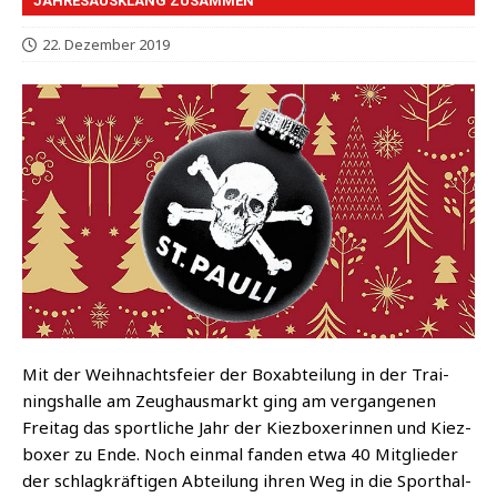
JAHRESAUSKLANG ZUSAMMEN
22. Dezember 2019
Mit der Weih­nachts­fei­er der Box­ab­tei­lung in der Trai­
nings­hal­le am Zeug­haus­markt ging am ver­gan­ge­nen
Frei­tag das sport­li­che Jahr der Kiez­bo­xe­rin­nen und Kiez­
bo­xer zu Ende. Noch ein­mal fan­den etwa 40 Mit­glie­der
der schlag­kräf­ti­gen Abtei­lung ihren Weg in die Sport­hal­