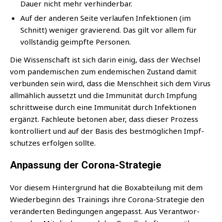
Dau­er nicht mehr verhinderbar.
Auf der ande­ren Sei­te ver­lau­fen Infek­tio­nen (im
Schnitt) weni­ger gra­vie­rend. Das gilt vor allem für
voll­stän­dig geimpf­te Personen.
Die Wis­sen­schaft ist sich dar­in einig, dass der Wech­sel
vom pan­de­mi­schen zum ende­mi­schen Zustand damit
ver­bun­den sein wird, dass die Mensch­heit sich dem Virus
all­mäh­lich aus­setzt und die Immu­ni­tät durch Imp­fung
schritt­wei­se durch eine Immu­ni­tät durch Infek­tio­nen
ergänzt. Fach­leu­te beto­nen aber, dass die­ser Pro­zess
kon­trol­liert und auf der Basis des best­mög­li­chen Impf­
schut­zes erfol­gen sollte.
Anpassung der Corona-Strategie
Vor die­sem Hin­ter­grund hat die Box­ab­tei­lung mit dem
Wie­der­be­ginn des Trai­nings ihre Coro­na-Stra­te­gie den
ver­än­der­ten Bedin­gun­gen ange­passt. Aus Ver­ant­wor­