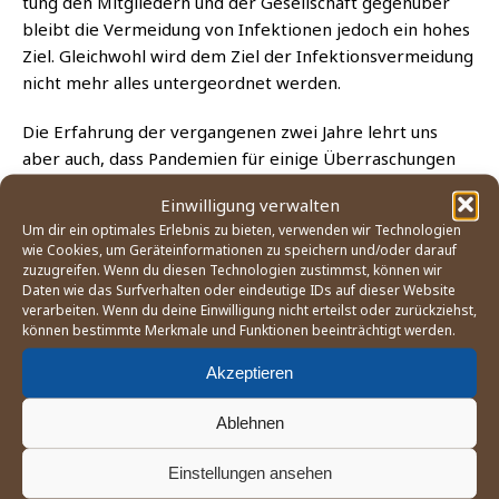
tung den Mit­glie­dern und der Gesell­schaft gegen­über
bleibt die Ver­mei­dung von Infek­tio­nen jedoch ein hohes
Ziel. Gleich­wohl wird dem Ziel der Infek­ti­ons­ver­mei­dung
nicht mehr alles unter­ge­ord­net werden.
Die Erfah­rung der ver­gan­ge­nen zwei Jah­re lehrt uns
aber auch, dass Pan­de­mien für eini­ge Über­ra­schun­gen
gut sind und Viren sich von den Wün­schen der Men­schen
Einwilligung verwalten
nach Nor­ma­li­tät in der Regel wenig beein­druckt zei­gem.
Um dir ein optimales Erlebnis zu bieten, verwenden wir Technologien
Inso­fern sind Kor­rek­tu­ren der Stra­te­gie in die eine oder
wie Cookies, um Geräteinformationen zu speichern und/oder darauf
ande­re Rich­tung nicht aus­zu­schlie­ßen, wenn die Fak­ten­
zuzugreifen. Wenn du diesen Technologien zustimmst, können wir
Daten wie das Surfverhalten oder eindeutige IDs auf dieser Website
la­ge sich ändert.
verarbeiten. Wenn du deine Einwilligung nicht erteilst oder zurückziehst,
können bestimmte Merkmale und Funktionen beeinträchtigt werden.
BOXEN
CORONA
TRAINING
Akzeptieren
DIE SPONSOREN DER BOXABTEILUNG DES FC
Ablehnen
ST. PAULI:
Einstellungen ansehen