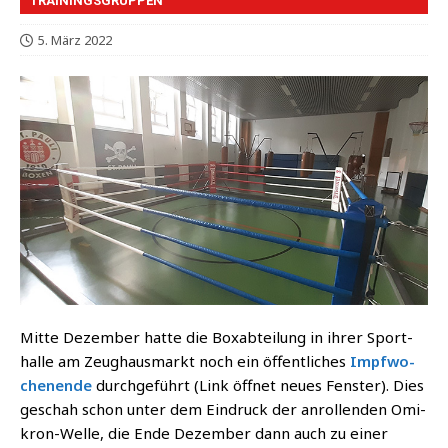
TRAININGSGRUPPEN
5. März 2022
Mit­te Dezem­ber hat­te die Box­ab­tei­lung in ihrer Sport­
hal­le am Zeug­haus­markt noch ein öffent­li­ches
Impf­wo­
chen­en­de
durch­ge­führt (Link öff­net neu­es Fens­ter). Dies
geschah schon unter dem Ein­druck der anrol­len­den Omi­
kron-Wel­le, die Ende Dezem­ber dann auch zu einer