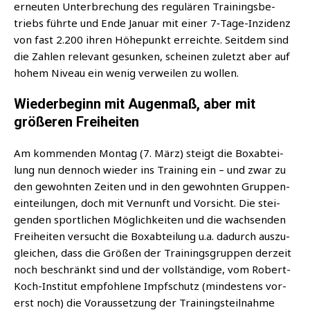
erneu­ten Unter­bre­chung des regu­lä­ren Trai­nings­be­
triebs führ­te und Ende Janu­ar mit einer 7‑Ta­ge-Inzi­denz
von fast 2.200 ihren Höhe­punkt erreich­te. Seit­dem sind
die Zah­len rele­vant gesun­ken, schei­nen zuletzt aber auf
hohem Niveau ein wenig ver­wei­len zu wollen.
Wiederbeginn mit Augenmaß, aber mit
größeren Freiheiten
Am kom­men­den Mon­tag (7. März) steigt die Box­ab­tei­
lung nun den­noch wie­der ins Trai­ning ein
– und zwar zu
den gewohn­ten Zei­ten und in den gewohn­ten Grup­pen­
ein­tei­lun­gen, doch mit Ver­nunft und Vor­sicht. Die stei­
gen­den sport­li­chen Mög­lich­kei­ten und die wach­sen­den
Frei­hei­ten ver­sucht die Box­ab­tei­lung u.a. dadurch aus­zu­
glei­chen, dass die Grö­ßen der Trai­nings­grup­pen der­zeit
noch beschränkt sind und der voll­stän­di­ge, vom Robert-
Koch-Insti­tut emp­foh­le­ne Impf­schutz (min­des­tens vor­
erst noch) die Vor­aus­set­zung der Trai­nings­teil­nah­me