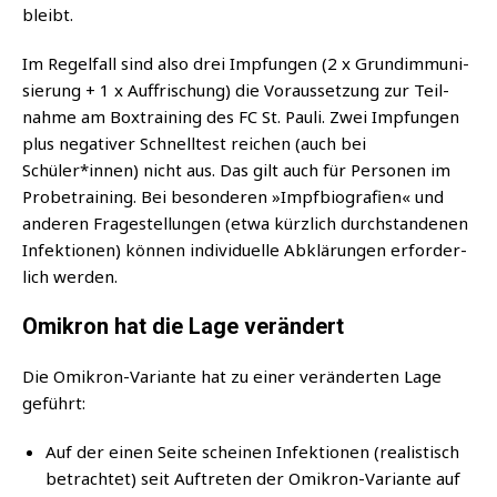
bleibt.
Im Regel­fall sind also drei Imp­fun­gen (2 x Grund­im­mu­ni­
sie­rung + 1 x Auf­fri­schung) die Vor­aus­set­zung zur Teil­
nah­me am Box­trai­ning des FC St. Pau­li. Zwei Imp­fun­gen
plus nega­ti­ver Schnell­test rei­chen (auch bei
Schüler*innen) nicht aus. Das gilt auch für Per­so­nen im
Pro­be­trai­ning. Bei beson­de­ren »Impf­bio­gra­fien« und
ande­ren Fra­ge­stel­lun­gen (etwa kürz­lich durch­stan­de­nen
Infek­tio­nen) kön­nen indi­vi­du­el­le Abklä­run­gen erfor­der­
lich werden.
Omikron hat die Lage verändert
Die Omi­kron-Vari­an­te hat zu einer ver­än­der­ten Lage
geführt:
Auf der einen Sei­te schei­nen Infek­tio­nen (rea­lis­tisch
betrach­tet) seit Auf­tre­ten der Omi­kron-Vari­an­te auf