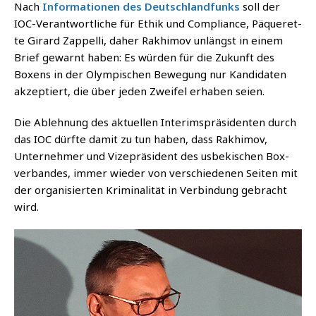
Nach
Infor­ma­tio­nen des Deutsch­land­funks
soll der
IOC-Ver­ant­wort­li­che für Ethik und Com­pli­ance, Päquer­et­
te Girard Zap­pel­li, daher Rak­hi­mov unlängst in einem
Brief gewarnt haben: Es wür­den für die Zukunft des
Boxens in der Olym­pi­schen Bewe­gung nur Kan­di­da­ten
akzep­tiert, die über jeden Zwei­fel erha­ben seien.
Die Ableh­nung des aktu­el­len Inte­rims­prä­si­den­ten durch
das IOC dürf­te damit zu tun haben, dass Rak­hi­mov,
Unter­neh­mer und Vize­prä­si­dent des usbe­ki­schen Box­
ver­ban­des, immer wie­der von ver­schie­de­nen Sei­ten mit
der orga­ni­sier­ten Kri­mi­na­li­tät in Ver­bin­dung gebracht
wird.