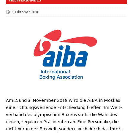
WELTVERBANDES
3. Oktober 2018
Am 2. und 3. Novem­ber 2018 wird die AIBA in Mos­kau
eine rich­tungs­wei­sen­de Ent­schei­dung tref­fen: Im Welt­
ver­band des olym­pi­schen Boxens steht die Wahl des
neu­en, regu­lä­ren Prä­si­den­ten an. Eine Per­so­na­lie, die
nicht nur in der Box­welt, son­dern auch durch das Inter­