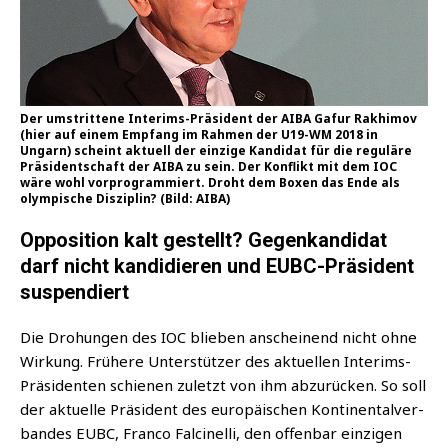
Der umstrit­te­ne Inte­rims-Prä­si­dent der AIBA Gaf­ur Rak­hi­mov
(hier auf einem Emp­fang im Rah­men der U19-WM 2018 in
Ungarn) scheint aktu­ell der ein­zi­ge Kan­di­dat für die regu­lä­re
Prä­si­dent­schaft der AIBA zu sein. Der Kon­flikt mit dem IOC
wäre wohl vor­pro­gram­miert. Droht dem Boxen das Ende als
olym­pi­sche Dis­zi­plin? (Bild: AIBA)
Opposition kalt gestellt? Gegenkandidat
darf nicht kandidieren und EUBC-Präsident
suspendiert
Die Dro­hun­gen des IOC blie­ben anschei­nend nicht ohne
Wir­kung. Frü­he­re Unter­stüt­zer des aktu­el­len Inte­rims-
Prä­si­den­ten schie­nen zuletzt von ihm abzu­rü­cken. So soll
der aktu­el­le Prä­si­dent des euro­päi­schen Kon­ti­nen­tal­ver­
ban­des EUBC, Fran­co Fal­ci­nel­li, den offen­bar ein­zi­gen