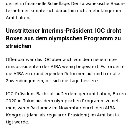
geriet in finan­zi­el­le Schief­la­ge. Der tai­wa­ne­si­sche Bau­un­
ter­neh­mer konn­te sich dar­auf­hin nicht mehr län­ger im
Amt halten.
Umstrittener Interims-Präsident: IOC droht
Boxen aus dem olympischen Programm zu
streichen
Offen­bar war das IOC aber auch von dem neu­en Inte­
rims­prä­si­den­ten der AIBA wenig begeis­tert: Es for­der­te
die AIBA zu grund­le­gen­den Refor­men auf und fror alle
Zuwen­dun­gen ein, bis sich die Lage bessere.
IOC-Prä­si­dent Bach soll außer­dem gedroht haben, Boxen
2020 in Tokio aus dem olym­pi­schen Pro­gramm zu neh­
men, wenn Rak­hi­mov im Novem­ber durch den AIBA-
Kon­gress (dann als regu­lä­rer Prä­si­dent) im Amt bestä­
tigt werde.