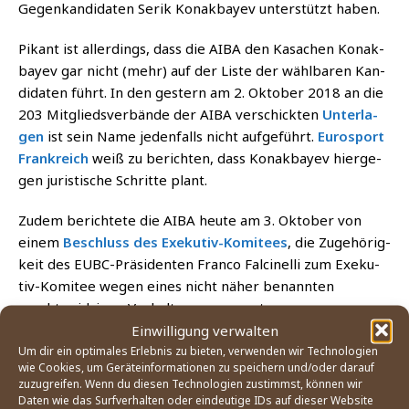
Gegen­kan­di­da­ten Serik Konak­bayev unter­stützt haben.
Pikant ist aller­dings, dass die AIBA den Kasa­chen Konak­
bayev gar nicht (mehr) auf der Lis­te der wähl­ba­ren Kan­
di­da­ten führt. In den ges­tern am 2. Okto­ber 2018 an die
203 Mit­glieds­ver­bän­de der AIBA ver­schick­ten
Unter­la­
gen
ist sein Name jeden­falls nicht auf­ge­führt.
Euro­s­port
Frank­reich
weiß zu berich­ten, dass Konak­bayev hier­ge­
gen juris­ti­sche Schrit­te plant.
Zudem berich­te­te die AIBA heu­te am 3. Okto­ber von
einem
Beschluss des Exe­ku­tiv-Komi­tees
, die Zuge­hö­rig­
keit des EUBC-Prä­si­den­ten Fran­co Fal­ci­nel­li zum Exe­ku­
tiv-Komi­tee wegen eines nicht näher benann­ten
»rechts­wid­ri­gen Ver­hal­tens« auszusetzen.
Einwilligung verwalten
Die bis­lang inner­halb der AIBA sicht­ba­re Oppo­si­ti­on
Um dir ein optimales Erlebnis zu bieten, verwenden wir Technologien
wie Cookies, um Geräteinformationen zu speichern und/oder darauf
gegen Rak­hi­mov scheint damit aus­ge­schal­tet zu sein,
zuzugreifen. Wenn du diesen Technologien zustimmst, können wir
wenn Gerich­te nicht noch anders ent­schei­den. Fin­det
Daten wie das Surfverhalten oder eindeutige IDs auf dieser Website