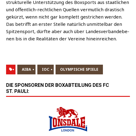
struk­tu­rel­le Unter­stüt­zung des Box­sports aus staat­li­chen
und öffent­lich-recht­li­chen Quel­len ver­mut­lich dras­tisch
gekürzt, wenn nicht gar kom­plett gestri­chen wer­den.
Das betrifft an ers­ter Stel­le natür­lich unmit­tel­bar den
Spit­zen­sport, dürf­te aber auch über Lan­des­ver­band­ebe­
nen bis in die Rea­li­tä­ten der Ver­ei­ne hineinreichen.
AIBA
IOC
OLYMPISCHE SPIELE
DIE SPONSOREN DER BOXABTEILUNG DES FC
ST. PAULI: