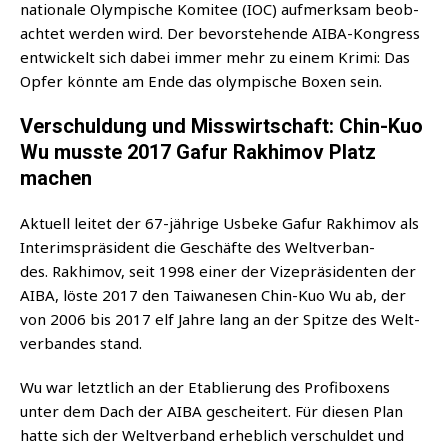
na­tio­na­le Olym­pi­sche Komi­tee (IOC) auf­merk­sam beob­
ach­tet wer­den wird. Der bevor­ste­hen­de AIBA-Kon­gress
ent­wi­ckelt sich dabei immer mehr zu einem Kri­mi: Das
Opfer könn­te am Ende das olym­pi­sche Boxen sein.
Verschuldung und Misswirtschaft: Chin-Kuo
Wu musste 2017 Gafur Rakhimov Platz
machen
Aktu­ell lei­tet der 67-jäh­ri­ge Usbe­ke Gaf­ur Rak­hi­mov als
Inte­rims­prä­si­dent die Geschäf­te des Welt­ver­ban­
des. Rak­hi­mov, seit 1998 einer der Vize­prä­si­den­ten der
AIBA, lös­te 2017 den Tai­wa­ne­sen Chin-Kuo Wu ab, der
von 2006 bis 2017 elf Jah­re lang an der Spit­ze des Welt­
ver­ban­des stand.
Wu war letzt­lich an der Eta­blie­rung des Pro­fi­bo­xens
unter dem Dach der AIBA geschei­tert. Für die­sen Plan
hat­te sich der Welt­ver­band erheb­lich ver­schul­det und