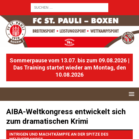
Sommerpause vom 13.07. bis zum 09.08.2026 |
Das Training startet wieder am Montag, den
10.08.2026
AIBA-Weltkongress entwickelt sich
zum dramatischen Krimi
INTRIGEN UND MACHTKÄMPFE AN DER SPITZE DES