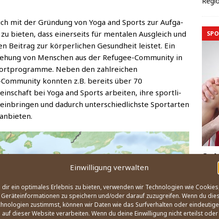
Regio
ich mit der Grün­dung von Yoga and Sports zur Auf­ga­
u bie­ten, dass einer­seits für men­ta­len Aus­gleich und
SPO
 Bei­trag zur kör­per­li­chen Gesund­heit leis­tet. Ein
be­zie­hung von Men­schen aus der Refu­gee-Com­mu­ni­ty in
ort­pro­gram­me. Neben den zahl­rei­chen
Com­mu­ni­ty konn­ten z.B. bereits über 70
n­schaft bei Yoga and Sports arbei­ten, ihre sport­li­
in­brin­gen und dadurch unter­schied­lichs­te Sport­ar­ten
 anbieten.
Soh
Einwilligung verwalten
keh
den
dir ein optimales Erlebnis zu bieten, verwenden wir Technologien wie Cookies
Geräteinformationen zu speichern und/oder darauf zuzugreifen. Wenn du die
29
hnologien zustimmst, können wir Daten wie das Surfverhalten oder eindeutige
Sohai
 auf dieser Website verarbeiten. Wenn du deine Einwilligung nicht erteilst oder