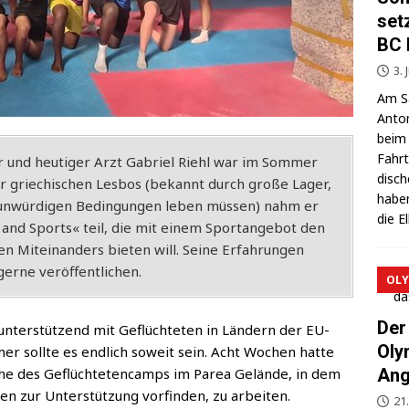
set
BC 
3. 
Am Sa
Anton
beim 
Fahrt
r und heu­ti­ger Arzt Gabri­el Riehl war im Som­mer
di­sc
r grie­chi­schen Les­bos (bekannt durch gro­ße Lager,
haben
un­wür­di­gen Bedin­gun­gen leben müs­sen) nahm er
die E
 and Sports« teil, die mit einem Sport­an­ge­bot den
en Mit­ein­an­ders bie­ten will. Sei­ne Erfah­run­gen
ger­ne veröffentlichen.
OLY
Der
unter­stüt­zend mit Geflüch­te­ten in Län­dern der EU-
Oly
er soll­te es end­lich soweit sein. Acht Wochen hat­te
Nähe des Geflüch­te­ten­camps im Parea Gelän­de, in dem
Ang
o­nen zur Unter­stüt­zung vor­fin­den, zu arbeiten.
21