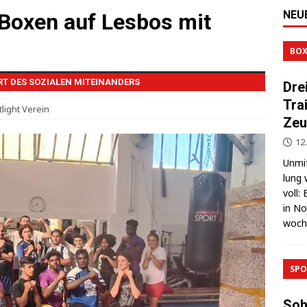
NEU
 Boxen auf Lesbos mit
BOX
RT DES SOZIALEN MITEINANDERS
Dre
Tra
light Verein
Zeu
12.
Unmit
lung 
voll:
in No
wo­c
SPO
Soh