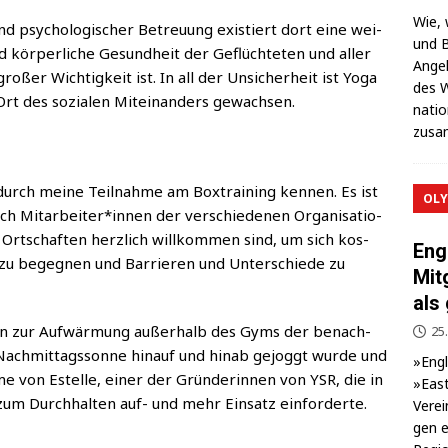
Wie, 
d psy­cho­lo­gi­scher Betreu­ung exis­tiert dort eine wei­
und B
 und kör­per­li­che Gesund­heit der Geflüch­te­ten und aller
Ange­l
ro­ßer Wich­tig­keit ist. In all der Unsi­cher­heit ist Yoga
des W
Ort des sozia­len Mit­ein­an­ders gewachsen.
na­ti
zusa
urch mei­ne Teil­nah­me am Box­trai­ning ken­nen. Es ist
OLY
ch Mitarbeiter*innen der ver­schie­de­nen Orga­ni­sa­tio­
rt­schaf­ten herz­lich will­kom­men sind, um sich kos­
Eng
se zu begeg­nen und Bar­rie­ren und Unter­schie­de zu
Mit
als
en zur Auf­wär­mung außer­halb des Gyms der benach­
25.
Nach­mit­tags­son­ne hin­auf und hin­ab gejoggt wur­de und
»Eng­
me von Estel­le, einer der Grün­de­rin­nen von YSR, die in
»East
zum Durch­hal­ten auf- und mehr Ein­satz einforderte.
Ver­ei
gen e