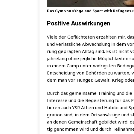
Das Gym von »Yoga and Sport with Refu­gees« 
Positive Auswirkungen
Vie­le der Geflüch­te­ten erzähl­ten mir, da
und ver­läss­li­che Abwechs­lung in dem von
rung gepräg­ten All­tag sind. Es ist nicht v
jah­re­lang ohne jeg­li­che Mög­lich­kei­ten 
in einem Camp unter wid­rigs­ten Bedin­gun­
Ent­schei­dung von Behör­den zu war­ten,
dem man vor Hun­ger, Gewalt, Krieg oder V
Durch das gemein­sa­me Trai­ning und die 
Inter­es­se und die Begeis­te­rung für das
tie­ren auch YSR Athen und Habi­bi and Spo
gra­ti­on sind, in dem Orts­an­säs­si­ge und
an denen Gemein­schaft gebil­det wird, das
tig genom­men wird und durch Teil­nah­me an