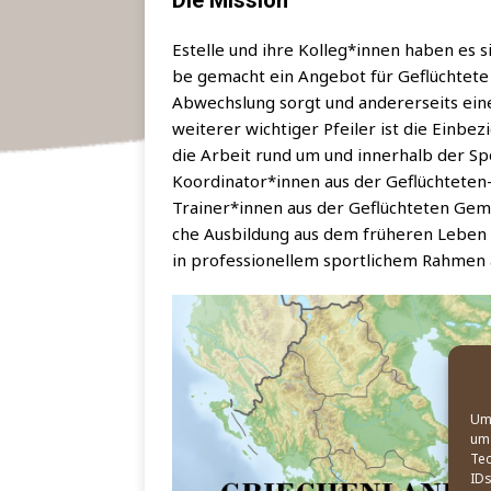
Estel­le und ihre Kolleg*innen haben es s
be gemacht ein Ange­bot für Geflüch­te­te z
Abwechs­lung sorgt und ande­rer­seits einen
wei­te­rer wich­ti­ger Pfei­ler ist die Ein­
die Arbeit rund um und inner­halb der Sp
Koordinator*innen aus der Geflüch­te­ten-
Trainer*innen aus der Geflüch­te­ten Gemei
che Aus­bil­dung aus dem frü­he­ren Leben e
in pro­fes­sio­nel­lem sport­li­chem Rah­men
Um 
um 
Tec
IDs