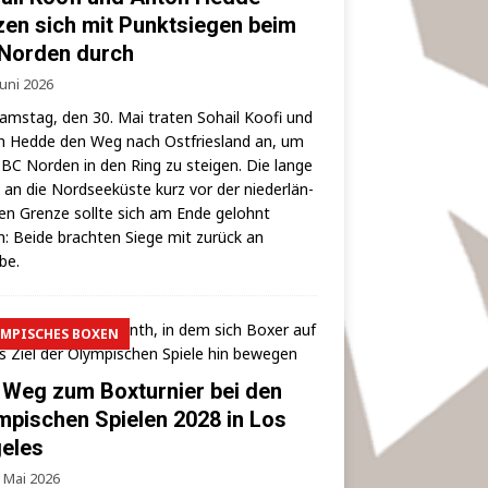
zen sich mit Punktsiegen beim
Norden durch
Juni 2026
ms­tag, den 30. Mai tra­ten Sohail Koo­fi und
 Hed­de den Weg nach Ost­fries­land an, um
BC Nor­den in den Ring zu stei­gen. Die lan­ge
 an die Nord­see­küs­te kurz vor der nie­der­län­
hen Gren­ze soll­te sich am Ende gelohnt
: Bei­de brach­ten Sie­ge mit zurück an
lbe.
MPISCHES BOXEN
 Weg zum Boxturnier bei den
mpischen Spielen 2028 in Los
eles
. Mai 2026