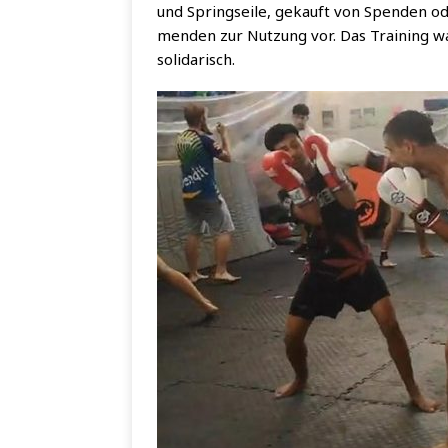
und Spring­sei­le, gekauft von Spen­den ode
men­den zur Nut­zung vor. Das Trai­ning war
solidarisch.