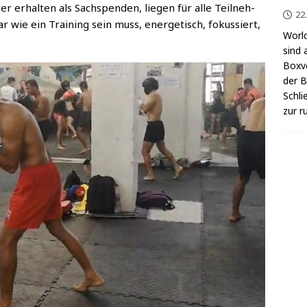
r erhal­ten als Sach­spen­den, lie­gen für alle Teil­neh­
22
 wie ein Trai­ning sein muss, ener­ge­tisch, fokus­siert,
World
sind 
Box­v
der Be
Schli
zur r