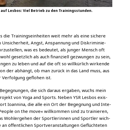
auf Les­bos: Viel Betrieb zu den Trainingsstunden.
ss die Trai­nings­ein­hei­ten weit mehr als eine siche­re
 Unsi­cher­heit, Angst, Anspan­nung und Dis­kri­mi­nie­
or­zu­stel­len, was es bedeu­tet, als jun­ger Mensch oft
sowohl gesetz­lich als auch finan­zi­ell gezwun­gen zu sein,
gen zu leben und auf die oft so will­kür­lich wir­ken­de
 von der abhängt, ob man zurück in das Land muss, aus
er­fol­gung geflo­hen ist.
Begeg­nun­gen, die sich dar­aus erga­ben, wuchs mein
 Pro­jekt von Yoga and Sports. Neben YSR Les­bos exis­
rt Ioan­ni­na, die alle ein Ort der Begeg­nung und Inte­
 »Peo­p­le on the move« will­kom­men sind zu trai­nie­ren,
 Wohl­erge­hen der Sport­le­rin­nen und Sport­ler wich­
 öffent­li­chen Sport­ver­an­stal­tun­gen Geflüch­te­ten