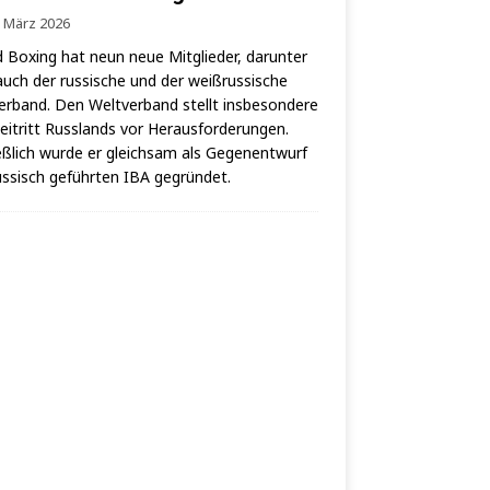
. März 2026
 Boxing hat neun neue Mit­glie­der, dar­un­ter
auch der rus­si­sche und der weiß­rus­si­sche
er­band. Den Welt­ver­band stellt ins­be­son­de­re
i­tritt Russ­lands vor Her­aus­for­de­run­gen.
eß­lich wur­de er gleich­sam als Gegen­ent­wurf
us­sisch geführ­ten IBA gegründet.