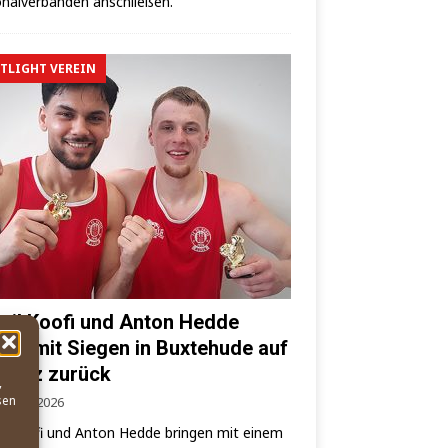
­nal­ver­bän­den anschließen.
TLIGHT VEREIN
ail Koofi und Anton Hedde
ren mit Siegen in Buxtehude auf
 Kiez zurück
,
sen
. März 2026
l Koo­fi und Anton Hed­de brin­gen mit einem