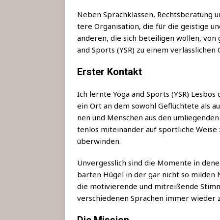
Neben Sprach­klas­sen, Rechts­be­ra­tung un
te­re Orga­ni­sa­ti­on, die für die geis­ti­ge
ande­ren, die sich betei­li­gen wol­len, von g
and Sports (YSR) zu einem ver­läss­li­chen 
Erster Kontakt
Ich lern­te Yoga and Sports (YSR) Les­bos d
ein Ort an dem sowohl Geflüch­te­te als au
nen und Men­schen aus den umlie­gen­den O
ten­los mit­ein­an­der auf sport­li­che Wei­
überwinden.
Unver­gess­lich sind die Momen­te in den
bar­ten Hügel in der gar nicht so mil­den 
die moti­vie­ren­de und mit­rei­ßen­de Stim­
ver­schie­de­nen Spra­chen immer wie­der 
Die Mission