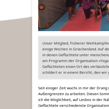
Unser Mit­glied, frü­he­rer Wett­kämp­fe
eini­ge Wochen in Grie­chen­land. Auf de
in denen Geflüch­te­te unter men­schen­
am Pro­gramm der Orga­ni­sa­ti­on »Yoga
Geflüch­te­ten einen Ort des ver­läss­li­ch
schil­dert er in einem Bericht, den wir 
Seit eini­ger Zeit wuchs in mir der Drang 
Außen­gren­zen zu arbei­ten. Die­sen Som­m
ich die Mög­lich­keit, auf Les­bos in der 
Geflüch­te­te
ver­schie­dens­te Orga­ni­sa­ti