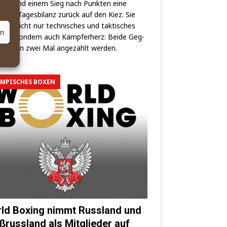
ieg und einem Sieg nach Punk­ten eine
­lo­se Tages­bi­lanz zurück auf den Kiez. Sie
­sen nicht nur tech­ni­sches und tak­ti­sches
en
ick, son­dern auch Kämp­fer­herz: Bei­de Geg­
uss­ten zwei Mal ange­zählt werden.
MPISCHES BOXEN
ld Boxing nimmt Russland und
ßrussland als Mitglieder auf