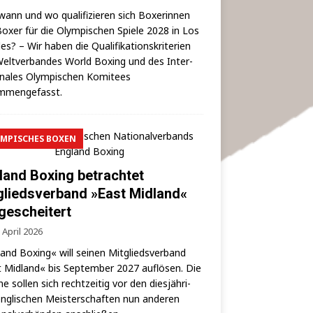
wann und wo qua­li­fi­zie­ren sich Boxe­rin­nen
oxer für die Olym­pi­schen Spie­le 2028 in Los
es? – Wir haben die Qua­li­fi­ka­ti­ons­kri­te­ri­en
elt­ver­ban­des World Boxing und des Inter­
o­na­les Olym­pi­schen Komi­tees
mmengefasst.
MPISCHES BOXEN
land Boxing betrachtet
gliedsverband »East Midland«
 gescheitert
 April 2026
land Boxing« will sei­nen Mit­glieds­ver­band
 Mid­land« bis Sep­tem­ber 2027 auf­lö­sen. Die
­ne sol­len sich recht­zei­tig vor den dies­jäh­ri­
ng­li­schen Meis­ter­schaf­ten nun ande­ren