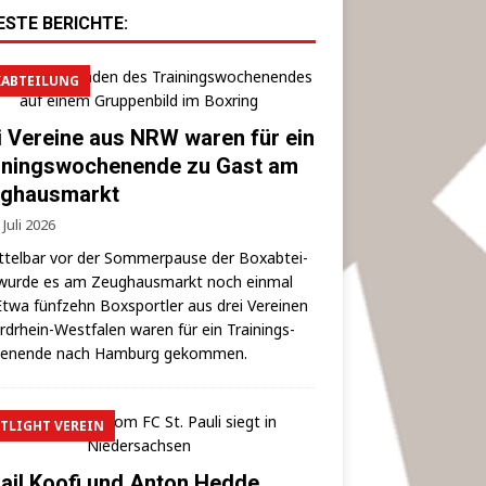
ESTE BERICHTE:
ABTEILUNG
i Vereine aus NRW waren für ein
iningswochenende zu Gast am
ghausmarkt
 Juli 2026
­tel­bar vor der Som­mer­pau­se der Box­ab­tei­
wur­de es am Zeug­haus­markt noch ein­mal
 Etwa fünf­zehn Box­sport­ler aus drei Ver­ei­nen
rd­rhein-West­fa­len waren für ein Trai­nings­
hen­en­de nach Ham­burg gekommen.
TLIGHT VEREIN
ail Koofi und Anton Hedde