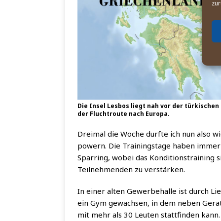
zur
Die Insel Les­bos liegt nah vor der tür­ki­schen
der Flucht­rou­te nach Europa.
Drei­mal die Woche durf­te ich nun also w
po­wern. Die Trai­nings­ta­ge haben immer 
Spar­ring, wobei das Kon­di­ti­ons­trai­ning
Teil­neh­men­den zu verstärken.
In einer alten Gewer­be­hal­le ist durch Lie
ein Gym gewach­sen, in dem neben Gerä­te­t
mit mehr als 30 Leu­ten statt­fin­den kann.