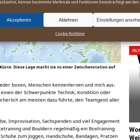
RSC-S
ückziehst, können bestimmte Merkmale und Funktionen beeinträchtigt werden.
makel
bewie
Akzeptieren
Ablehnen
Einstellungen anseh
Gesch
ner m
Cookie-Richtlinie
OLY
 Küs­te. Die­se Lage macht sie zu einer Zwi­schen­sta­ti­on auf
ie­der boxen, Men­schen ken­nen­ler­nen und mich aus­
einen der Schwer­punk­te Tech­nik, Kon­di­ti­on oder
 sicher­lich am meis­ten dazu führ­te, den Team­geist aller
­be, Impro­vi­sa­ti­on, Sach­spen­den und viel Enga­ge­ment
rai­ning und Bould­ern regel­mä­ßig ein Box­trai­ning
Wor
 Schu­he zum Jog­gen, Hand­schu­he, Ban­da­gen, Prat­zen
Wei