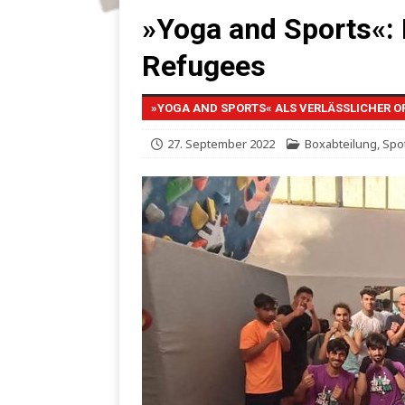
»Yoga and Sports«:
Refugees
»YOGA AND SPORTS« ALS VERLÄSSLICHER O
27. September 2022
Boxabteilung
,
Spot