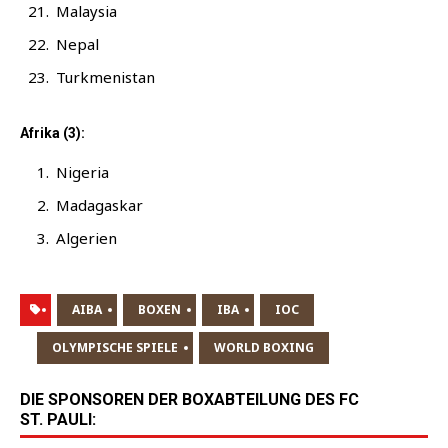
Malay­sia
Nepal
Turk­me­ni­stan
Afrika (3):
Nige­ria
Mada­gas­kar
Alge­ri­en
AIBA
BOXEN
IBA
IOC
OLYMPISCHE SPIELE
WORLD BOXING
DIE SPONSOREN DER BOXABTEILUNG DES FC
ST. PAULI: