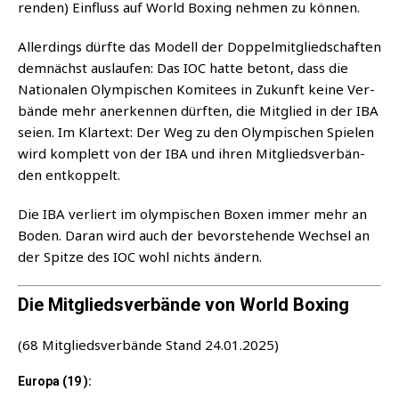
ren­den) Ein­fluss auf World Boxing neh­men zu können.
Aller­dings dürf­te das Modell der Dop­pel­mit­glied­schaf­ten
dem­nächst aus­lau­fen: Das IOC hat­te betont, dass die
Natio­na­len Olym­pi­schen Komi­tees in Zukunft kei­ne Ver­
bän­de mehr aner­ken­nen dürf­ten, die Mit­glied in der IBA
sei­en. Im Klar­text: Der Weg zu den Olym­pi­schen Spie­len
wird kom­plett von der IBA und ihren Mit­glieds­ver­bän­
den entkoppelt.
Die IBA ver­liert im olym­pi­schen Boxen immer mehr an
Boden. Dar­an wird auch der bevor­ste­hen­de Wech­sel an
der Spit­ze des IOC wohl nichts ändern.
Die Mitgliedsverbände von World Boxing
(68 Mit­glieds­ver­bän­de Stand 24.01.2025)
Europa (19 ):