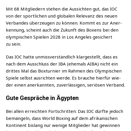
Mit 68 Mit­glie­dern ste­hen die Aus­sich­ten gut, das IOC
von der sport­li­chen und glo­ba­len Rele­vanz des neu­en
Ver­ban­des über­zeu­gen zu kön­nen. Kommt es zur Aner­
ken­nung, scheint auch die Zukunft des Boxens bei den
olym­pi­schen Spie­len 2028 in Los Ange­les gesi­chert
zu sein.
Das IOC hat­te unmiss­ver­ständ­lich klar­ge­stellt, dass es
nach dem Aus­schluss der IBA (ehe­mals AIBA) nicht ein
drit­tes Mal das Box­tur­nier im Rah­men des Olym­pi­schen
Spie­le selbst aus­rich­ten wer­de. Es brau­che hier­für wie­
der einen aner­kann­ten, zuver­läs­si­gen, seriö­sen Verband.
Gute Gespräche in Ägypten
Bei allen erreich­ten Fort­schrit­ten: Das IOC dürf­te jedoch
bemän­geln, dass World Boxing auf dem afri­ka­ni­schen
Kon­ti­nent bis­lang nur weni­ge Mit­glie­der hat gewin­nen