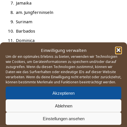
Jamai­ka
am. Jung­fern­in­seln
Suri­nam
Bar­ba­dos
Domi­ni­ca
Peru
Einwilligung verwalten
Um dir ein optimales Erlebnis zu bieten, verwenden wir Technologien
Cayman Islands
wie Cookies, um Geräteinformationen zu speichern und/oder darauf
zuzugreifen. Wenn du diesen Technologien zustimmst, können wir
Baha­mas
Daten wie das Surfverhalten oder eindeutige IDs auf dieser Website
verarbeiten. Wenn du deine Einwilligung nicht erteilst oder zurückziehst,
Ecua­dor
können bestimmte Merkmale und Funktionen beeinträchtigt werden.
Gua­te­ma­la
Akzeptieren
Domi­ni­ka­ni­sche Republik
Ablehnen
Ozeanien (6):
Einstellungen ansehen
Aus­tra­li­en