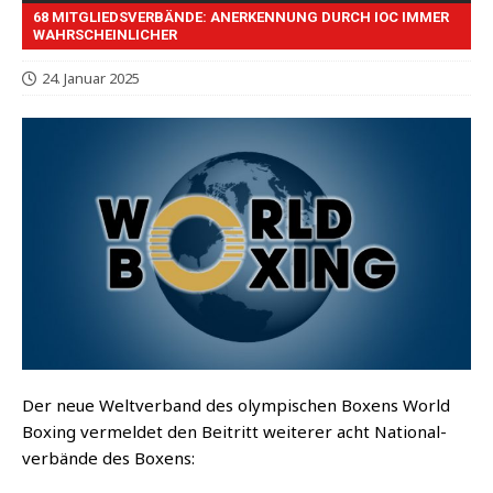
68 MITGLIEDSVERBÄNDE: ANERKENNUNG DURCH IOC IMMER
WAHRSCHEINLICHER
24. Januar 2025
Der neue Welt­ver­band des olym­pi­schen Boxens World
Boxing ver­mel­det den Bei­tritt wei­te­rer acht Natio­nal­
ver­bän­de des Boxens: