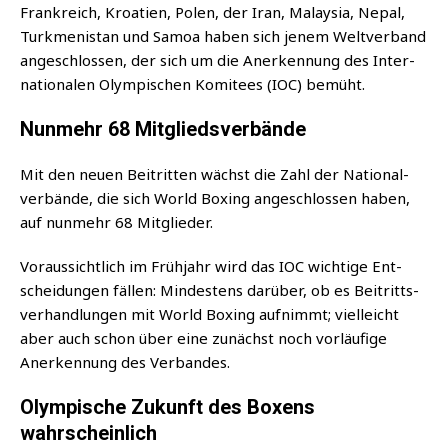
Frank­reich, Kroa­ti­en, Polen, der Iran, Malay­sia, Nepal,
Turk­me­ni­stan und Samoa haben sich jenem Welt­ver­band
ange­schlos­sen, der sich um die Aner­ken­nung des Inter­
na­tio­na­len Olym­pi­schen Komi­tees (IOC) bemüht.
Nunmehr 68 Mitgliedsverbände
Mit den neu­en Bei­trit­ten wächst die Zahl der Natio­nal­
ver­bän­de, die sich World Boxing ange­schlos­sen haben,
auf nun­mehr 68 Mitglieder.
Vor­aus­sicht­lich im Früh­jahr wird das IOC wich­ti­ge Ent­
schei­dun­gen fäl­len: Min­des­tens dar­über, ob es Bei­tritts­
ver­hand­lun­gen mit World Boxing auf­nimmt; viel­leicht
aber auch schon über eine zunächst noch vor­läu­fi­ge
Aner­ken­nung des Verbandes.
Olympische Zukunft des Boxens
wahrscheinlich