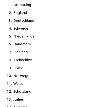
GB Boxing
Eng­land
Deutsch­land
Schwe­den
Nie­der­lan­de
Däne­mark
Finn­land
Tsche­chi­en
Island
Nor­we­gen
Wales
Schott­land
Ita­li­en