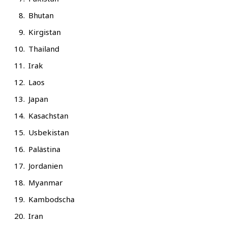
Bhu­tan
Kir­gi­stan
Thai­land
Irak
Laos
Japan
Kasach­stan
Usbe­ki­stan
Paläs­ti­na
Jor­da­ni­en
Myan­mar
Kam­bo­dscha
Iran