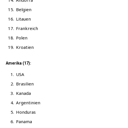
Andor­ra
Bel­gi­en
Litau­en
Frank­reich
Polen
Kroa­ti­en
Amerika (17):
USA
Bra­si­li­en
Kana­da
Argen­ti­ni­en
Hon­du­ras
Pana­ma