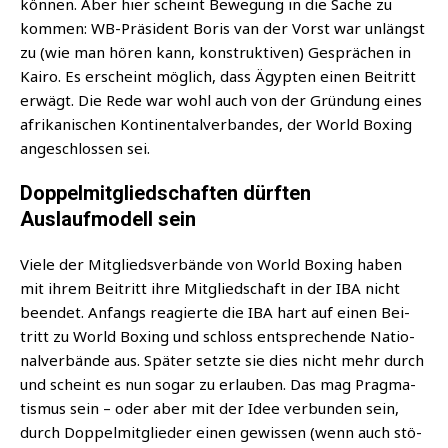
kön­nen. Aber hier scheint Bewe­gung in die Sache zu
kom­men: WB-Prä­si­dent Boris van der Vorst war unlängst
zu (wie man hören kann, kon­struk­ti­ven) Gesprä­chen in
Kai­ro. Es erscheint mög­lich, dass Ägyp­ten einen Bei­tritt
erwägt. Die Rede war wohl auch von der Grün­dung eines
afri­ka­ni­schen Kon­ti­nen­tal­ver­ban­des, der World Boxing
ange­schlos­sen sei.
Doppelmitgliedschaften dürften
Auslaufmodell sein
Vie­le der Mit­glieds­ver­bän­de von World Boxing haben
mit ihrem Bei­tritt ihre Mit­glied­schaft in der IBA nicht
been­det. Anfangs reagier­te die IBA hart auf einen Bei­
tritt zu World Boxing und schloss ent­spre­chen­de Natio­
nal­ver­bän­de aus. Spä­ter setz­te sie dies nicht mehr durch
und scheint es nun sogar zu erlau­ben. Das mag Prag­ma­
tis­mus sein – oder aber mit der Idee ver­bun­den sein,
durch Dop­pel­mit­glie­der einen gewis­sen (wenn auch stö­