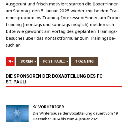
Aus­ge­ruht und frisch moti­viert star­ten die Boxer*innen
am Sonn­tag, den 5. Janu­ar 2025 wie­der mit bei­den Trai­
nings­grup­pen ins Trai­ning. Interessent*innen am Pro­be­
trai­ning (mon­tags und sonn­tags mög­lich) mel­den sich
bit­te wie gewohnt am Vor­tag des geplan­ten Trai­nings­
be­su­ches über das Kon­takt­for­mu­lar zum Trai­nings­be­
such an.
BOXEN
FC ST. PAULI
TRAINING
DIE SPONSOREN DER BOXABTEILUNG DES FC
ST. PAULI:
VORHERIGER
Die Winterpause der Boxabteilung dauert vom 19.
Dezember 2024 bis zum 4. Januar 2025