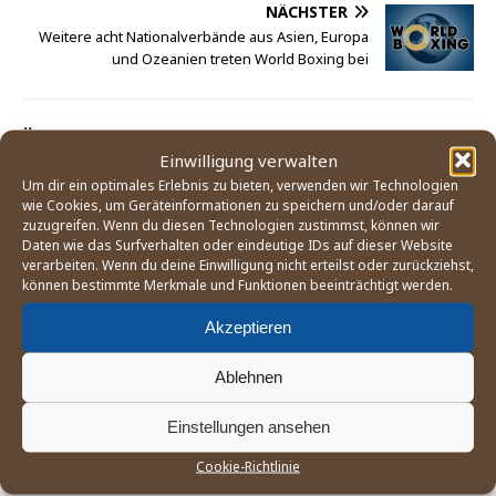
NÄCHSTER
Weitere acht Nationalverbände aus Asien, Europa
und Ozeanien treten World Boxing bei
ÄHNLICHE ARTIKEL
Einwilligung verwalten
Um dir ein optimales Erlebnis zu bieten, verwenden wir Technologien
WM in Russland: Finalergebnisse, Platzierungen und
wie Cookies, um Geräteinformationen zu speichern und/oder darauf
Medaillenspiegel
zuzugreifen. Wenn du diesen Technologien zustimmst, können wir
24. September 2019
Daten wie das Surfverhalten oder eindeutige IDs auf dieser Website
verarbeiten. Wenn du deine Einwilligung nicht erteilst oder zurückziehst,
Ein Rück- und Ausblick auf drei boxsportliche
können bestimmte Merkmale und Funktionen beeinträchtigt werden.
Themen des auslaufenden und des nächsten
Jahres
Akzeptieren
22. Dezember 2023
Ablehnen
Boxabteilung nahm an Hamburger Kundgebung
gegen Deportationspläne teil
Einstellungen ansehen
19. Januar 2024
Cookie-Richtlinie