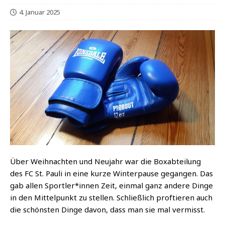
4. Januar 2025
Über Weih­nach­ten und Neu­jahr war die Box­ab­tei­lung
des FC St. Pau­li in eine kur­ze Win­ter­pau­se gegan­gen. Das
gab allen Sportler*innen Zeit, ein­mal ganz ande­re Din­ge
in den Mit­tel­punkt zu stel­len. Schließ­lich prof­tie­ren auch
die schöns­ten Din­ge davon, dass man sie mal vermisst.