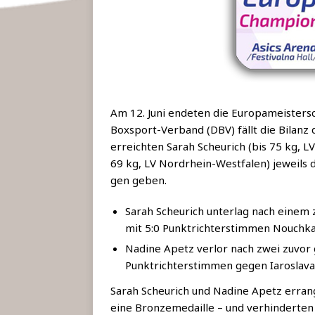
Am 12. Juni ende­ten die Euro­pa­meis­ter­sc
Box­sport-Ver­band (DBV) fällt die Bilanz d
erreich­ten Sarah Scheu­rich (bis 75 kg, 
69 kg, LV Nord­rhein-West­fa­len) jeweils d
gen geben.
Sarah Scheu­rich unter­lag nach einem z
mit 5:0 Punkt­rich­ter­stim­men Nouch­ka 
Nadi­ne Apetz ver­lor nach zwei zuvor 
Punkt­rich­ter­stim­men gegen Iaros­la­va
Sarah Scheu­rich und Nadi­ne Apetz erran­g
eine Bron­ze­me­dail­le – und ver­hin­der­t