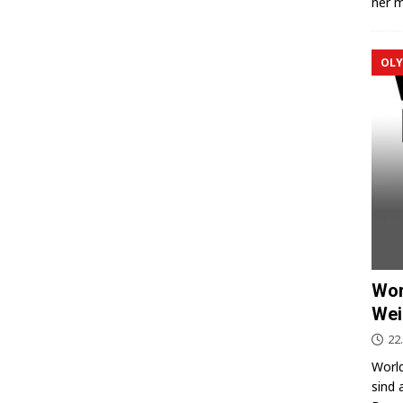
ner m
OLY
Wor
Wei
22
World
sind 