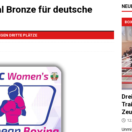
NEU
l Bronze für deutsche
BOX
GEN DRITTE PLÄTZE
Dre
Tra
Zeu
12.
Unmit