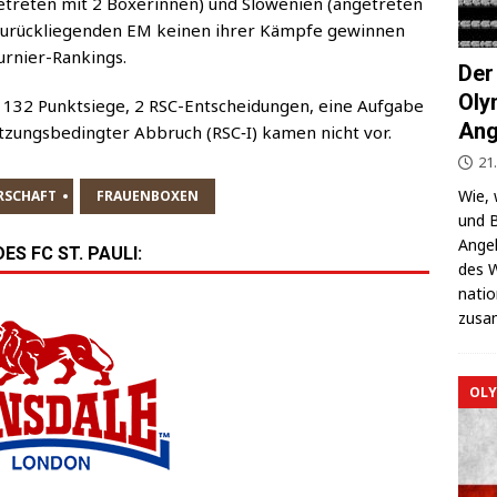
­tre­ten mit 2 Boxe­rin­nen) und Slo­we­ni­en (ange­tre­ten
urück­lie­gen­den EM kei­nen ihrer Kämp­fe gewin­nen
Turnier-Rankings.
Der
Oly
32 Punkt­sie­ge, 2 RSC-Ent­schei­dun­gen, eine Auf­ga­be
Ang
­zungs­be­ding­ter Abbruch (RSC‑I) kamen nicht vor.
21
Wie, 
RSCHAFT
FRAUENBOXEN
und B
Ange­l
S FC ST. PAULI:
des W
na­ti
zusa
OLY