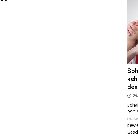
Soh
keh
den
29
Sohai
RSC-S
makel
bewie
Gesch