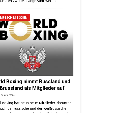
uss­ten zwei Mal ange­zählt werden.
MPISCHES BOXEN
ld Boxing nimmt Russland und
ßrussland als Mitglieder auf
. März 2026
 Boxing hat neun neue Mit­glie­der, dar­un­ter
auch der rus­si­sche und der weiß­rus­si­sche