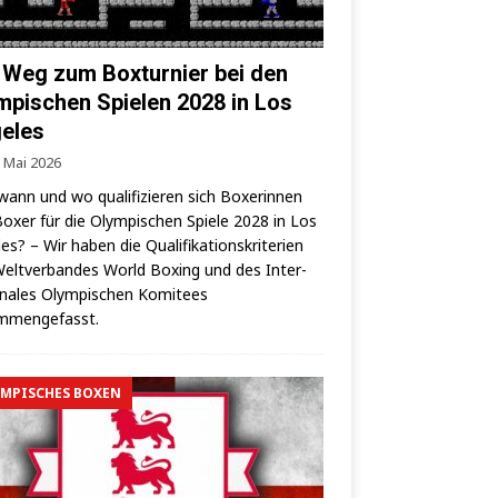
 Weg zum Boxturnier bei den
mpischen Spielen 2028 in Los
eles
. Mai 2026
wann und wo qua­li­fi­zie­ren sich Boxe­rin­nen
oxer für die Olym­pi­schen Spie­le 2028 in Los
es? – Wir haben die Qua­li­fi­ka­ti­ons­kri­te­ri­en
elt­ver­ban­des World Boxing und des Inter­
o­na­les Olym­pi­schen Komi­tees
mmengefasst.
MPISCHES BOXEN