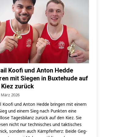
ail Koofi und Anton Hedde
ren mit Siegen in Buxtehude auf
 Kiez zurück
. März 2026
l Koo­fi und Anton Hed­de brin­gen mit einem
ieg und einem Sieg nach Punk­ten eine
­lo­se Tages­bi­lanz zurück auf den Kiez. Sie
­sen nicht nur tech­ni­sches und tak­ti­sches
ick, son­dern auch Kämp­fer­herz: Bei­de Geg­