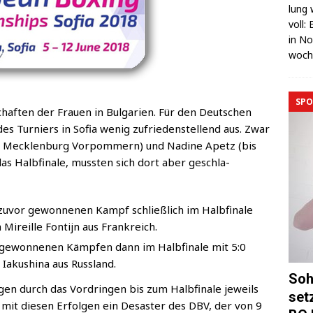
lung 
voll:
in No
wo­c
SPO
haf­ten der Frau­en in Bul­ga­ri­en. Für den Deut­schen
es Tur­niers in Sofia wenig zufrie­den­stel­lend aus. Zwar
LV Meck­len­burg Vor­pom­mern) und Nadi­ne Apetz (bis
as Halb­fi­na­le, muss­ten sich dort aber geschla­
uvor gewon­ne­nen Kampf schließ­lich im Halb­fi­na­le
Mireil­le Fon­ti­jn aus Frankreich.
gewon­ne­nen Kämp­fen dann im Halb­fi­na­le mit 5:0
 Iakus­hi­na aus Russland.
Soh
en durch das Vor­drin­gen bis zum Halb­fi­na­le jeweils
set
en mit die­sen Erfol­gen ein Desas­ter des DBV, der von 9