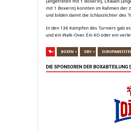
(ange­tre­ten mit 1 Boxe­rin), Litau­en (ange
mit 1 Boxe­rin) konn­ten im Rah­men der z
und bil­den damit die Schluss­lich­ter des 
In den 136 Kämp­fen des Tur­niers gab es 1
und ein Walk-Over. Ein KO oder ein ver­let
BOXEN
DBV
EUROPAMEISTE
DIE SPONSOREN DER BOXABTEILUNG DE