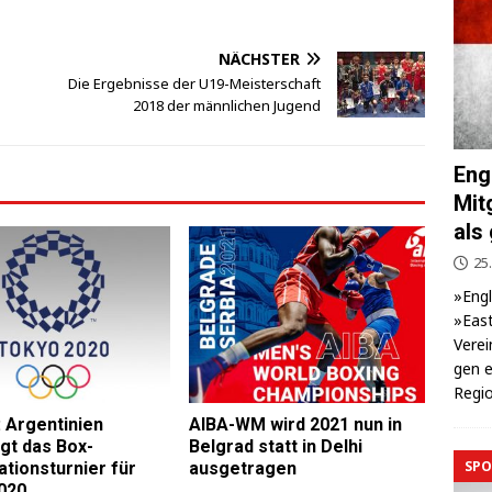
NÄCHSTER
Die Ergebnisse der U19-Meisterschaft
2018 der männlichen Jugend
Eng
Mit
als
25.
»Eng­
»East
Ver­ei
gen e
Regio
 Argentinien
AIBA-WM wird 2021 nun in
gt das Box-
Belgrad statt in Delhi
SPO
ationsturnier für
ausgetragen
020