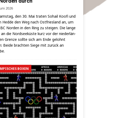
Norden durch
Juni 2026
ms­tag, den 30. Mai tra­ten Sohail Koo­fi und
 Hed­de den Weg nach Ost­fries­land an, um
BC Nor­den in den Ring zu stei­gen. Die lan­ge
 an die Nord­see­küs­te kurz vor der nie­der­län­
hen Gren­ze soll­te sich am Ende gelohnt
: Bei­de brach­ten Sie­ge mit zurück an
lbe.
MPISCHES BOXEN