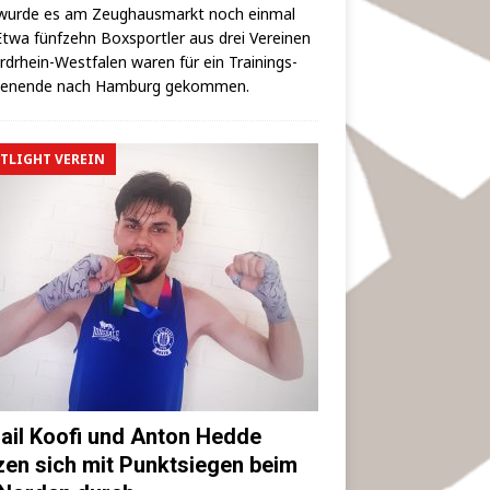
wur­de es am Zeug­haus­markt noch ein­mal
 Etwa fünf­zehn Box­sport­ler aus drei Ver­ei­nen
rd­rhein-West­fa­len waren für ein Trai­nings­
hen­en­de nach Ham­burg gekommen.
TLIGHT VEREIN
ail Koofi und Anton Hedde
zen sich mit Punktsiegen beim