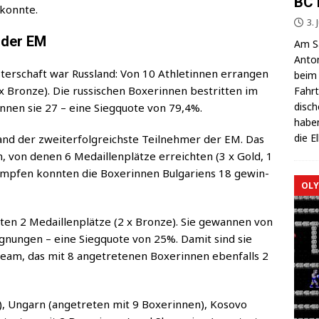
BC 
n konnte.
3. 
 der EM
Am Sa
Anton
s­ter­schaft war Russ­land: Von 10 Ath­le­tin­nen erran­gen
beim 
2 x Bron­ze). Die rus­si­schen Boxe­rin­nen bestrit­ten im
Fahrt
di­sc
nen sie 27 – eine Sieg­quo­te von 79,4%.
haben
die E
land der zweit­erfolg­reichs­te Teil­neh­mer der EM. Das
n, von denen 6 Medail­len­plät­ze erreich­ten (3 x Gold, 1
mp­fen konn­ten die Boxe­rin­nen Bul­ga­ri­ens 18 gewin­
OLY
ten 2 Medail­len­plät­ze (2 x Bron­ze). Sie gewan­nen von
­nun­gen – eine Sieg­quo­te von 25%. Damit sind sie
eam, das mit 8 ange­tre­te­nen Boxe­rin­nen eben­falls 2
), Ungarn (ange­tre­ten mit 9 Boxe­rin­nen), Koso­vo