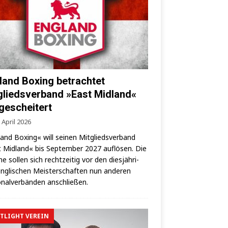
land Boxing betrachtet
gliedsverband »East Midland«
 gescheitert
 April 2026
land Boxing« will sei­nen Mit­glieds­ver­band
 Mid­land« bis Sep­tem­ber 2027 auf­lö­sen. Die
­ne sol­len sich recht­zei­tig vor den dies­jäh­ri­
ng­li­schen Meis­ter­schaf­ten nun ande­ren
­nal­ver­bän­den anschließen.
TLIGHT VEREIN