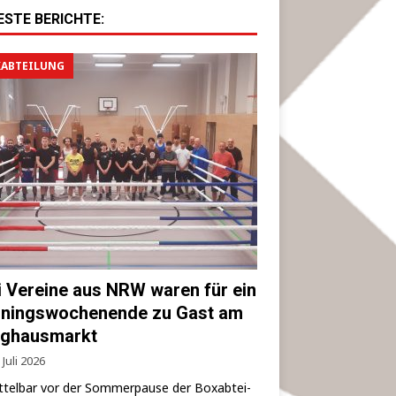
ESTE BERICHTE:
ABTEILUNG
i Vereine aus NRW waren für ein
iningswochenende zu Gast am
ghausmarkt
 Juli 2026
­tel­bar vor der Som­mer­pau­se der Box­ab­tei­