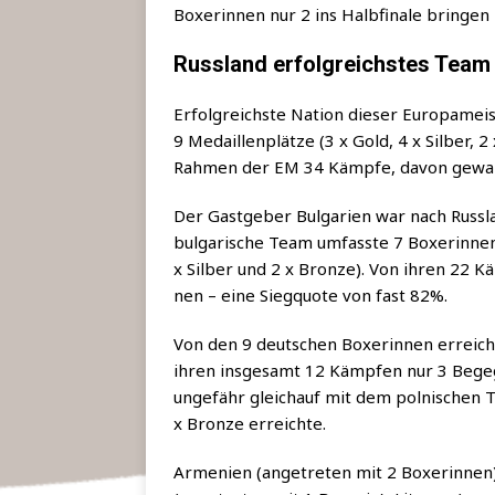
Boxe­rin­nen nur 2 ins Halb­fi­na­le brin­ge
Russland erfolgreichstes Team
Erfolg­reichs­te Nati­on die­ser Euro­pa­mei
9 Medail­len­plät­ze (3 x Gold, 4 x Sil­ber, 
Rah­men der EM 34 Kämp­fe, davon gewan­
Der Gast­ge­ber Bul­ga­ri­en war nach Russ­
bul­ga­ri­sche Team umfass­te 7 Boxe­rin­ne
x Sil­ber und 2 x Bron­ze). Von ihren 22 Kä
nen – eine Sieg­quo­te von fast 82%.
Von den 9 deut­schen Boxe­rin­nen erreich­
ihren ins­ge­samt 12 Kämp­fen nur 3 Begeg
unge­fähr gleich­auf mit dem pol­ni­schen T
x Bron­ze erreichte.
Arme­ni­en (ange­tre­ten mit 2 Boxe­rin­nen