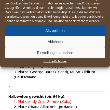
wie Cookies, um Geräteinformationen zu speichern und/oder darauf
zuzugreifen. Wenn du diesen Technologien zustimmst, können wir
Daten wie das Surfverhalten oder eindeutige IDs auf dieser Website
Ban­tam­ge­wicht (bis 56 kg):
verarbeiten. Wenn du deine Einwilligung nicht erteilst oder zurückziehst,
können bestimmte Merkmale und Funktionen beeinträchtigt werden.
1. Platz: Huss­a­mud­din Moham­med (Indi­en)
2. Platz: Madan Lal (Indi­en)
Akzeptieren
3. Plät­ze: Hamsat Shada­lov (Deutsch­land), Vasi­lii Vet­
kin (Russ­land)
Ablehnen
Einstellungen ansehen
Leicht­ge­wicht (bis 60 kg):
1. Platz: Laza­ro Jor­ge Alva­rez Estra­da (Kuba)
Cookie-Richtlinie
2. Platz: Keyshawn Davis (USA)
3. Plät­ze: Geor­ge Bates (Irland), Murat Yil­di­rim
(Deutsch­land)
Halb­wel­ter­ge­wicht (bis 64 kg):
1. Platz: Andy Cruz Gomez (Kuba)
2. Platz: Oba­da Alkas­beh (Jor­da­ni­en)