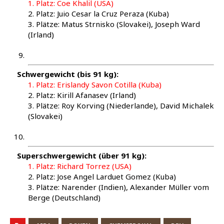
1. Platz: Coe Kha­lil (USA)
2. Platz: Juio Cesar la Cruz Peraza (Kuba)
3. Plät­ze: Matus Strnis­ko (Slo­va­kei), Joseph Ward
(Irland)
Schwer­ge­wicht (bis 91 kg):
1. Platz: Eris­lan­dy Savon Cot­il­la (Kuba)
2. Platz: Kirill Afa­nasev (Irland)
3. Plät­ze: Roy Kor­ving (Nie­der­lan­de), David Mich­alek
(Slo­va­kei)
Super­schwer­ge­wicht (über 91 kg):
1. Platz: Richard Tor­rez (USA)
2. Platz: Jose Angel Lar­duet Gomez (Kuba)
3. Plät­ze: Naren­der (Indi­en), Alex­an­der Mül­ler vom
Ber­ge (Deutsch­land)