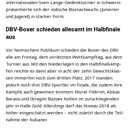
inter­na­tio­na­len Sven-Lan­ge-Gedenk­tur­nier in Schwe­rin
prä­sen­tier­te sich der indi­sche Box­nach­wuchs (Junio­ren
und Jugend) in star­ker Form.
DBV-Boxer schieden allesamt im Halbfinale
aus
Vor hei­mi­schem Publi­kum schie­den die Boxer des DBV
alle am Frei­tag, dem vor­letz­ten Wett­kampf­tag, aus dem
Tur­nier aus. Mit den Nie­der­la­gen in den Halb­fi­nal­kämp­
fen reich­te es dann aber in acht der zehn Gewichts­klas­
sen immer­hin noch zum drit­ten Platz. 2017 stan­den
jedoch noch drei DBV-Sport­ler im Fina­le, die zudem ihre
Kämp­fe auch gewin­nen konn­ten: Murat Yil­di­rim, Abbas
Baraou und Ibrag­im Bazuev hol­ten im zurück­lie­gen­den
Jahr in Hal­le Gold. Aller­dings darf das Niveau 2018 als
höher ein­ge­schätzt wer­den – nicht zuletzt durch die Teil­
nah­me der Kubaner.