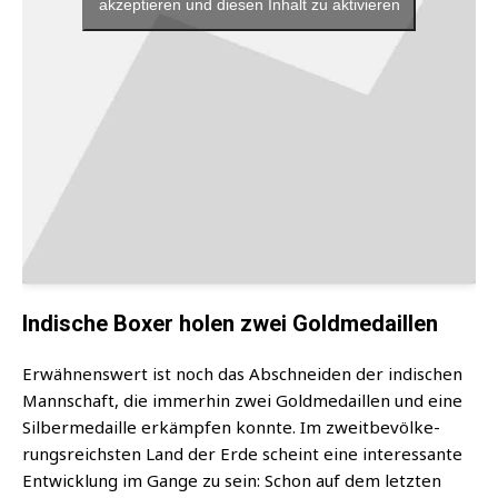
akzeptieren und diesen Inhalt zu aktivieren
Indische Boxer holen zwei Goldmedaillen
Erwäh­nens­wert ist noch das Abschnei­den der indi­schen
Mann­schaft, die immer­hin zwei Gold­me­dail­len und eine
Sil­ber­me­dail­le erkämp­fen konn­te. Im zweit­be­völ­ke­
rungs­reichs­ten Land der Erde scheint eine inter­es­san­te
Ent­wick­lung im Gan­ge zu sein: Schon auf dem letz­ten