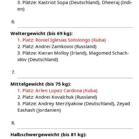
3. Plät­ze: Kas­tri­ot Sopa (Deutsch­land), Dhee­raj (Indi­
en)
Wel­ter­ge­wicht (bis 69 kg):
1. Platz: Roniel Igle­si­as Soto­lon­go (Kuba)
2. Platz: And­rei Zam­ko­voi (Russ­land)
3. Plät­ze: Kier­an Mol­loy (Irland), Mago­med Schach­
idov (Deutsch­land)
Mit­tel­ge­wicht (bis 75 kg):
1. Platz: Arlen Lopez Car­do­na (Kuba)
2. Platz: And­rei Kovalch­uk (Russ­land)
3. Plät­ze: Andrey Merz­l­ya­kow (Deutsch­land), Zeyad
Eas­hash (Jor­da­ni­en)
Halb­schwer­ge­weicht (bis 81 kg):