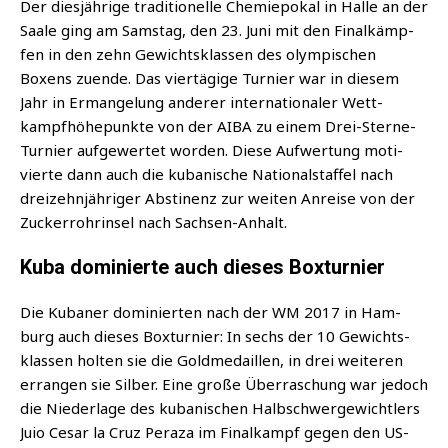
Der dies­jäh­ri­ge tra­di­tio­nel­le Che­mie­po­kal in Hal­le an der
Saa­le ging am Sams­tag, den 23. Juni mit den Final­kämp­
fen in den zehn Gewichts­klas­sen des olym­pi­schen
Boxens zuen­de. Das vier­tä­gi­ge Tur­nier war in die­sem
Jahr in Erman­ge­lung ande­rer inter­na­tio­na­ler Wett­
kampf­hö­he­punk­te von der AIBA zu einem Drei-Ster­ne-
Tur­nier auf­ge­wer­tet wor­den. Die­se Auf­wer­tung moti­
vier­te dann auch die kuba­ni­sche Natio­nal­staf­fel nach
drei­zehn­jäh­ri­ger Abs­ti­nenz zur wei­ten Anrei­se von der
Zucker­rohr­in­sel nach Sachsen-Anhalt.
Kuba dominierte auch dieses Boxturnier
Die Kuba­ner domi­nier­ten nach der WM 2017 in Ham­
burg auch die­ses Box­tur­nier: In sechs der 10 Gewichts­
klas­sen hol­ten sie die Gold­me­dail­len, in drei wei­te­ren
erran­gen sie Sil­ber. Eine gro­ße Über­ra­schung war jedoch
die Nie­der­la­ge des kuba­ni­schen Halb­schwer­ge­wicht­lers
Juio Cesar la Cruz Peraza im Final­kampf gegen den US-