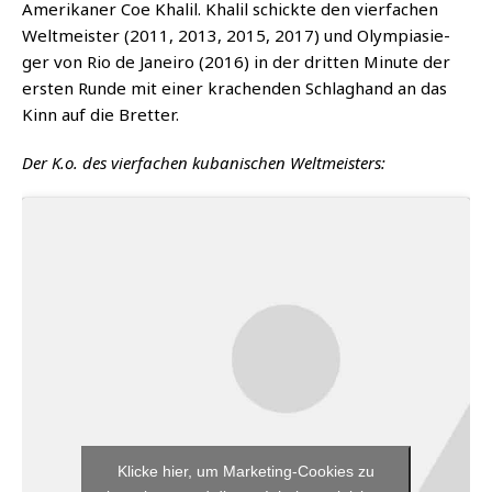
Ame­ri­ka­ner Coe Kha­lil. Kha­lil schick­te den vier­fa­chen
Welt­meis­ter (2011, 2013, 2015, 2017) und Olym­pia­sie­
ger von Rio de Janei­ro (2016) in der drit­ten Minu­te der
ers­ten Run­de mit einer kra­chen­den Schlag­hand an das
Kinn auf die Bretter.
Der K.o. des vier­fa­chen kuba­ni­schen Weltmeisters:
Klicke hier, um Marketing-Cookies zu