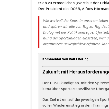
trieb zu ermög­li­chen (Wort­laut der Erkl
Der Prä­si­dent des DOSB, Alfons Hörman
Wie wert­voll der Sport in unse­rem Leben 
und spü­ren wir alle von Tag zu Tag deut­l
Dia­log mit der Poli­tik kon­se­quent fort­se
nung der Sport­an­la­gen ein­set­zen, weil
orga­ni­sier­te Beweg­lich­keit erfah­ren kan
Kommentar von Ralf Elfering
Zukunft mit Herausforderung
Der DOSB kün­digt an, mit den Spit­zen­
ken« über sport­art­spe­zi­fi­sche Über­
Das Ziel ist ein auf die jewei­li­gen Sport
vol­ler Wie­der­ein­stieg in den Trai­nin