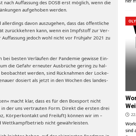
ner m
g ist nach Auf­fas­sung des DOSB erst mög­lich, wenn die
hrän­kun­gen auf­ge­ho­ben werden.
OLY
l aller­dings davon aus­zu­ge­hen, dass das öffent­li­che
­tät zurück­keh­ren kann, wenn ein Impf­stoff zur Ver­
er Auf­fas­sung jedoch wohl nicht vor Früh­jahr 2021 zu
h bei bes­ten Ver­läu­fen der Pan­de­mie gewis­se Ein­
 um die Gefahr erneu­ter Aus­brü­che gering zu hal­
ch beob­ach­tet wer­den, sind Rück­nah­men der Locke­
 genau­er dosiert als jetzt in den Wochen des lan­des­
Wor
­ken« macht klar, dass es für den Box­sport nicht
Wei
 in der uns ver­trau­ten Form. Direkt die ers­ten drei
22
z, Kör­per­kon­takt und Frei­luft) kön­nen wir im –
d Wett­kampf­be­trieb nicht gewährleisten.
World
sind 
ich leich­ter haben, auf der skiz­zier­ten Road­map in