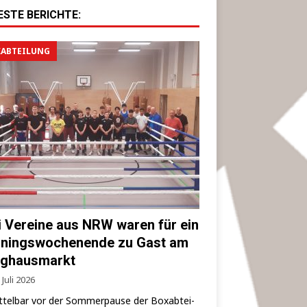
ESTE BERICHTE:
ABTEILUNG
i Vereine aus NRW waren für ein
iningswochenende zu Gast am
ghausmarkt
 Juli 2026
­tel­bar vor der Som­mer­pau­se der Box­ab­tei­