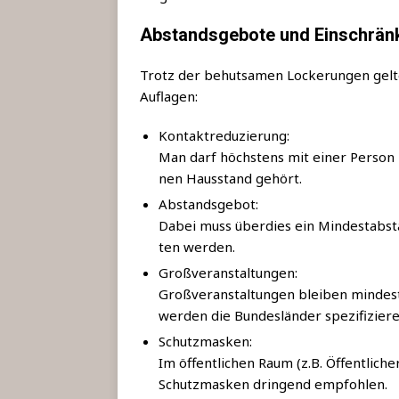
Abstandsgebote und Einschränk
Trotz der behut­sa­men Locke­run­gen gel­t
Auflagen:
Kon­takt­re­du­zie­rung:
Man darf höchs­tens mit einer Per­son
nen Haus­stand gehört.
Abstands­ge­bot:
Dabei muss über­dies ein Min­dest­ab­s
ten werden.
Groß­ver­an­stal­tun­gen:
Groß­ver­an­stal­tun­gen blei­ben min­de
wer­den die Bun­des­län­der spezifiziere
Schutz­mas­ken:
Im öffent­li­chen Raum (z.B. Öffent­li­ch
Schutz­mas­ken drin­gend empfohlen.