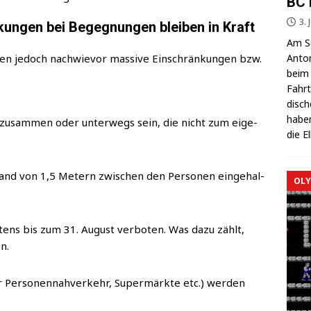
BC 
3. 
ungen bei Begegnungen bleiben in Kraft
Am Sa
Anton
en jedoch nach­wie­vor mas­si­ve Ein­schrän­kun­gen bzw.
beim 
Fahrt
di­sc
haben
 zusam­men oder unter­wegs sein, die nicht zum eige­
die E
tand von 1,5 Metern zwi­schen den Per­so­nen ein­ge­hal­
OLY
s­tens bis zum 31. August ver­bo­ten. Was dazu zählt,
n.
er Per­so­nen­nah­ver­kehr, Super­märk­te etc.) wer­den