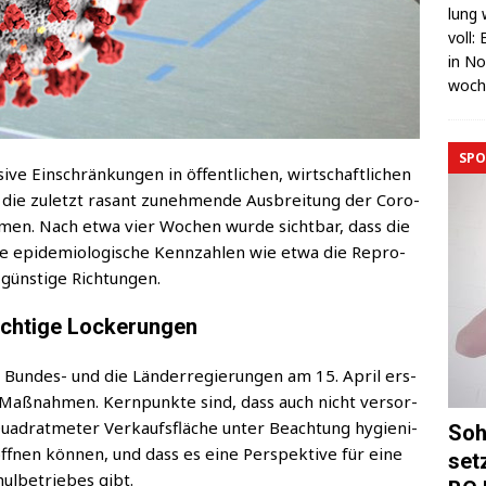
lung 
voll:
in No
wo­c
SPO
e Ein­schrän­kun­gen in öffent­li­chen, wirt­schaft­li­chen
 die zuletzt rasant zuneh­men­de Aus­brei­tung der Coro­
m­men. Nach etwa vier Wochen wur­de sicht­bar, dass die
e epi­de­mio­lo­gi­sche Kenn­zah­len wie etwa die Repro­
n güns­ti­ge Richtungen.
ichtige Lockerungen
Bun­des- und die Län­der­re­gie­run­gen am 15. April ers­
en Maß­nah­men. Kern­punk­te sind, dass auch nicht ver­sor­
a­drat­me­ter Ver­kaufs­flä­che unter Beach­tung hygie­ni­
Soh
f­nen kön­nen, und dass es eine Per­spek­ti­ve für eine
set
ul­be­trie­bes gibt.