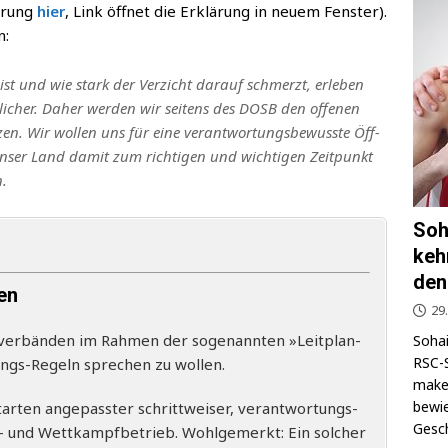
ä­rung
hier
, Link öff­net die Erklä­rung in neu­em Fens­ter).
n:
ist und wie stark der Ver­zicht dar­auf schmerzt, erle­ben
i­cher. Daher wer­den wir sei­tens des DOSB den offe­nen
t­zen. Wir wol­len uns für eine ver­ant­wor­tungs­be­wuss­te Öff­
 unser Land damit zum rich­ti­gen und wich­ti­gen Zeit­punkt
n.
Soh
keh
den
en
29
ver­bän­den im Rah­men der soge­nann­ten »Leit­plan­
Sohai
RSC-S
gangs-Regeln spre­chen zu wollen.
makel
bewie
­ar­ten ange­pass­ter schritt­wei­ser, ver­ant­wor­tungs­
Gesch
gs- und Wett­kampf­be­trieb. Wohl­ge­merkt: Ein sol­cher