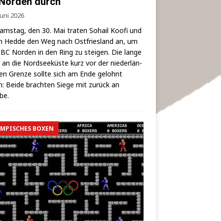
Norden durch
Juni 2026
ms­tag, den 30. Mai tra­ten Sohail Koo­fi und
 Hed­de den Weg nach Ost­fries­land an, um
BC Nor­den in den Ring zu stei­gen. Die lan­ge
 an die Nord­see­küs­te kurz vor der nie­der­län­
hen Gren­ze soll­te sich am Ende gelohnt
: Bei­de brach­ten Sie­ge mit zurück an
lbe.
MPISCHES BOXEN