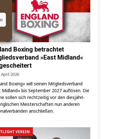
en
land Boxing betrachtet
gliedsverband »East Midland«
 gescheitert
 April 2026
land Boxing« will sei­nen Mit­glieds­ver­band
 Mid­land« bis Sep­tem­ber 2027 auf­lö­sen. Die
­ne sol­len sich recht­zei­tig vor den dies­jäh­ri­
ng­li­schen Meis­ter­schaf­ten nun ande­ren
­nal­ver­bän­den anschließen.
TLIGHT VEREIN