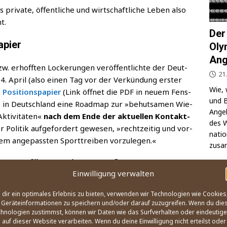
 pri­va­te, öffent­li­che und wirt­schaft­li­che Leben also
t.
Der
apier
Oly
Ang
 erhoff­ten Locke­run­gen ver­öf­fent­lich­te der Deut­
21
. April (also einen Tag vor der Ver­kün­dung ers­ter
Wie, 
n
Posi­ti­ons­pa­pier
(Link öff­net die PDF in neu­em Fens­
und B
s in Deutsch­land eine Road­map zur »behut­sa­men Wie­
Ange­l
kti­vi­tä­ten«
nach dem Ende der aktu­el­len Kon­takt­
des W
r Poli­tik auf­ge­for­dert gewe­sen, »recht­zei­tig und vor­
na­ti
inem ange­pass­ten Sport­trei­ben vorzulegen.«
zusa
ungen für gemeinsamen Sport
Einwilligung verwalten
OLY
 10 soge­nann­te »Leit­plan­ken« for­mu­liert, die aus
dir ein optimales Erlebnis zu bieten, verwenden wir Technologien wie Cookies
ück zum Ver­eins­sport vor­ge­ben könnten:
Geräteinformationen zu speichern und/oder darauf zuzugreifen. Wenn du die
hnologien zustimmst, können wir Daten wie das Surfverhalten oder eindeutige
 auf dieser Website verarbeiten. Wenn du deine Einwilligung nicht erteilst oder