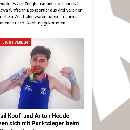
wur­de es am Zeug­haus­markt noch ein­mal
 Etwa fünf­zehn Box­sport­ler aus drei Ver­ei­nen
rd­rhein-West­fa­len waren für ein Trai­nings­
hen­en­de nach Ham­burg gekommen.
TLIGHT VEREIN
ail Koofi und Anton Hedde
zen sich mit Punktsiegen beim