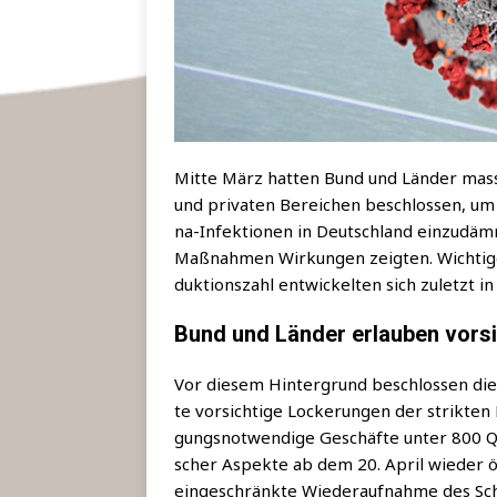
Mit­te März hat­ten Bund und Län­der mas­si­v
und pri­va­ten Berei­chen beschlos­sen, um
na-Infek­tio­nen in Deutsch­land ein­zu­dä
Maß­nah­men Wir­kun­gen zeig­ten. Wich­ti­g
duk­ti­ons­zahl ent­wi­ckel­ten sich zuletzt i
Bund und Länder erlauben vors
Vor die­sem Hin­ter­grund beschlos­sen die 
te vor­sich­ti­ge Locke­run­gen der strik­t
gungs­not­wen­di­ge Geschäf­te unter 800 Qu
scher Aspek­te ab dem 20. April wie­der öf
ein­ge­schränk­te Wie­der­auf­nah­me des Sch