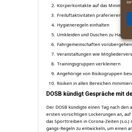
zur
Kör­per­kon­tak­te auf das Mini­mum 
Frei­luft­ak­ti­vi­tä­ten präferieren
Hygie­ne­re­geln einhalten
Umklei­den und Duschen zu Hause
Fahr­ge­mein­schaf­ten vor­über­ge­h
Ver­an­stal­tun­gen wie Mit­glie­der­v
Trai­nings­grup­pen verkleinern
Ange­hö­ri­ge von Risi­ko­grup­pen be
Risi­ken in allen Berei­chen minimie
DOSB kündigt Gespräche mit d
Der DOSB kün­dig­te einen Tag nach den a
ers­ten vor­sich­ti­gen Locke­run­gen an, au
das Sport­trei­ben in Coro­na-Zei­ten (s.o.) 
gangs-Regeln zu ent­wi­ckeln, um einen an d