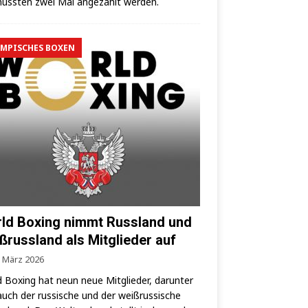
uss­ten zwei Mal ange­zählt werden.
MPISCHES BOXEN
ld Boxing nimmt Russland und
ßrussland als Mitglieder auf
. März 2026
 Boxing hat neun neue Mit­glie­der, dar­un­ter
auch der rus­si­sche und der weiß­rus­si­sche