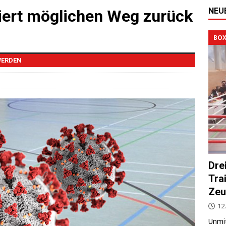
NEU
iert möglichen Weg zurück
BOX
WERDEN
Dre
Tra
Zeu
12.
Unmit