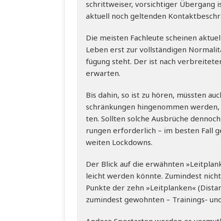
schritt­wei­ser, vor­sich­ti­ger Über­gan
aktu­ell noch gel­ten­den Kon­takt­be­sc
Die meis­ten Fach­leu­te schei­nen aktu­el
Leben erst zur voll­stän­di­gen Nor­ma­li
fü­gung steht. Der ist nach ver­brei­te­t
erwarten.
Bis dahin, so ist zu hören, müss­ten auc
schrän­kun­gen hin­ge­nom­men wer­den,
ten. Soll­ten sol­che Aus­brü­che den­no
run­gen erfor­der­lich – im bes­ten Fall
wei­ten Lockdowns.
Der Blick auf die erwähn­ten »Leit­plan
leicht wer­den könn­te. Zumin­dest nicht
Punk­te der zehn »Leit­plan­ken« (Distan
zumin­dest gewohn­ten – Trai­nings- un
Ande­re Sport­ar­ten wer­den es ver­mut­l