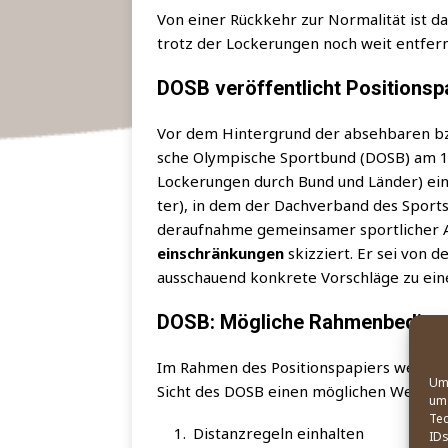
Von einer Rück­kehr zur Nor­ma­li­tät ist das
trotz der Locke­run­gen noch weit entfern
DOSB veröffentlicht Positionsp
Vor dem Hin­ter­grund der abseh­ba­ren bzw.
sche Olym­pi­sche Sport­bund (DOSB) am 14
Locke­run­gen durch Bund und Län­der) ei
ter), in dem der Dach­ver­band des Sport
der­auf­nah­me gemein­sa­mer sport­li­cher A
ein­schrän­kun­gen
skiz­ziert. Er sei von de
aus­schau­end kon­kre­te Vor­schlä­ge zu e
DOSB: Mögliche Rahmenbeding
Im Rah­men des Posi­ti­ons­pa­piers wer­den
Um 
Sicht des DOSB einen mög­li­chen Weg zur
um 
Tec
Distanz­re­geln einhalten
IDs