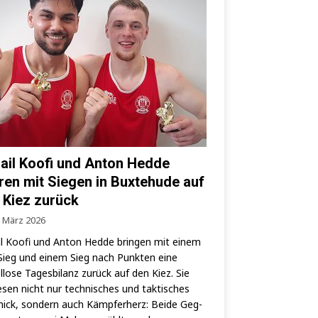
ail Koofi und Anton Hedde
ren mit Siegen in Buxtehude auf
 Kiez zurück
. März 2026
l Koo­fi und Anton Hed­de brin­gen mit einem
ieg und einem Sieg nach Punk­ten eine
­lo­se Tages­bi­lanz zurück auf den Kiez. Sie
­sen nicht nur tech­ni­sches und tak­ti­sches
ick, son­dern auch Kämp­fer­herz: Bei­de Geg­