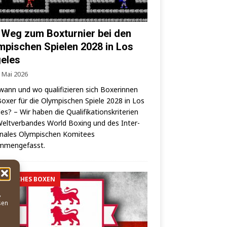
 Weg zum Boxturnier bei den
mpischen Spielen 2028 in Los
eles
. Mai 2026
wann und wo qua­li­fi­zie­ren sich Boxe­rin­nen
oxer für die Olym­pi­schen Spie­le 2028 in Los
es? – Wir haben die Qua­li­fi­ka­ti­ons­kri­te­ri­en
elt­ver­ban­des World Boxing und des Inter­
o­na­les Olym­pi­schen Komi­tees
mmengefasst.
MPISCHES BOXEN
,
sen