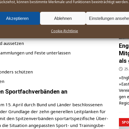
ückziehst, können bestimmte Merkmale und Funktionen beeinträchtigt werden.
reduzieren
Akzeptieren
Ablehnen
Einstellungen anseh
Cookie-Richtlinie
end aussetzen
Eng
Mit
er­samm­lun­gen und Fes­te unterlassen
als
25.
son­ders schützen
»Eng­
ren
»East
Ver­ei
en Sportfachverbänden an
gen e
Regio
m 15. April durch Bund und Län­der beschlos­se­nen
f der Grund­la­ge der zehn gene­rel­len Leit­plan­ken für
mit den Spit­zen­ver­bän­den sport­art­spe­zi­fi­sche Über­
SPO
ie Situa­ti­on ange­pass­ten Sport- und Trai­nings­be­