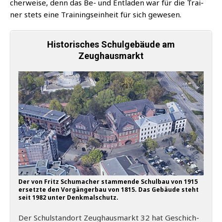
cher­wei­se, denn das Be- und Ent­la­den war für die Trai­
ner stets eine Trai­nings­ein­heit für sich gewesen.
Historisches Schulgebäude am
Zeughausmarkt
Der von Fritz Schu­ma­cher stam­men­de Schul­bau von 1915
ersetz­te den Vor­gän­ger­bau von 1815. Das Gebäu­de steht
seit 1982 unter Denkmalschutz.
Der Schul­stand­ort Zeug­haus­markt 32 hat Geschich­