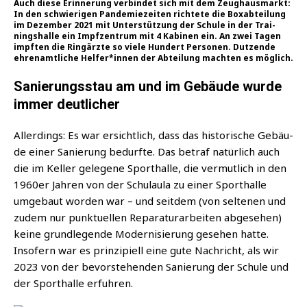
Auch die­se Erin­ne­rung ver­bin­det sich mit dem Zeug­haus­markt:
In den schwie­ri­gen Pan­de­mie­zei­ten rich­te­te die Box­ab­tei­lung
im Dezem­ber 2021 mit Unter­stüt­zung der Schu­le in der Trai­
nings­hal­le ein Impf­zen­trum mit 4 Kabi­nen ein. An zwei Tagen
impf­ten die Ring­ärz­te so vie­le Hun­dert Per­so­nen. Dut­zen­de
ehren­amt­li­che Helfer*innen der Abtei­lung mach­ten es möglich.
Sanierungsstau am und im Gebäude wurde
immer deutlicher
Aller­dings: Es war ersicht­lich, dass das his­to­ri­sche Gebäu­
de einer Sanie­rung bedurf­te. Das betraf natür­lich auch
die im Kel­ler gele­ge­ne Sport­hal­le, die ver­mut­lich in den
1960er Jah­ren von der Schul­au­la zu einer Sport­hal­le
umge­baut wor­den war – und seit­dem (von sel­te­nen und
zudem nur punk­tu­el­len Repa­ra­tur­ar­bei­ten abge­se­hen)
kei­ne grund­le­gen­de Moder­ni­sie­rung gese­hen hat­te.
Inso­fern war es prin­zi­pi­ell eine gute Nach­richt, als wir
2023 von der bevor­ste­hen­den Sanie­rung der Schu­le und
der Sport­hal­le erfuhren.