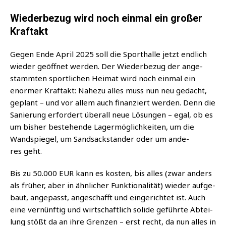
Wiederbezug wird noch einmal ein großer
Kraftakt
Gegen Ende April 2025 soll die Sport­hal­le jetzt end­lich
wie­der geöff­net wer­den.
Der Wie­der­be­zug der ange­
stamm­ten sport­li­chen Hei­mat wird noch ein­mal ein
enor­mer Kraft­akt: Nahe­zu alles muss nun neu gedacht,
geplant – und vor allem auch finan­ziert wer­den. Denn die
Sanie­rung erfor­dert über­all neue Lösun­gen – egal, ob es
um bis­her bestehen­de Lager­mög­lich­kei­ten, um die
Wand­spie­gel, um Sand­sack­stän­der oder um ande­
res geht.
Bis zu 50.000 EUR kann es kos­ten, bis alles (zwar anders
als frü­her, aber in ähn­li­cher Funk­tio­na­li­tät) wie­der auf­ge­
baut, ange­passt, ange­schafft und ein­ge­rich­tet ist. Auch
eine ver­nünf­tig und wirt­schaft­lich soli­de geführ­te Abtei­
lung stößt da an ihre Gren­zen – erst recht, da nun alles in