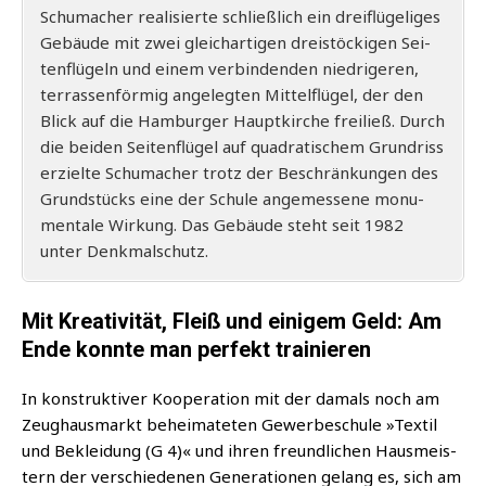
Schu­ma­cher rea­li­sier­te schließ­lich ein drei­flü­ge­li­ges
Gebäu­de mit zwei gleich­ar­ti­gen drei­stö­cki­gen Sei­
ten­flü­geln und einem ver­bin­den­den nied­ri­ge­ren,
ter­ras­sen­för­mig ange­leg­ten Mit­tel­flü­gel, der den
Blick auf die Ham­bur­ger Haupt­kir­che frei­ließ. Durch
die bei­den Sei­ten­flü­gel auf qua­dra­ti­schem Grund­riss
erziel­te Schu­ma­cher trotz der Beschrän­kun­gen des
Grund­stücks eine der Schu­le ange­mes­se­ne monu­
men­ta­le Wir­kung. Das Gebäu­de steht seit 1982
unter Denkmalschutz.
Mit Kreativität, Fleiß und einigem Geld: Am
Ende konnte man perfekt trainieren
In kon­struk­ti­ver Koope­ra­ti­on mit der damals noch am
Zeug­haus­markt behei­ma­te­ten Gewer­be­schu­le »Tex­til
und Beklei­dung (G 4)« und ihren freund­li­chen Haus­meis­
tern der ver­schie­de­nen Gene­ra­tio­nen gelang es, sich am