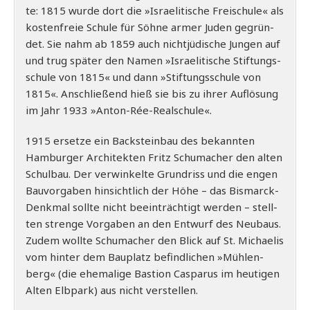
te: 1815 wur­de dort die »Israe­li­ti­sche Frei­schu­le« als
kos­ten­freie Schu­le für Söh­ne armer Juden gegrün­
det. Sie nahm ab 1859 auch nicht­jü­di­sche Jun­gen auf
und trug spä­ter den Namen »Israe­li­ti­sche Stif­tungs­
schu­le von 1815« und dann »Stif­tungs­schu­le von
1815«. Anschlie­ßend hieß sie bis zu ihrer Auf­lö­sung
im Jahr 1933 »Anton-Rée-Real­schu­le«.
1915 erset­ze ein Back­stein­bau des bekann­ten
Ham­bur­ger Archi­tek­ten Fritz Schu­ma­cher den alten
Schul­bau. Der ver­win­kel­te Grund­riss und die engen
Bau­vor­ga­ben hin­sicht­lich der Höhe – das Bis­marck-
Denk­mal soll­te nicht beein­träch­tigt wer­den – stell­
ten stren­ge Vor­ga­ben an den Ent­wurf des Neu­baus.
Zudem woll­te Schu­ma­cher den Blick auf St. Michae­lis
vom hin­ter dem Bau­platz befind­li­chen »Müh­len­
berg« (die ehe­ma­li­ge Bas­ti­on Caspa­rus im heu­ti­gen
Alten Elb­park) aus nicht verstellen.