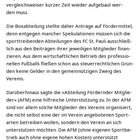
ver­gleichs­wei­ser kur­zer Zeit wie­der auf­ge­baut wer­
den muss.
Die Box­ab­tei­lung stell­te daher Anträ­ge auf För­der­mit­tel,
denn ent­ge­gen man­cher Spe­ku­la­tio­nen müs­sen sich die
sport­trei­ben­den Abtei­lun­gen des FC St. Pau­li aus­schließ­
lich aus den Bei­trä­gen ihrer jewei­li­gen Mit­glie­der finan­
zie­ren. Aus dem wirt­schaft­li­chen Betrieb des pro­fes­sio­
nel­len Fuß­balls flie­ßen schon aus steu­er­recht­li­chen Grün­
den kei­ne Gel­der in den gemein­nüt­zi­gen Zweig des
Vereins.
Dar­über­hin­aus sag­te die »Abtei­lung För­dern­der Mit­glie­
der« (AFM) eine hilf­rei­che Unter­stüt­zung zu. In der AFM
sind vor allem sol­che Mit­glie­der des Ver­eins orga­ni­siert,
die nicht selbst eine der im Ver­ein ange­bo­te­nen Sport­
ar­ten betrei­ben wol­len, son­dern den Ver­ein an sich
unter­stüt­zen möch­ten. Die AFM (ohne eige­nen Sport­be­
trieb auch ohne eige­ne hohen Kos­ten) unter­stützt