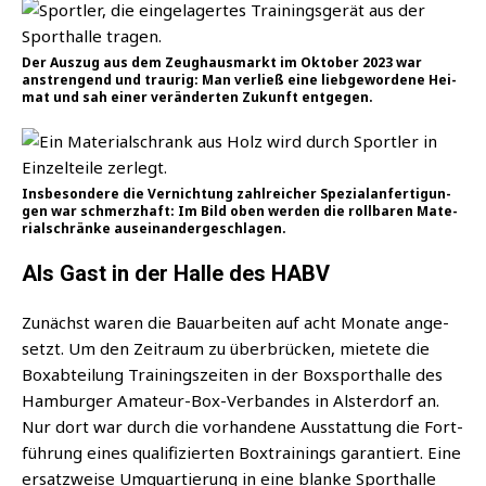
Der Aus­zug aus dem Zeug­haus­markt im Okto­ber 2023 war
anstren­gend und trau­rig: Man ver­ließ eine lieb­ge­wor­de­ne Hei­
mat und sah einer ver­än­der­ten Zukunft entgegen.
Ins­be­son­de­re die Ver­nich­tung zahl­rei­cher Spe­zi­al­an­fer­ti­gun­
gen war schmerz­haft: Im Bild oben wer­den die roll­ba­ren Mate­
ri­al­schrän­ke auseinandergeschlagen.
Als Gast in der Halle des HABV
Zunächst waren die Bau­ar­bei­ten auf acht Mona­te ange­
setzt. Um den Zeit­raum zu über­brü­cken, mie­te­te die
Box­ab­tei­lung Trai­nings­zei­ten in der Box­sport­hal­le des
Ham­bur­ger Ama­teur-Box-Ver­ban­des in Als­ter­dorf an.
Nur dort war durch die vor­han­de­ne Aus­stat­tung die Fort­
füh­rung eines qua­li­fi­zier­ten Box­trai­nings garan­tiert. Eine
ersatz­wei­se Umquar­tie­rung in eine blan­ke Sport­hal­le