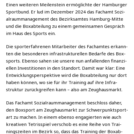
Einen wei­te­ren Mei­len­stein ermög­lich­te der Ham­bur­ger
Sport­bund. Er lud im Dezem­ber 2024 das Fach­amt Sozi­
al­raum­ma­nage­ment des Bezirks­am­tes Ham­burg-Mit­te
und die Box­ab­tei­lung zu einem gemein­sa­men Gespräch
im Haus des Sports ein.
Die spor­ter­fah­re­nen Mit­ar­bei­ter des Fach­am­tes erkann­
ten die beson­de­ren infra­struk­tu­rel­len Bedar­fe des Box­
sports. Eben­so sahen sie unse­re nun anfal­len­den finan­zi­
el­len Inves­ti­tio­nen in den Stand­ort. Damit war klar: Eine
Ent­wick­lungs­per­spek­ti­ve wird die Box­ab­tei­lung nur dort
haben kön­nen, wo sie für ihr Trai­ning auf ihre Infra­
struk­tur zurück­grei­fen kann – also am Zeughausmarkt.
Das Fach­amt Sozi­al­raum­ma­nage­ment beschloss daher,
den Box­sport am Zeug­haus­markt zur Schwer­punkt­s­port­
art zu machen.
In einem eben­so enga­gier­ten wie auch
krea­ti­ven Tet­risspiel ver­schob es eine Rei­he von Trai­
nings­zei­ten im Bezirk so, dass das Trai­ning der Box­ab­