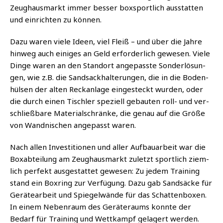
Zeug­haus­markt immer bes­ser box­sport­lich aus­stat­ten
und ein­rich­ten zu können.
Dazu waren vie­le Ideen, viel Fleiß – und über die Jah­re
hin­weg auch eini­ges an Geld erfor­der­lich gewe­sen. Vie­le
Din­ge waren an den Stand­ort ange­pass­te Son­der­lö­sun­
gen, wie z.B. die Sand­sack­hal­te­run­gen, die in die Boden­
hül­sen der alten Reck­an­la­ge ein­ge­steckt wur­den, oder
die durch einen Tisch­ler spe­zi­ell gebau­ten roll- und ver­
schließ­ba­re Mate­ri­al­schrän­ke, die genau auf die Grö­ße
von Wand­ni­schen ange­passt waren.
Nach allen Inves­ti­tio­nen und aller Auf­bau­ar­beit war die
Box­ab­tei­lung am Zeug­haus­markt zuletzt sport­lich ziem­
lich per­fekt aus­ge­stat­tet gewe­sen: Zu jedem Trai­ning
stand ein Box­ring zur Ver­fü­gung. Dazu gab Sand­sä­cke für
Gerä­te­ar­beit und Spie­gel­wän­de für das Schat­ten­bo­xen.
In einem Neben­raum des Gerä­te­raums konn­te der
Bedarf für Trai­ning und Wett­kampf gela­gert werden.