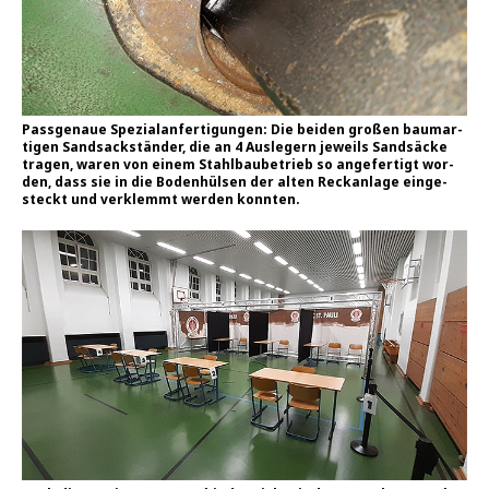
Pass­ge­naue Spe­zi­al­an­fer­ti­gun­gen: Die bei­den gro­ßen baum­ar­
ti­gen Sand­sack­stän­der, die an 4 Aus­le­gern jeweils Sand­sä­cke
tra­gen, waren von einem Stahl­bau­be­trieb so ange­fer­tigt wor­
den, dass sie in die Boden­hül­sen der alten Reck­an­la­ge ein­ge­
steckt und ver­klemmt wer­den konnten.