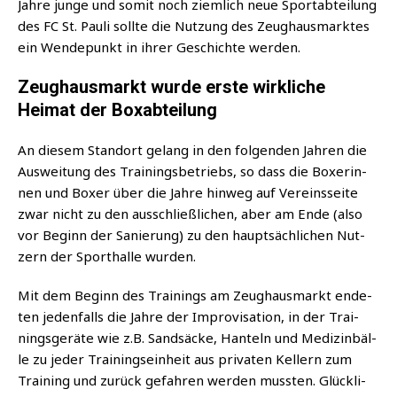
Jah­re jun­ge und somit noch ziem­lich neue Sport­ab­tei­lung
des FC St. Pau­li soll­te die Nut­zung des Zeug­haus­mark­tes
ein Wen­de­punkt in ihrer Geschich­te werden.
Zeughausmarkt wurde erste wirkliche
Heimat der Boxabteilung
An die­sem Stand­ort gelang in den fol­gen­den Jah­ren die
Aus­wei­tung des Trai­nings­be­triebs, so dass die Boxe­rin­
nen und Boxer über die Jah­re hin­weg auf Ver­eins­sei­te
zwar nicht zu den aus­schließ­li­chen, aber am Ende (also
vor Beginn der Sanie­rung) zu den haupt­säch­li­chen Nut­
zern der Sport­hal­le wurden.
Mit dem Beginn des Trai­nings am Zeug­haus­markt ende­
ten jeden­falls die Jah­re der Impro­vi­sa­ti­on, in der Trai­
nings­ge­rä­te wie z.B. Sand­sä­cke, Han­teln und Medi­zin­bäl­
le zu jeder Trai­nings­ein­heit aus pri­va­ten Kel­lern zum
Trai­ning und zurück gefah­ren wer­den muss­ten. Glück­li­