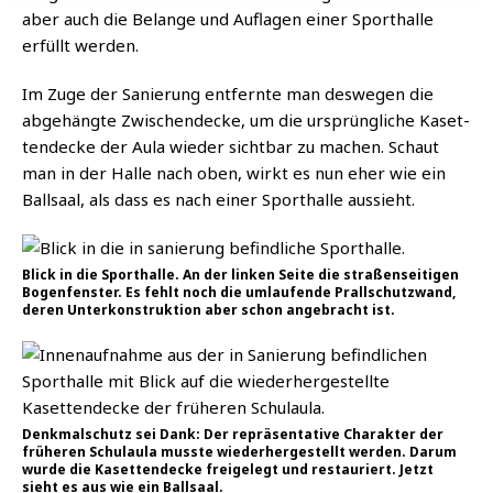
aber auch die Belan­ge und Auf­la­gen einer Sport­hal­le
erfüllt werden.
Im Zuge der Sanie­rung ent­fern­te man des­we­gen die
abge­häng­te Zwi­schen­de­cke, um die ursprüng­li­che Kaset­
ten­de­cke der Aula wie­der sicht­bar zu machen. Schaut
man in der Hal­le nach oben, wirkt es nun eher wie ein
Ball­saal, als dass es nach einer Sport­hal­le aussieht.
Blick in die Sport­hal­le. An der lin­ken Sei­te die stra­ßen­sei­ti­gen
Bogen­fens­ter. Es fehlt noch die umlau­fen­de Prall­schutz­wand,
deren Unter­kon­struk­ti­on aber schon ange­bracht ist.
Denk­mal­schutz sei Dank: Der reprä­sen­ta­ti­ve Cha­rak­ter der
frü­he­ren Schul­au­la muss­te wie­der­her­ge­stellt wer­den. Dar­um
wur­de die Kaset­ten­de­cke frei­ge­legt und restau­riert. Jetzt
sieht es aus wie ein Ballsaal.