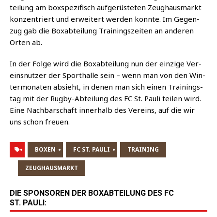
tei­lung am box­spe­zi­fisch auf­ge­rüs­te­ten Zeug­haus­markt
kon­zen­triert und erwei­tert wer­den konn­te. Im Gegen­
zug gab die Box­ab­tei­lung Trai­nings­zei­ten an ande­ren
Orten ab.
In der Fol­ge wird die Box­ab­tei­lung nun der ein­zi­ge Ver­
eins­nut­zer der Sport­hal­le sein – wenn man von den Win­
ter­mo­na­ten absieht, in denen man sich einen Trai­nings­
tag mit der Rug­by-Abtei­lung des FC St. Pau­li tei­len wird.
Eine Nach­bar­schaft inner­halb des Ver­eins, auf die wir
uns schon freuen.
BOXEN
FC ST. PAULI
TRAINING
ZEUGHAUSMARKT
DIE SPONSOREN DER BOXABTEILUNG DES FC
ST. PAULI: