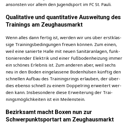
ansons­ten vor allem den Jugend­sport im FC St. Pauli.
Qualitative und quantitative Ausweitung des
Trainings am Zeughausmarkt
Wenn alles dann fer­tig ist, wer­den wir uns über erst­klas­
si­ge Trai­nings­be­din­gun­gen freu­en kön­nen. Zum einen,
weil eine sanier­te Hal­le mit neu­en Sani­tär­an­la­gen, funk­
tio­nie­ren­der Elek­trik und einer Fuß­bo­den­hei­zung immer
ein schö­nes Erleb­nis ist. Zum ande­ren aber, weil sechs
neu in den Boden ein­ge­las­se­ne Boden­hül­sen künf­tig den
schnel­len Auf­bau des Trai­nings­rings erlau­ben, der über­
dies eben­so schnell zu einem Dop­pel­ring erwei­tert wer­
den kann. Ins­be­son­de­re die­se Erwei­te­rung der Trai­
nings­mög­lich­kei­ten ist ein Meilenstein.
Bezirksamt macht Boxen nun zur
Schwerpunktsportart am Zeughausmarkt