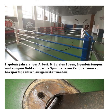
Ergeb­nis jah­re­lan­ger Arbeit: Mit vie­len Ideen, Eigen­leis­tun­gen
und eini­gem Geld konn­te die Sport­hal­le am Zeug­haus­markt
box­sport­spe­zi­fisch aus­ge­rüs­tet werden.