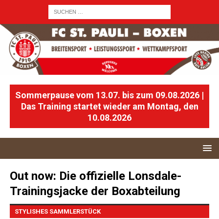
Sommerpause vom 13.07. bis zum 09.08.2026 |
Das Training startet wieder am Montag, den
10.08.2026
Out now: Die offizielle Lonsdale-
Trainingsjacke der Boxabteilung
STYLISHES SAMMLERSTÜCK