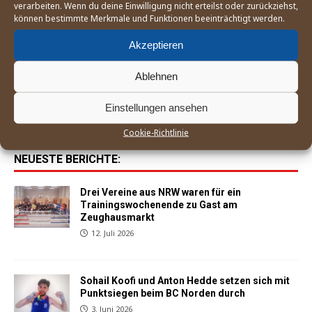
Ukraine-Krieg: 12 Boxverbände setzen IBA und
verarbeiten. Wenn du deine Einwilligung nicht erteilst oder zurückziehst,
ihren Präsidenten mit Forderungen
können bestimmte Merkmale und Funktionen beeinträchtigt werden.
unter Druck
2. März 2022
Akzeptieren
Roadtrip to Hamburg: Lonsdale zu Besuch bei
Ablehnen
den Boxern des FCSP
11. April 2014
Einstellungen ansehen
Cookie-Richtlinie
NEUESTE BERICHTE:
Drei Vereine aus NRW waren für ein
Trainingswochenende zu Gast am
Zeughausmarkt
12. Juli 2026
Sohail Koofi und Anton Hedde setzen sich mit
Punktsiegen beim BC Norden durch
3. Juni 2026