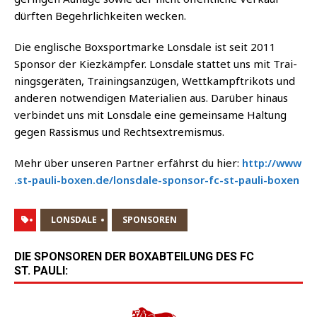
dürf­ten Begehr­lich­kei­ten wecken.
Die eng­li­sche Box­sport­mar­ke Lons­da­le ist seit 2011
Spon­sor der Kiez­kämp­fer. Lons­da­le stat­tet uns mit Trai­
nings­ge­rä­ten, Trai­nings­an­zü­gen, Wett­kampf­tri­kots und
ande­ren not­wen­di­gen Mate­ria­li­en aus. Dar­über hin­aus
ver­bin­det uns mit Lons­da­le eine gemein­sa­me Hal­tung
gegen Ras­sis­mus und Rechtsextremismus.
Mehr über unse­ren Part­ner erfährst du hier:
http://​www​
.st​-pau​li​-boxen​.de/​l​o​n​s​d​a​l​e​-​s​p​o​n​s​o​r​-​f​c​-​s​t​-​p​a​u​l​i​-​b​o​xen
LONSDALE
SPONSOREN
DIE SPONSOREN DER BOXABTEILUNG DES FC
ST. PAULI: