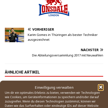
VORHERIGER
Karim Gomes in Thüringen als bester Techniker
ausgezeichnet
NÄCHSTER
Die Abteilungsversammlung 2017 mit Neuwahlen
ÄHNLICHE ARTIKEL
Die Boxer des FC St. Pauli verlängern mit
Einwilligung verwalten
Lonsdale als Sponsor
Um dir ein optimales Erlebnis zu bieten, verwenden wir Technologien
10. September 2020
wie Cookies, um Geräteinformationen zu speichern und/oder darauf
zuzugreifen. Wenn du diesen Technologien zustimmst, können wir
Daten wie das Surfverhalten oder eindeutige IDs auf dieser Website