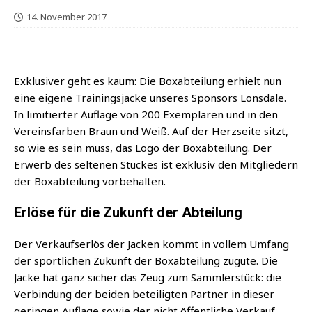
14. November 2017
Exklu­si­ver geht es kaum: Die Box­ab­tei­lung erhielt nun
eine eige­ne Trai­nings­ja­cke unse­res Spon­sors Lons­da­le.
In limi­tier­ter Auf­la­ge von 200 Exem­pla­ren und in den
Ver­eins­far­ben Braun und Weiß.
Auf der Herz­sei­te sitzt,
so wie es sein muss, das Logo der Box­ab­tei­lung. Der
Erwerb des sel­te­nen Stü­ckes ist exklu­siv den Mit­glie­dern
der Box­ab­tei­lung vorbehalten.
Erlöse für die Zukunft der Abteilung
Der Ver­kaufs­er­lös der Jacken kommt in vol­lem Umfang
der sport­li­chen Zukunft der Box­ab­tei­lung zugu­te. Die
Jacke hat ganz sicher das Zeug zum Samm­ler­stück: die
Ver­bin­dung der bei­den betei­lig­ten Part­ner in die­ser
gerin­gen Auf­la­ge sowie der nicht öffent­li­che Ver­kauf