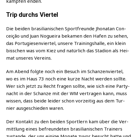
kämp­fen enden.
Trip durchs Viertel
Die bei­den bra­si­lia­ni­schen Sport­freun­de Jho­na­tan Con­
ce­i­ção und Juan Noguei­ra beka­men den Hafen zu sehen,
das Por­tu­gie­sen­vier­tel, unse­re Trai­nings­hal­le, ein klein
biss­chen was vom Kiez und natür­lich das Sta­di­on als Hei­
mat unse­res Vereins.
Am Abend folg­te noch ein Besuch im Schan­zen­vier­tel,
wo es im Haus 73 noch eine kur­ze Nacht wer­den soll­te.
Wer sich jetzt zu Recht fra­gen soll­te, wie sich eine Par­ty­
nacht in der Schan­ze mit der WM ver­tra­gen kann, muss
wis­sen, dass bei­de lei­der schon vor­zei­tig aus dem Tur­
nier aus­ge­schie­den waren.
Der Kon­takt zu den bei­den Sport­lern kam über die Ver­
mitt­lung eines befreun­de­ten bra­si­lia­ni­schen Trai­ners
zustan­de, der uns eini­ge Mona­te zuvor besucht hat­te und