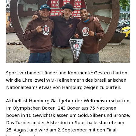
Sport ver­bin­det Län­der und Kon­ti­nen­te:
Ges­tern hat­ten
wir die Ehre, zwei WM-Teil­neh­mern des bra­si­lia­ni­schen
Natio­nal­teams etwas von Ham­burg zei­gen zu dürfen.
Aktu­ell ist Ham­burg Gast­ge­ber der Welt­meis­ter­schaf­ten
im Olym­pi­schen Boxen. 243 Boxer aus 75 Natio­nen
boxen in 10 Gewichts­klas­sen um Gold, Sil­ber und Bron­ze.
Das Tur­nier in der Als­ter­dor­fer Sport­hal­le star­te­te am
25. August und wird am 2. Sep­tem­ber mit den Final­