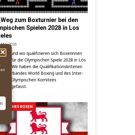
 Weg zum Boxturnier bei den
mpischen Spielen 2028 in Los
eles
. Mai 2026
wann und wo qua­li­fi­zie­ren sich Boxe­rin­nen
oxer für die Olym­pi­schen Spie­le 2028 in Los
,
es? – Wir haben die Qua­li­fi­ka­ti­ons­kri­te­ri­en
sen
elt­ver­ban­des World Boxing und des Inter­
o­na­les Olym­pi­schen Komi­tees
mmengefasst.
en
MPISCHES BOXEN