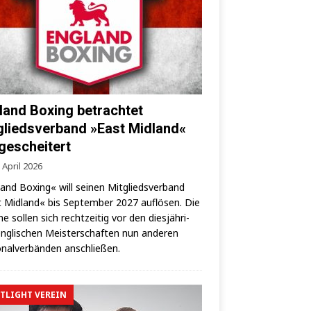
land Boxing betrachtet
gliedsverband »East Midland«
 gescheitert
 April 2026
land Boxing« will sei­nen Mit­glieds­ver­band
 Mid­land« bis Sep­tem­ber 2027 auf­lö­sen. Die
­ne sol­len sich recht­zei­tig vor den dies­jäh­ri­
ng­li­schen Meis­ter­schaf­ten nun ande­ren
­nal­ver­bän­den anschließen.
TLIGHT VEREIN