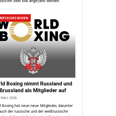
uss­ten zwei Mal ange­zählt werden.
MPISCHES BOXEN
ld Boxing nimmt Russland und
ßrussland als Mitglieder auf
. März 2026
 Boxing hat neun neue Mit­glie­der, dar­un­ter
auch der rus­si­sche und der weiß­rus­si­sche