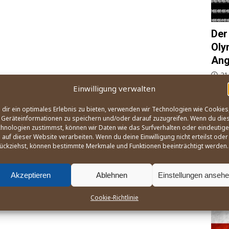
Der
Oly
Ang
21
Einwilligung verwalten
Wie, 
und B
dir ein optimales Erlebnis zu bieten, verwenden wir Technologien wie Cookies
Ange­l
Geräteinformationen zu speichern und/oder darauf zuzugreifen. Wenn du die
des W
hnologien zustimmst, können wir Daten wie das Surfverhalten oder eindeutige
na­ti
 auf dieser Website verarbeiten. Wenn du deine Einwilligung nicht erteilst oder
zusa
ückziehst, können bestimmte Merkmale und Funktionen beeinträchtigt werden.
Akzeptieren
Ablehnen
Einstellungen anseh
OLY
Cookie-Richtlinie