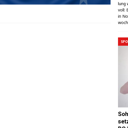
lung 
voll:
in No
wo­c
SPO
Soh
set