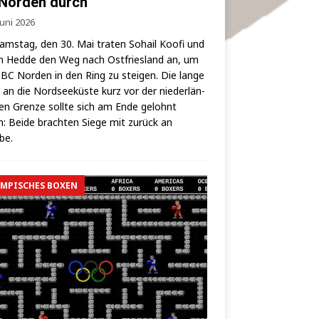
Norden durch
Juni 2026
ms­tag, den 30. Mai tra­ten Sohail Koo­fi und
 Hed­de den Weg nach Ost­fries­land an, um
BC Nor­den in den Ring zu stei­gen. Die lan­ge
 an die Nord­see­küs­te kurz vor der nie­der­län­
hen Gren­ze soll­te sich am Ende gelohnt
: Bei­de brach­ten Sie­ge mit zurück an
lbe.
MPISCHES BOXEN