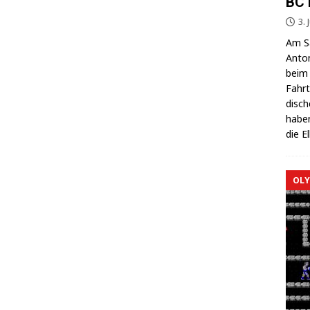
BC 
3. 
Am Sa
Anton
beim 
Fahrt
di­sc
haben
die E
OLY