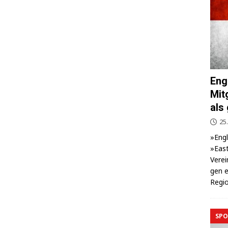
Eng
Mit
als
25.
»Eng­
»East
Ver­ei
gen e
Regio
SPO