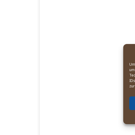
Um 
um 
Tec
IDs
zur