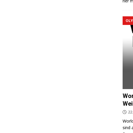
ner m
OLY
Wor
Wei
22
World
sind 