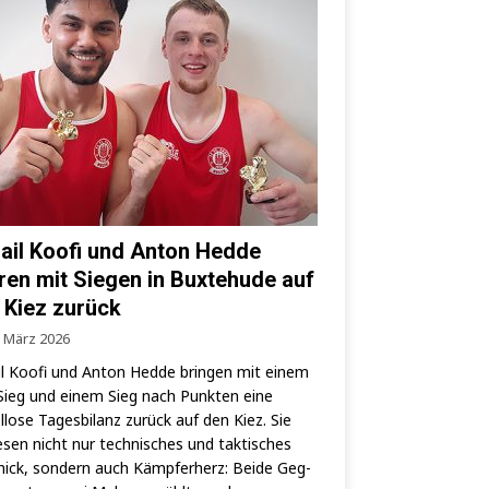
ail Koofi und Anton Hedde
ren mit Siegen in Buxtehude auf
 Kiez zurück
. März 2026
l Koo­fi und Anton Hed­de brin­gen mit einem
ieg und einem Sieg nach Punk­ten eine
­lo­se Tages­bi­lanz zurück auf den Kiez. Sie
­sen nicht nur tech­ni­sches und tak­ti­sches
ick, son­dern auch Kämp­fer­herz: Bei­de Geg­