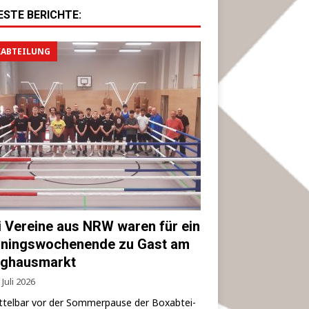
ESTE BERICHTE:
ABTEILUNG
i Vereine aus NRW waren für ein
iningswochenende zu Gast am
ghausmarkt
 Juli 2026
­tel­bar vor der Som­mer­pau­se der Box­ab­tei­