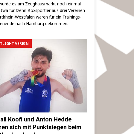
wur­de es am Zeug­haus­markt noch ein­mal
 Etwa fünf­zehn Box­sport­ler aus drei Ver­ei­nen
rd­rhein-West­fa­len waren für ein Trai­nings­
hen­en­de nach Ham­burg gekommen.
TLIGHT VEREIN
ail Koofi und Anton Hedde
zen sich mit Punktsiegen beim