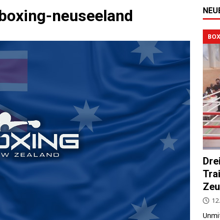
NEU
-boxing-neuseeland
BOX
Dre
Tra
Zeu
12.
Unmit