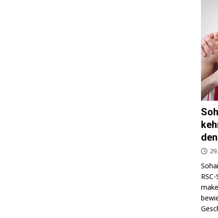
Soh
keh
den
29
Sohai
RSC-S
makel
bewie
Gesch