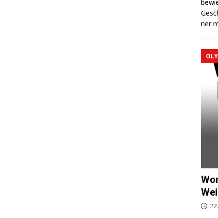
bewie
Gesch
ner m
OLY
Wor
Wei
22