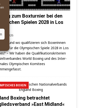
,
sen
 Weg zum Boxturnier bei den
mpischen Spielen 2028 in Los
eles
en
. Mai 2026
wann und wo qua­li­fi­zie­ren sich Boxe­rin­nen
oxer für die Olym­pi­schen Spie­le 2028 in Los
es? – Wir haben die Qua­li­fi­ka­ti­ons­kri­te­ri­en
elt­ver­ban­des World Boxing und des Inter­
o­na­les Olym­pi­schen Komi­tees
mmengefasst.
MPISCHES BOXEN
land Boxing betrachtet
gliedsverband »East Midland«