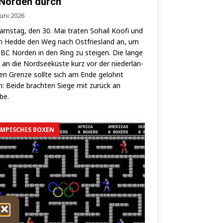
Norden durch
Juni 2026
ms­tag, den 30. Mai tra­ten Sohail Koo­fi und
 Hed­de den Weg nach Ost­fries­land an, um
BC Nor­den in den Ring zu stei­gen. Die lan­ge
 an die Nord­see­küs­te kurz vor der nie­der­län­
hen Gren­ze soll­te sich am Ende gelohnt
: Bei­de brach­ten Sie­ge mit zurück an
lbe.
MPISCHES BOXEN