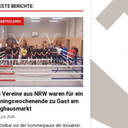
ESTE BERICHTE:
ABTEILUNG
i Vereine aus NRW waren für ein
iningswochenende zu Gast am
ghausmarkt
 Juli 2026
­tel­bar vor der Som­mer­pau­se der Box­ab­tei­