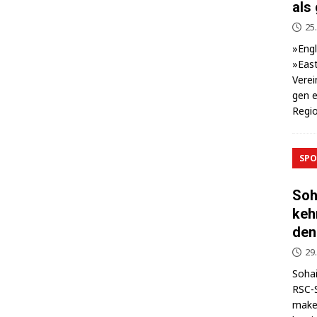
als
25.
»Eng­
»East
Ver­ei
gen e
Regio
SPO
Soh
keh
den
29
Sohai
RSC-S
makel