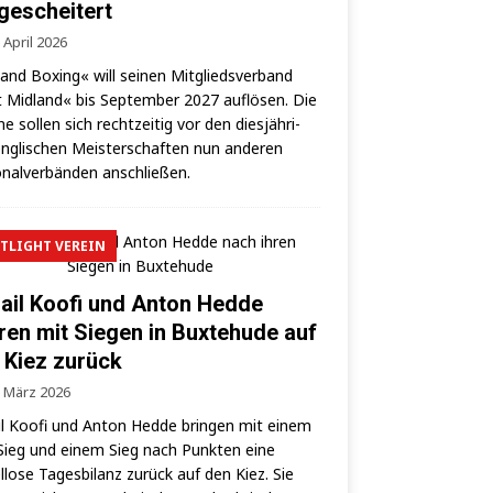
 gescheitert
 April 2026
land Boxing« will sei­nen Mit­glieds­ver­band
 Mid­land« bis Sep­tem­ber 2027 auf­lö­sen. Die
­ne sol­len sich recht­zei­tig vor den dies­jäh­ri­
ng­li­schen Meis­ter­schaf­ten nun ande­ren
­nal­ver­bän­den anschließen.
TLIGHT VEREIN
ail Koofi und Anton Hedde
ren mit Siegen in Buxtehude auf
 Kiez zurück
. März 2026
l Koo­fi und Anton Hed­de brin­gen mit einem
ieg und einem Sieg nach Punk­ten eine
­lo­se Tages­bi­lanz zurück auf den Kiez. Sie