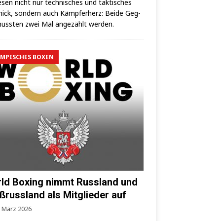
­sen nicht nur tech­ni­sches und tak­ti­sches
ick, son­dern auch Kämp­fer­herz: Bei­de Geg­
uss­ten zwei Mal ange­zählt werden.
MPISCHES BOXEN
ld Boxing nimmt Russland und
ßrussland als Mitglieder auf
. März 2026