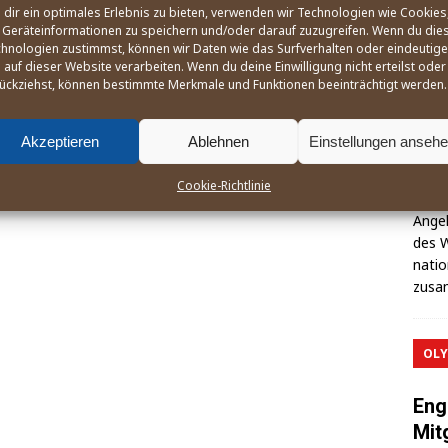
dir ein optimales Erlebnis zu bieten, verwenden wir Technologien wie Cookies
Geräteinformationen zu speichern und/oder darauf zuzugreifen. Wenn du die
hnologien zustimmst, können wir Daten wie das Surfverhalten oder eindeutige
Der
 auf dieser Website verarbeiten. Wenn du deine Einwilligung nicht erteilst oder
ückziehst, können bestimmte Merkmale und Funktionen beeinträchtigt werden.
Oly
Ang
Akzeptieren
Ablehnen
Einstellungen anseh
21
Wie, 
Cookie-Richtlinie
und B
Ange­l
des W
na­ti
zusa
OLY
Eng
Mit