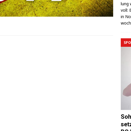
lung 
voll:
in No
wo­c
SPO
Soh
set