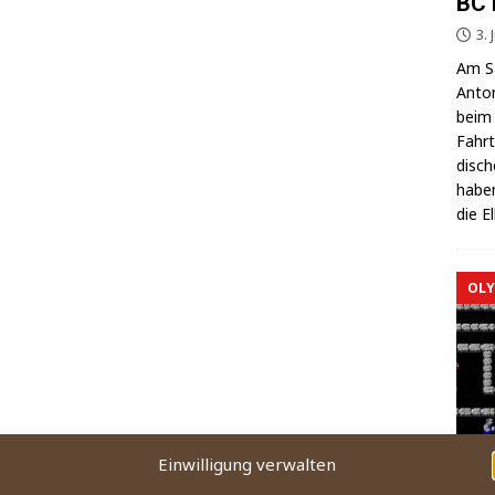
BC 
3. 
Am Sa
Anton
beim 
Fahrt
di­sc
haben
die E
OLY
Einwilligung verwalten