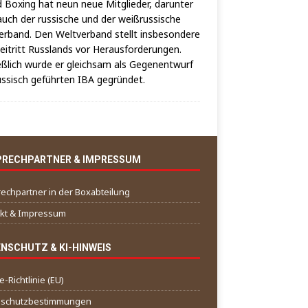
 Boxing hat neun neue Mit­glie­der, dar­un­ter
auch der rus­si­sche und der weiß­rus­si­sche
er­band. Den Welt­ver­band stellt ins­be­son­de­re
i­tritt Russ­lands vor Her­aus­for­de­run­gen.
eß­lich wur­de er gleich­sam als Gegen­ent­wurf
us­sisch geführ­ten IBA gegründet.
PRECHPARTNER & IMPRESSUM
echpartner in der Boxabteilung
kt & Impressum
NSCHUTZ & KI-HINWEIS
-Richtlinie (EU)
nschutzbestimmungen