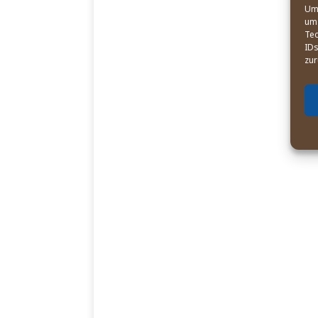
Um 
um 
Tec
IDs
zur