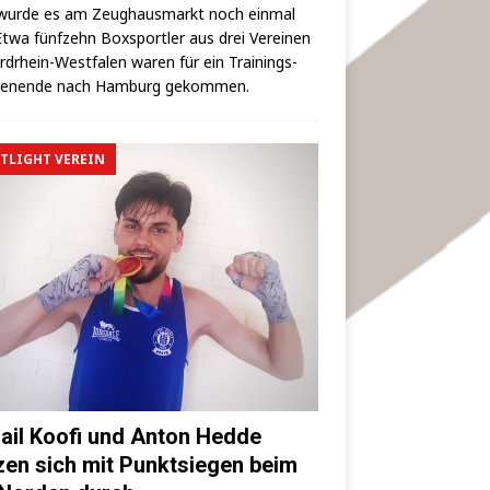
wur­de es am Zeug­haus­markt noch ein­mal
 Etwa fünf­zehn Box­sport­ler aus drei Ver­ei­nen
rd­rhein-West­fa­len waren für ein Trai­nings­
hen­en­de nach Ham­burg gekommen.
TLIGHT VEREIN
ail Koofi und Anton Hedde
zen sich mit Punktsiegen beim