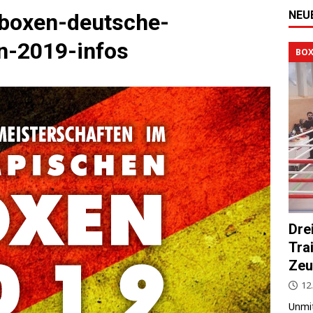
NEU
-boxen-deutsche-
n-2019-infos
BOX
Dre
Tra
Zeu
12.
Unmit