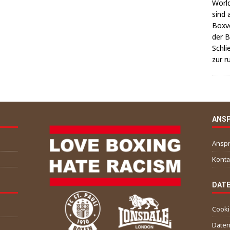
World
sind 
Box­v
der Be
Schli
zur r
ANS
Anspr
Konta
DATE
Cookie
Date