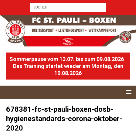
Sommerpause vom 13.07. bis zum 09.08.2026 |
Das Training startet wieder am Montag, den
10.08.2026
678381-fc-st-pauli-boxen-dosb-
hygienestandards-corona-oktober-
2020