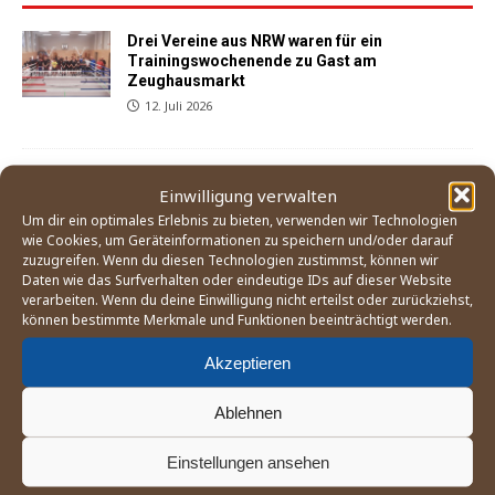
Drei Vereine aus NRW waren für ein
Trainingswochenende zu Gast am
Zeughausmarkt
12. Juli 2026
Sohail Koofi und Anton Hedde setzen sich mit
Einwilligung verwalten
Punktsiegen beim BC Norden durch
Um dir ein optimales Erlebnis zu bieten, verwenden wir Technologien
3. Juni 2026
wie Cookies, um Geräteinformationen zu speichern und/oder darauf
zuzugreifen. Wenn du diesen Technologien zustimmst, können wir
Daten wie das Surfverhalten oder eindeutige IDs auf dieser Website
verarbeiten. Wenn du deine Einwilligung nicht erteilst oder zurückziehst,
können bestimmte Merkmale und Funktionen beeinträchtigt werden.
Der Weg zum Boxturnier bei den Olympischen
Spielen 2028 in Los Angeles
Akzeptieren
21. Mai 2026
Ablehnen
England Boxing betrachtet Mitgliedsverband
Einstellungen ansehen
»East Midland« als gescheitert
25. April 2026