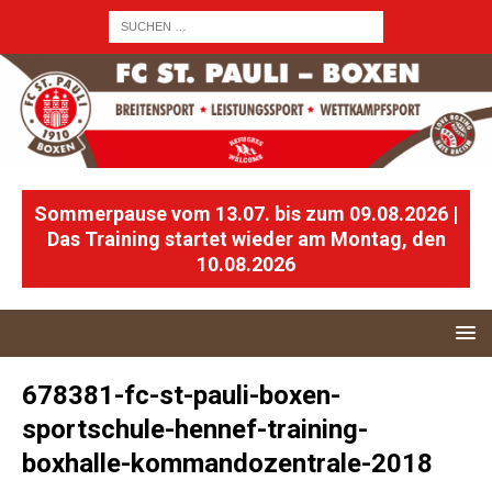
Sommerpause vom 13.07. bis zum 09.08.2026 |
Das Training startet wieder am Montag, den
10.08.2026
678381-fc-st-pauli-boxen-
sportschule-hennef-training-
boxhalle-kommandozentrale-2018