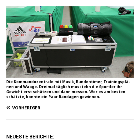
Die Kom­man­do­zen­tra­le mit Musik, Run­den­ti­mer, Trai­nings­plä­
nen und Waa­ge. Drei­mal täg­lich mus­s­tebn die Sport­ler ihr
Gewicht erst schät­zen und dann mes­sen. Wer es am bes­ten
schätz­te, konn­te ein Paar Ban­da­gen gewinnen.
VORHERIGER
NEUESTE BERICHTE: