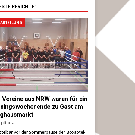
ESTE BERICHTE:
ABTEILUNG
i Vereine aus NRW waren für ein
iningswochenende zu Gast am
ghausmarkt
 Juli 2026
­tel­bar vor der Som­mer­pau­se der Box­ab­tei­