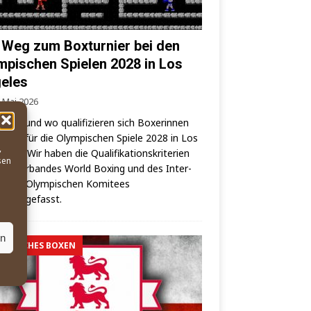
 Weg zum Boxturnier bei den
mpischen Spielen 2028 in Los
eles
. Mai 2026
wann und wo qua­li­fi­zie­ren sich Boxe­rin­nen
oxer für die Olym­pi­schen Spie­le 2028 in Los
,
es? – Wir haben die Qua­li­fi­ka­ti­ons­kri­te­ri­en
sen
elt­ver­ban­des World Boxing und des Inter­
o­na­les Olym­pi­schen Komi­tees
mmengefasst.
en
MPISCHES BOXEN