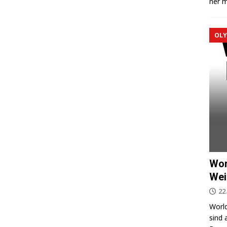
ner m
OLY
Wor
Wei
22
World
sind 