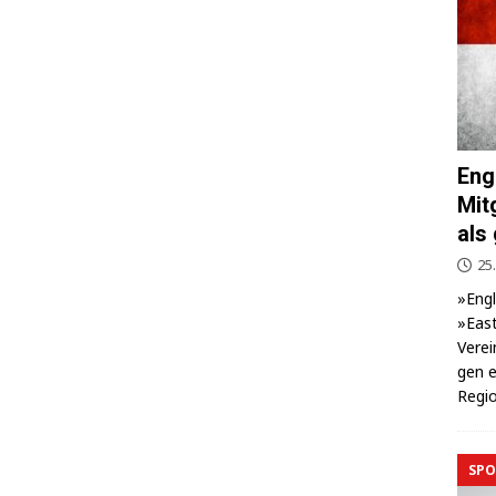
Eng
Mit
als
25.
»Eng­
»East
Ver­ei
gen e
Regio
SPO