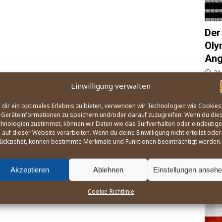
Der
Oly
Ang
21
Einwilligung verwalten
Wie, 
und B
dir ein optimales Erlebnis zu bieten, verwenden wir Technologien wie Cookies
Ange­l
Geräteinformationen zu speichern und/oder darauf zuzugreifen. Wenn du die
des W
hnologien zustimmst, können wir Daten wie das Surfverhalten oder eindeutige
na­ti
 auf dieser Website verarbeiten. Wenn du deine Einwilligung nicht erteilst oder
zusa
ückziehst, können bestimmte Merkmale und Funktionen beeinträchtigt werden.
Akzeptieren
Ablehnen
Einstellungen anseh
OLY
Cookie-Richtlinie