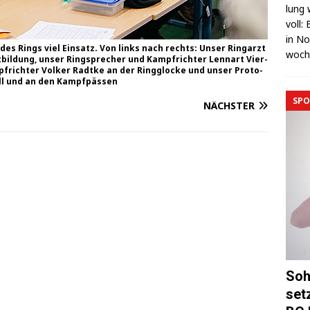
lung 
voll:
in No
 des Rings viel Ein­satz. Von links nach rechts: Unser Ring­arzt
wo­c
t­bil­dung, unser Ring­spre­cher und Kampf­rich­ter Lenn­art Vier­
­rich­ter Vol­ker Rad­tke an der Ring­glo­cke und unser Pro­to­
­koll und an den Kampfpässen
SPO
NÄCHSTER
Soh
set