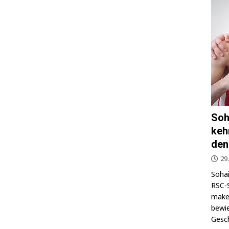
Soh
keh
den
29
Sohai
RSC-S
makel
bewie
Gesch