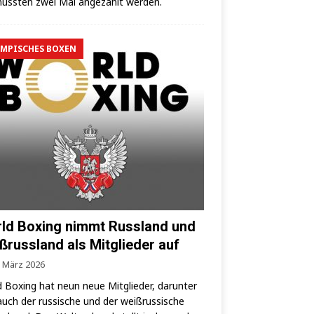
uss­ten zwei Mal ange­zählt werden.
MPISCHES BOXEN
ld Boxing nimmt Russland und
ßrussland als Mitglieder auf
. März 2026
 Boxing hat neun neue Mit­glie­der, dar­un­ter
auch der rus­si­sche und der weiß­rus­si­sche