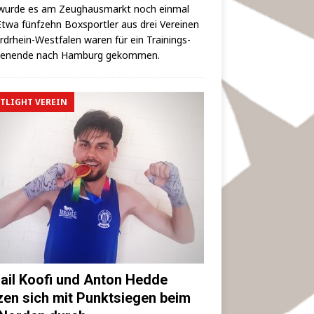
wur­de es am Zeug­haus­markt noch ein­mal
 Etwa fünf­zehn Box­sport­ler aus drei Ver­ei­nen
rd­rhein-West­fa­len waren für ein Trai­nings­
hen­en­de nach Ham­burg gekommen.
TLIGHT VEREIN
ail Koofi und Anton Hedde
zen sich mit Punktsiegen beim