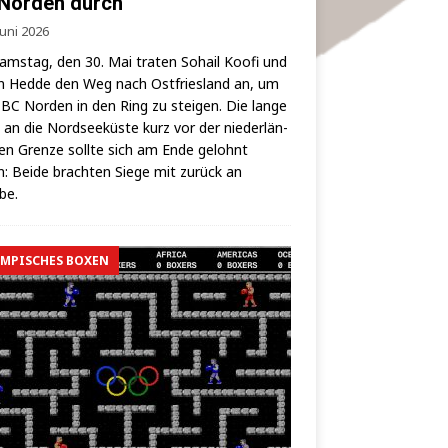
Norden durch
Juni 2026
ms­tag, den 30. Mai tra­ten Sohail Koo­fi und
 Hed­de den Weg nach Ost­fries­land an, um
BC Nor­den in den Ring zu stei­gen. Die lan­ge
 an die Nord­see­küs­te kurz vor der nie­der­län­
hen Gren­ze soll­te sich am Ende gelohnt
: Bei­de brach­ten Sie­ge mit zurück an
lbe.
MPISCHES BOXEN