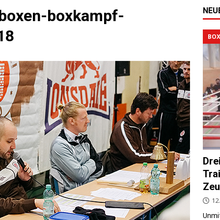
NEU
-boxen-boxkampf-
18
BOX
Dre
Tra
Zeu
12.
Unmit