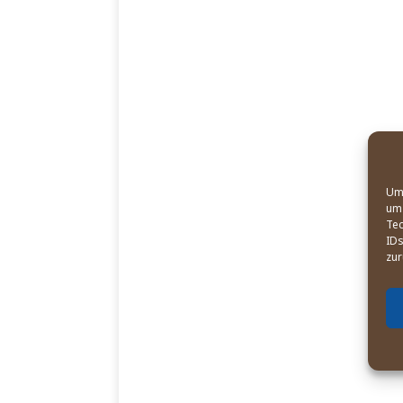
Um 
um 
Tec
IDs
zur