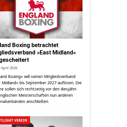
land Boxing betrachtet
gliedsverband »East Midland«
 gescheitert
 April 2026
land Boxing« will sei­nen Mit­glieds­ver­band
 Mid­land« bis Sep­tem­ber 2027 auf­lö­sen. Die
­ne sol­len sich recht­zei­tig vor den dies­jäh­ri­
ng­li­schen Meis­ter­schaf­ten nun ande­ren
­nal­ver­bän­den anschließen.
TLIGHT VEREIN