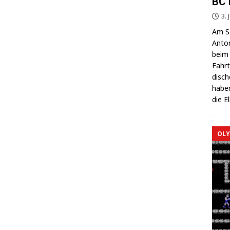
BC 
3. 
Am Sa
Anton
beim 
Fahrt
di­sc
haben
die E
OLY