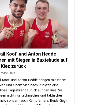
ail Koofi und Anton Hedde
ren mit Siegen in Buxtehude auf
 Kiez zurück
. März 2026
l Koo­fi und Anton Hed­de brin­gen mit einem
ieg und einem Sieg nach Punk­ten eine
­lo­se Tages­bi­lanz zurück auf den Kiez. Sie
­sen nicht nur tech­ni­sches und tak­ti­sches
ick, son­dern auch Kämp­fer­herz: Bei­de Geg­