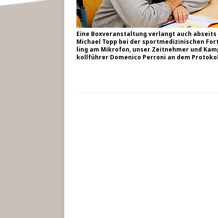
Eine Box­ver­an­stal­tung ver­langt auch abseits
Micha­el Topp bei der sport­me­di­zi­ni­schen For
ling am Mikro­fon, unser Zeit­neh­mer und Kampf
koll­füh­rer Dome­ni­co Per­ro­ni an dem Pro­to