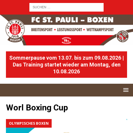
Sommerpause vom 13.07. bis zum 09.08.2026 |
Das Training startet wieder am Montag, den
10.08.2026
Worl Boxing Cup
OLYMPISCHES BOXEN