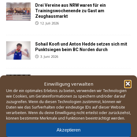
Drei Vereine aus NRW waren für ein
Trainingswochenende zu Gast am
Zeughausmarkt
12. Juli 2026
Sohail Koofi und Anton Hedde setzen sich mit
Punktsiegen beim BC Norden durch
3. Juni 2026
Der Weg zum Boxturnier bei den Olympischen
Spielen 2028 in Los Angeles
Einwilligung verwalten
21. Mai 2026
Um dir ein optimales Erlebnis zu bieten, verwenden wir Technologien
wie Cookies, um Geräteinformationen zu speichern und/oder darauf
zuzugreifen. Wenn du diesen Technologien zustimmst, können wir
Daten wie das Surfverhalten oder eindeutige IDs auf dieser Website
England Boxing betrachtet Mitgliedsverband
verarbeiten. Wenn du deine Einwilligung nicht erteilst oder zurückziehst,
»East Midland« als gescheitert
können bestimmte Merkmale und Funktionen beeinträchtigt werden.
25. April 2026
Akzeptieren