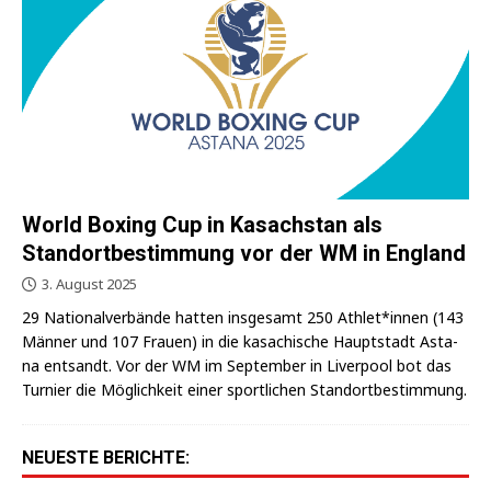
World Boxing Cup in Kasachstan als
Standortbestimmung vor der WM in England
3. August 2025
29 Natio­nal­ver­bän­de hat­ten ins­ge­samt 250 Athlet*innen (143
Män­ner und 107 Frau­en) in die kasa­chi­sche Haupt­stadt Ast­a­
na ent­sandt. Vor der WM im Sep­tem­ber in Liver­pool bot das
Tur­nier die Mög­lich­keit einer sport­li­chen Standortbestimmung.
NEUESTE BERICHTE: