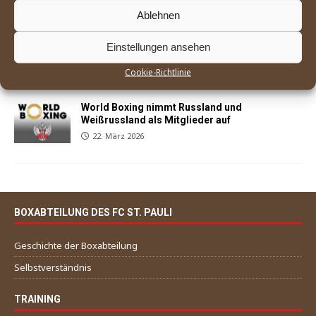
Ablehnen
Sohail Koofi und Anton Hedde kehren mit
Siegen in Buxtehude auf den Kiez zurück
Einstellungen ansehen
29. März 2026
Cookie-Richtlinie
World Boxing nimmt Russland und
Weißrussland als Mitglieder auf
22. März 2026
BOXABTEILUNG DES FC ST. PAULI
Geschichte der Boxabteilung
Selbstverständnis
TRAINING