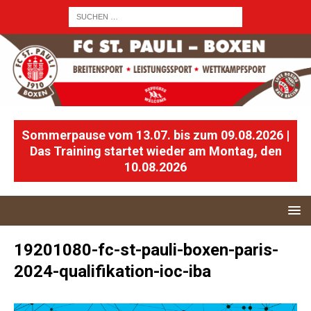
Sommerpause vom 13.07. bis zum 09.08.2026 |
Das Training startet wieder am Montag, den
10.08.2026
19201080-fc-st-pauli-boxen-paris-
2024-qualifikation-ioc-iba