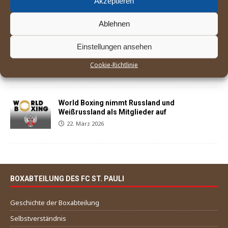
Akzeptieren
25. April 2026
Ablehnen
Einstellungen ansehen
Sohail Koofi und Anton Hedde kehren mit
Siegen in Buxtehude auf den Kiez zurück
Cookie-Richtlinie
29. März 2026
World Boxing nimmt Russland und
Weißrussland als Mitglieder auf
22. März 2026
BOXABTEILUNG DES FC ST. PAULI
Geschichte der Boxabteilung
Selbstverständnis