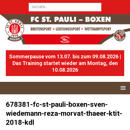
Sommerpause vom 13.07. bis zum 09.08.2026 |
Das Training startet wieder am Montag, den
10.08.2026
678381-fc-st-pauli-boxen-sven-
wiedemann-reza-morvat-thaeer-ktit-
2018-kdl