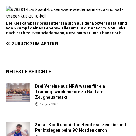
Die Kiez­kämp­fer prä­sen­tier­ten sich auf der Box­ver­an­stal­tung
von »Kampf dei­nes Lebens« alle­samt in guter Form. Von links
nach rechts: Sven Wie­demann, Reza Mor­vat und Thae­er Ktit.
ZURÜCK ZUM ARTIKEL
NEUESTE BERICHTE:
Drei Vereine aus NRW waren für ein
Trainingswochenende zu Gast am
Zeughausmarkt
12. Juli 2026
Sohail Koofi und Anton Hedde setzen sich mit
Punktsiegen beim BC Norden durch