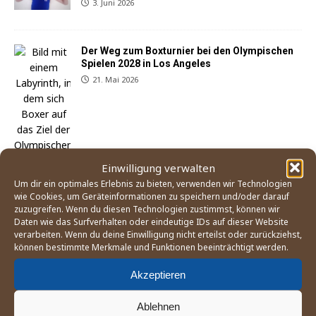
3. Juni 2026
Der Weg zum Boxturnier bei den Olympischen
Spielen 2028 in Los Angeles
21. Mai 2026
Einwilligung verwalten
Um dir ein optimales Erlebnis zu bieten, verwenden wir Technologien
wie Cookies, um Geräteinformationen zu speichern und/oder darauf
zuzugreifen. Wenn du diesen Technologien zustimmst, können wir
England Boxing betrachtet Mitgliedsverband
Daten wie das Surfverhalten oder eindeutige IDs auf dieser Website
»East Midland« als gescheitert
verarbeiten. Wenn du deine Einwilligung nicht erteilst oder zurückziehst,
können bestimmte Merkmale und Funktionen beeinträchtigt werden.
25. April 2026
Akzeptieren
Sohail Koofi und Anton Hedde kehren mit
Ablehnen
Siegen in Buxtehude auf den Kiez zurück