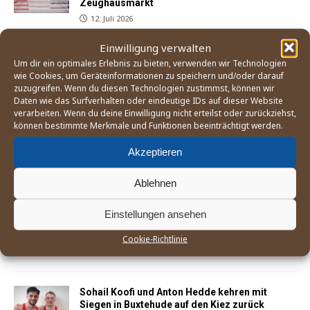
Zeughausmarkt
12. Juli 2026
Einwilligung verwalten
Um dir ein optimales Erlebnis zu bieten, verwenden wir Technologien
Sohail Koofi und Anton Hedde setzen sich mit
wie Cookies, um Geräteinformationen zu speichern und/oder darauf
Punktsiegen beim BC Norden durch
zuzugreifen. Wenn du diesen Technologien zustimmst, können wir
3. Juni 2026
Daten wie das Surfverhalten oder eindeutige IDs auf dieser Website
verarbeiten. Wenn du deine Einwilligung nicht erteilst oder zurückziehst,
können bestimmte Merkmale und Funktionen beeinträchtigt werden.
Der Weg zum Boxturnier bei den Olympischen
Akzeptieren
Spielen 2028 in Los Angeles
21. Mai 2026
Ablehnen
Einstellungen ansehen
England Boxing betrachtet Mitgliedsverband
»East Midland« als gescheitert
Cookie-Richtlinie
25. April 2026
Sohail Koofi und Anton Hedde kehren mit
Siegen in Buxtehude auf den Kiez zurück