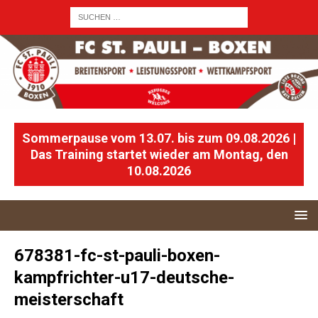
Sommerpause vom 13.07. bis zum 09.08.2026 |
Das Training startet wieder am Montag, den
10.08.2026
678381-fc-st-pauli-boxen-
kampfrichter-u17-deutsche-
meisterschaft