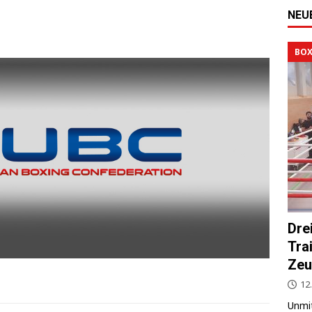
NEU
BOX
Dre
Tra
Zeu
12.
Unmit