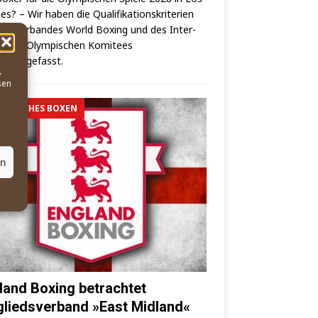
es? – Wir haben die Qua­li­fi­ka­ti­ons­kri­te­ri­en
elt­ver­ban­des World Boxing und des Inter­
o­na­les Olym­pi­schen Komi­tees
mmengefasst.
,
sen
MPISCHES BOXEN
en
land Boxing betrachtet
gliedsverband »East Midland«