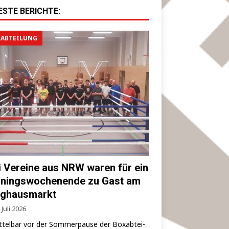
ESTE BERICHTE:
ABTEILUNG
i Vereine aus NRW waren für ein
iningswochenende zu Gast am
ghausmarkt
 Juli 2026
­tel­bar vor der Som­mer­pau­se der Box­ab­tei­