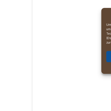
Um 
um 
Tec
IDs
zur