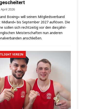
 gescheitert
 April 2026
land Boxing« will sei­nen Mit­glieds­ver­band
 Mid­land« bis Sep­tem­ber 2027 auf­lö­sen. Die
­ne sol­len sich recht­zei­tig vor den dies­jäh­ri­
ng­li­schen Meis­ter­schaf­ten nun ande­ren
­nal­ver­bän­den anschließen.
TLIGHT VEREIN