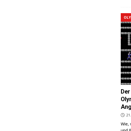
OLY
Der
Oly
Ang
21
Wie, 
und B