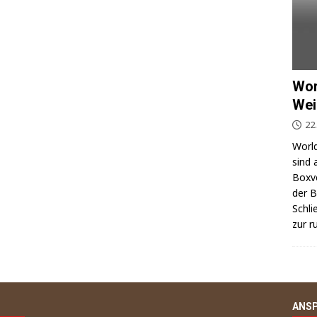
Wor
Wei
22
World
sind 
Box­v
der Be
Schli
zur r
ANS