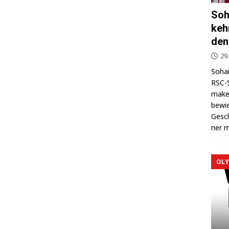
Soh
keh
den
29
Sohai
RSC-S
makel
bewie
Gesch
ner m
OLY