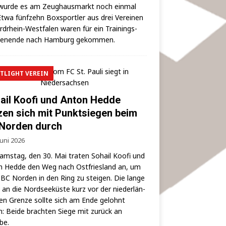
wur­de es am Zeug­haus­markt noch ein­mal
 Etwa fünf­zehn Box­sport­ler aus drei Ver­ei­nen
rd­rhein-West­fa­len waren für ein Trai­nings­
hen­en­de nach Ham­burg gekommen.
TLIGHT VEREIN
ail Koofi und Anton Hedde
zen sich mit Punktsiegen beim
Norden durch
Juni 2026
ms­tag, den 30. Mai tra­ten Sohail Koo­fi und
 Hed­de den Weg nach Ost­fries­land an, um
BC Nor­den in den Ring zu stei­gen. Die lan­ge
 an die Nord­see­küs­te kurz vor der nie­der­län­
hen Gren­ze soll­te sich am Ende gelohnt
: Bei­de brach­ten Sie­ge mit zurück an
lbe.