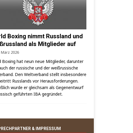
ld Boxing nimmt Russland und
ßrussland als Mitglieder auf
. März 2026
 Boxing hat neun neue Mit­glie­der, dar­un­ter
auch der rus­si­sche und der weiß­rus­si­sche
er­band. Den Welt­ver­band stellt ins­be­son­de­re
i­tritt Russ­lands vor Her­aus­for­de­run­gen.
eß­lich wur­de er gleich­sam als Gegen­ent­wurf
us­sisch geführ­ten IBA gegründet.
PRECHPARTNER & IMPRESSUM