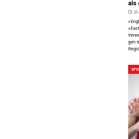
als
25.
»Eng­
»East
Ver­ei
gen e
Regio
SPO