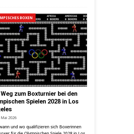
MPISCHES BOXEN
 Weg zum Boxturnier bei den
mpischen Spielen 2028 in Los
eles
. Mai 2026
wann und wo qua­li­fi­zie­ren sich Boxe­rin­nen
oxer für die Olym­pi­schen Spie­le 2028 in Los