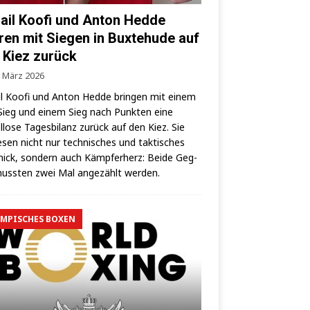
ail Koofi und Anton Hedde
ren mit Siegen in Buxtehude auf
 Kiez zurück
. März 2026
l Koo­fi und Anton Hed­de brin­gen mit einem
ieg und einem Sieg nach Punk­ten eine
­lo­se Tages­bi­lanz zurück auf den Kiez. Sie
­sen nicht nur tech­ni­sches und tak­ti­sches
ick, son­dern auch Kämp­fer­herz: Bei­de Geg­
uss­ten zwei Mal ange­zählt werden.
MPISCHES BOXEN