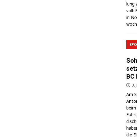
lung 
voll:
in No
wo­c
SPO
Soh
set
BC 
3. 
Am Sa
Anton
beim 
Fahrt
di­sc
haben
die E