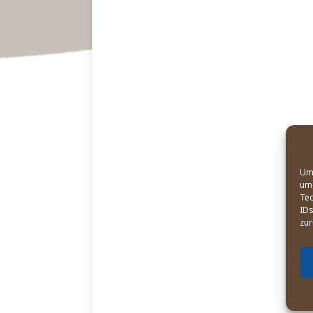
Um 
um 
Tec
IDs
zur