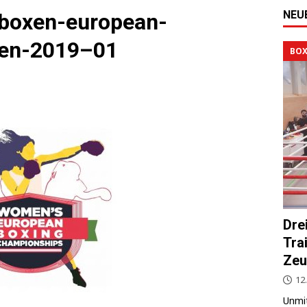
NEU
-boxen-european-
en-2019–01
BOX
Dre
Tra
Zeu
12.
Unmit