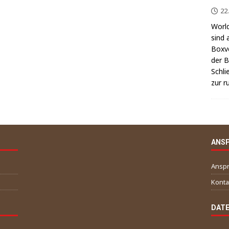
22
World
sind 
Box­v
der Be
Schli
zur r
ANS
Anspr
Konta
DATE