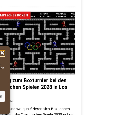
MPISCHES BOXEN
,
sen
 Weg zum Boxturnier bei den
mpischen Spielen 2028 in Los
eles
en
. Mai 2026
wann und wo qua­li­fi­zie­ren sich Boxe­rin­nen
oxer für die Olym­pi­schen Spie­le 2028 in Los