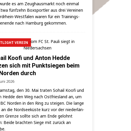
wur­de es am Zeug­haus­markt noch ein­mal
 Etwa fünf­zehn Box­sport­ler aus drei Ver­ei­nen
rd­rhein-West­fa­len waren für ein Trai­nings­
hen­en­de nach Ham­burg gekommen.
TLIGHT VEREIN
ail Koofi und Anton Hedde
zen sich mit Punktsiegen beim
Norden durch
Juni 2026
ms­tag, den 30. Mai tra­ten Sohail Koo­fi und
 Hed­de den Weg nach Ost­fries­land an, um
BC Nor­den in den Ring zu stei­gen. Die lan­ge
 an die Nord­see­küs­te kurz vor der nie­der­län­
hen Gren­ze soll­te sich am Ende gelohnt
: Bei­de brach­ten Sie­ge mit zurück an
lbe.