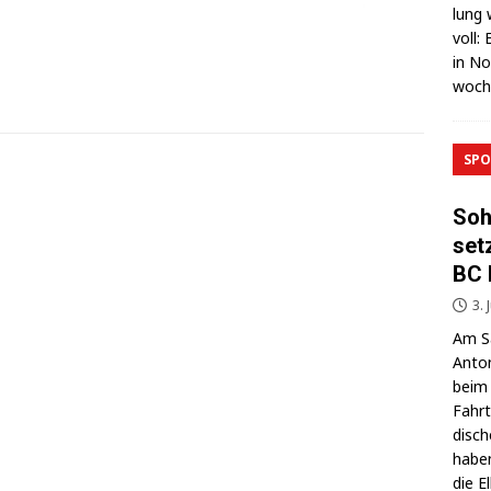
lung 
voll:
in No
wo­c
SPO
Soh
set
BC 
3. 
Am Sa
Anton
beim 
Fahrt
di­sc
haben
die E