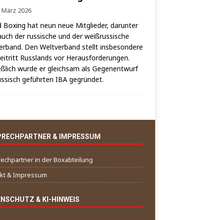
. März 2026
 Boxing hat neun neue Mit­glie­der, dar­un­ter
auch der rus­si­sche und der weiß­rus­si­sche
er­band. Den Welt­ver­band stellt ins­be­son­de­re
i­tritt Russ­lands vor Her­aus­for­de­run­gen.
eß­lich wur­de er gleich­sam als Gegen­ent­wurf
us­sisch geführ­ten IBA gegründet.
PRECHPARTNER & IMPRESSUM
echpartner in der Boxabteilung
kt & Impressum
NSCHUTZ & KI-HINWEIS