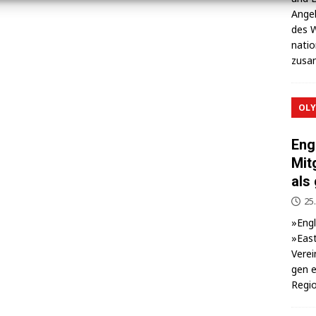
Ange­l
des W
na­ti
zusa
OLY
Eng
Mit
als
25.
»Eng­
»East
Ver­ei
gen e
Regio