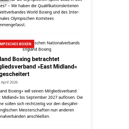
es? – Wir haben die Qua­li­fi­ka­ti­ons­kri­te­ri­en
elt­ver­ban­des World Boxing und des Inter­
o­na­les Olym­pi­schen Komi­tees
mmengefasst.
MPISCHES BOXEN
land Boxing betrachtet
gliedsverband »East Midland«
 gescheitert
 April 2026
land Boxing« will sei­nen Mit­glieds­ver­band
 Mid­land« bis Sep­tem­ber 2027 auf­lö­sen. Die
­ne sol­len sich recht­zei­tig vor den dies­jäh­ri­
ng­li­schen Meis­ter­schaf­ten nun ande­ren
­nal­ver­bän­den anschließen.