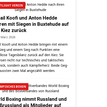
TLIGHT VEREIN
ail Koofi und Anton Hedde
ren mit Siegen in Buxtehude auf
 Kiez zurück
. März 2026
l Koo­fi und Anton Hed­de brin­gen mit einem
ieg und einem Sieg nach Punk­ten eine
­lo­se Tages­bi­lanz zurück auf den Kiez. Sie
­sen nicht nur tech­ni­sches und tak­ti­sches
ick, son­dern auch Kämp­fer­herz: Bei­de Geg­
uss­ten zwei Mal ange­zählt werden.
MPISCHES BOXEN
ld Boxing nimmt Russland und
ßrussland als Mitglieder auf