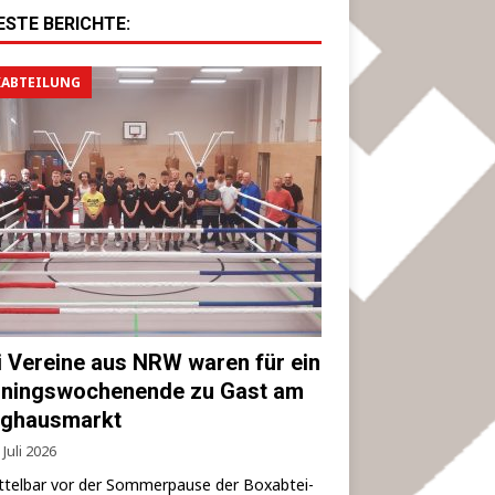
ESTE BERICHTE:
ABTEILUNG
i Vereine aus NRW waren für ein
iningswochenende zu Gast am
ghausmarkt
 Juli 2026
­tel­bar vor der Som­mer­pau­se der Box­ab­tei­