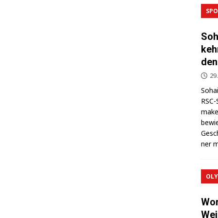
SPO
Soh
keh
den
29
Sohai
RSC-S
makel
bewie
Gesch
ner m
OLY
Wor
Wei