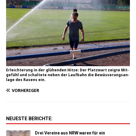
Erleich­te­rung in der glü­hen­den Hit­ze: Der Platz­wart zeig­te Mit­
ge­fühl und schal­te­te neben der Lauf­bahn die Bewäs­se­rungs­an­
la­ge des Rasens ein.
VORHERIGER
NEUESTE BERICHTE:
Drei Vereine aus NRW waren für ein