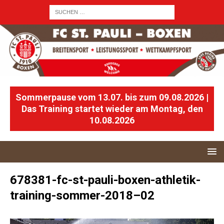
Sommerpause vom 13.07. bis zum 09.08.2026 |
Das Training startet wieder am Montag, den
10.08.2026
678381-fc-st-pauli-boxen-athletik-
training-sommer-2018–02