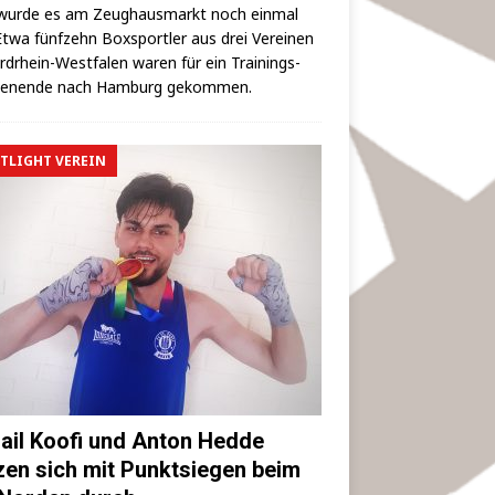
wur­de es am Zeug­haus­markt noch ein­mal
 Etwa fünf­zehn Box­sport­ler aus drei Ver­ei­nen
rd­rhein-West­fa­len waren für ein Trai­nings­
hen­en­de nach Ham­burg gekommen.
TLIGHT VEREIN
ail Koofi und Anton Hedde
zen sich mit Punktsiegen beim