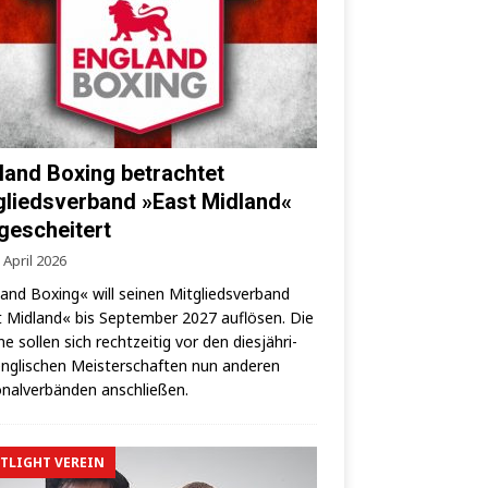
land Boxing betrachtet
gliedsverband »East Midland«
 gescheitert
 April 2026
land Boxing« will sei­nen Mit­glieds­ver­band
 Mid­land« bis Sep­tem­ber 2027 auf­lö­sen. Die
­ne sol­len sich recht­zei­tig vor den dies­jäh­ri­
ng­li­schen Meis­ter­schaf­ten nun ande­ren
­nal­ver­bän­den anschließen.
TLIGHT VEREIN