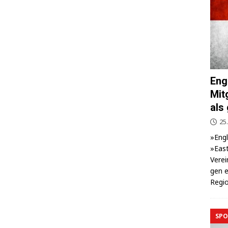
Eng
Mit
als
25.
»Eng­
»East
Ver­ei
gen e
Regio
SPO