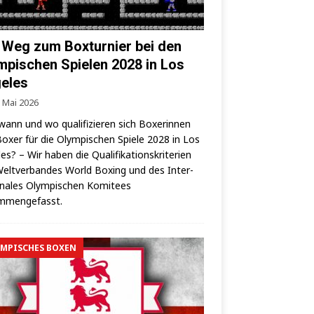
 Weg zum Boxturnier bei den
mpischen Spielen 2028 in Los
eles
. Mai 2026
wann und wo qua­li­fi­zie­ren sich Boxe­rin­nen
oxer für die Olym­pi­schen Spie­le 2028 in Los
es? – Wir haben die Qua­li­fi­ka­ti­ons­kri­te­ri­en
elt­ver­ban­des World Boxing und des Inter­
o­na­les Olym­pi­schen Komi­tees
mmengefasst.
MPISCHES BOXEN