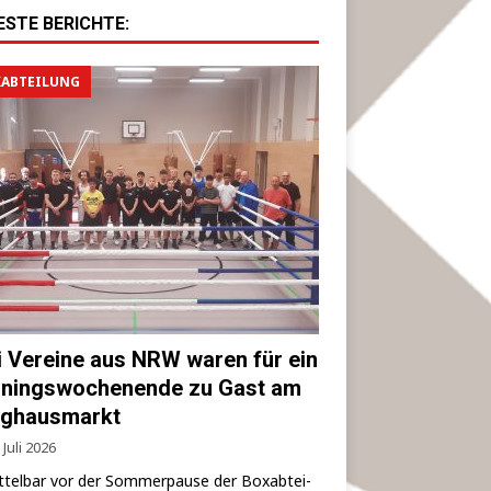
ESTE BERICHTE:
ABTEILUNG
i Vereine aus NRW waren für ein
iningswochenende zu Gast am
ghausmarkt
 Juli 2026
­tel­bar vor der Som­mer­pau­se der Box­ab­tei­