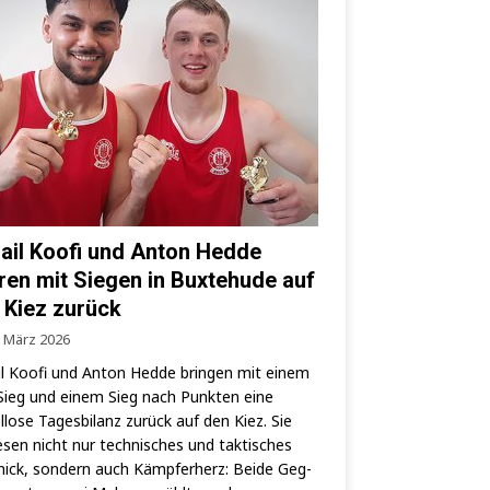
ail Koofi und Anton Hedde
ren mit Siegen in Buxtehude auf
 Kiez zurück
. März 2026
l Koo­fi und Anton Hed­de brin­gen mit einem
ieg und einem Sieg nach Punk­ten eine
­lo­se Tages­bi­lanz zurück auf den Kiez. Sie
­sen nicht nur tech­ni­sches und tak­ti­sches
ick, son­dern auch Kämp­fer­herz: Bei­de Geg­