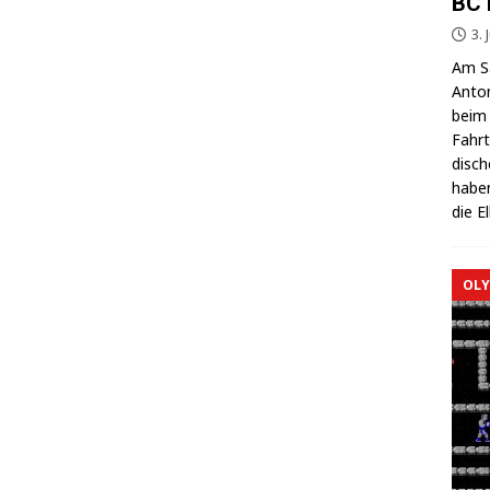
BC 
3. 
Am Sa
Anton
beim 
Fahrt
di­sc
haben
die E
OLY