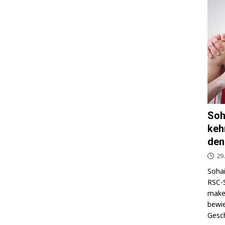
Soh
keh
den
29
Sohai
RSC-S
makel
bewie
Gesch