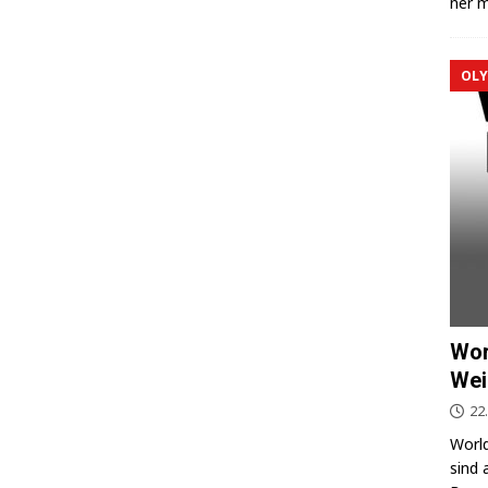
ner m
OLY
Wor
Wei
22
World
sind 