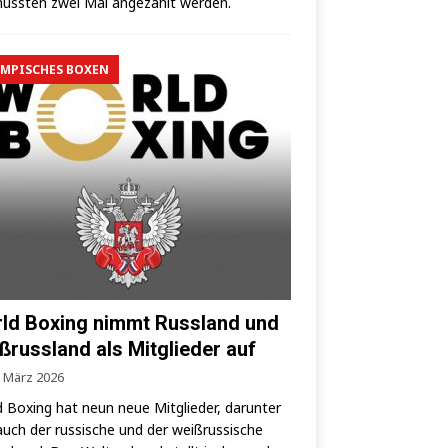
uss­ten zwei Mal ange­zählt werden.
MPISCHES BOXEN
ld Boxing nimmt Russland und
ßrussland als Mitglieder auf
. März 2026
 Boxing hat neun neue Mit­glie­der, dar­un­ter
auch der rus­si­sche und der weiß­rus­si­sche