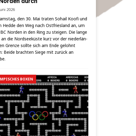
Norden durch
Juni 2026
ms­tag, den 30. Mai tra­ten Sohail Koo­fi und
 Hed­de den Weg nach Ost­fries­land an, um
BC Nor­den in den Ring zu stei­gen. Die lan­ge
 an die Nord­see­küs­te kurz vor der nie­der­län­
hen Gren­ze soll­te sich am Ende gelohnt
: Bei­de brach­ten Sie­ge mit zurück an
lbe.
MPISCHES BOXEN