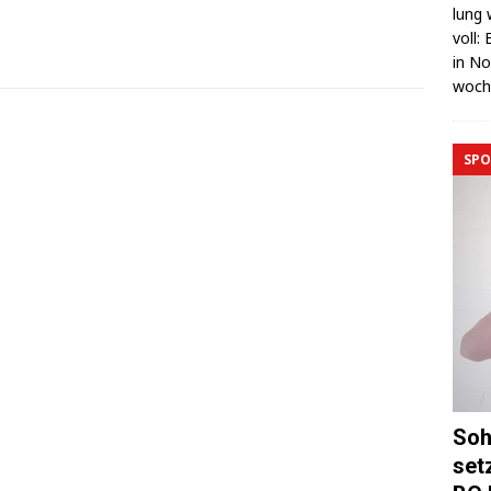
lung 
voll:
in No
wo­c
SPO
Soh
set