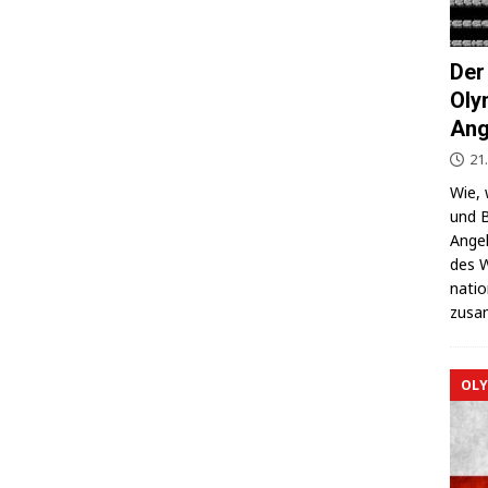
Der
Oly
Ang
21
Wie, 
und B
Ange­l
des W
na­ti
zusa
OLY