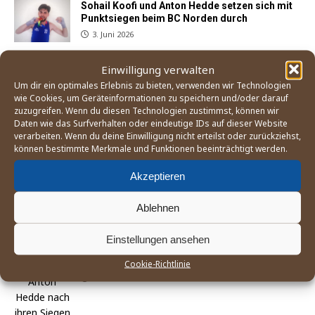
Sohail Koofi und Anton Hedde setzen sich mit
Punktsiegen beim BC Norden durch
3. Juni 2026
Einwilligung verwalten
Der Weg zum Boxturnier bei den Olympischen
Um dir ein optimales Erlebnis zu bieten, verwenden wir Technologien
Spielen 2028 in Los Angeles
wie Cookies, um Geräteinformationen zu speichern und/oder darauf
zuzugreifen. Wenn du diesen Technologien zustimmst, können wir
21. Mai 2026
Daten wie das Surfverhalten oder eindeutige IDs auf dieser Website
verarbeiten. Wenn du deine Einwilligung nicht erteilst oder zurückziehst,
können bestimmte Merkmale und Funktionen beeinträchtigt werden.
England Boxing betrachtet Mitgliedsverband
»East Midland« als gescheitert
Akzeptieren
25. April 2026
Ablehnen
Einstellungen ansehen
Sohail Koofi und Anton Hedde kehren mit
Siegen in Buxtehude auf den Kiez zurück
Cookie-Richtlinie
29. März 2026