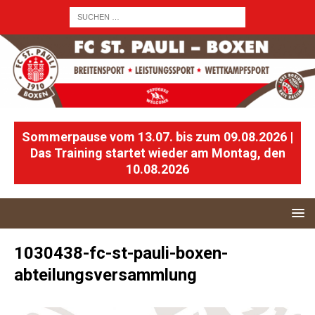
Sommerpause vom 13.07. bis zum 09.08.2026 |
Das Training startet wieder am Montag, den
10.08.2026
1030438-fc-st-pauli-boxen-
abteilungsversammlung