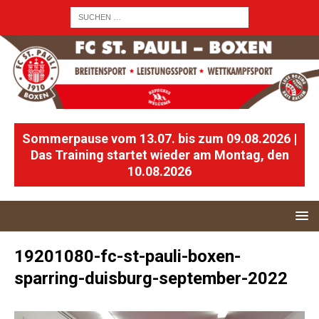
Sommerpause vom 13.07. bis zum 09.08.2026 |
Das Training startet wieder am Montag, den
10.08.2026
19201080-fc-st-pauli-boxen-
sparring-duisburg-september-2022