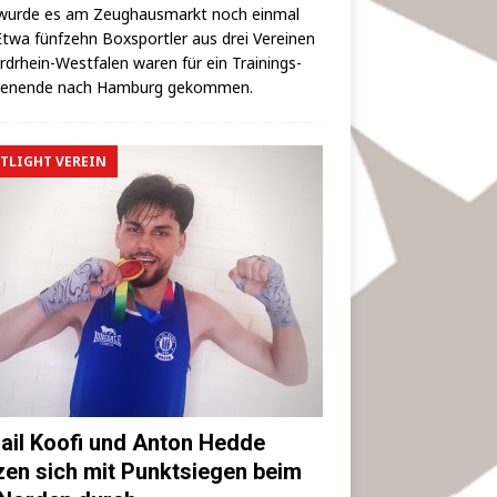
wur­de es am Zeug­haus­markt noch ein­mal
 Etwa fünf­zehn Box­sport­ler aus drei Ver­ei­nen
rd­rhein-West­fa­len waren für ein Trai­nings­
hen­en­de nach Ham­burg gekommen.
TLIGHT VEREIN
ail Koofi und Anton Hedde
zen sich mit Punktsiegen beim