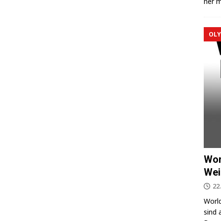
ner m
OLY
Wor
Wei
22
World
sind 