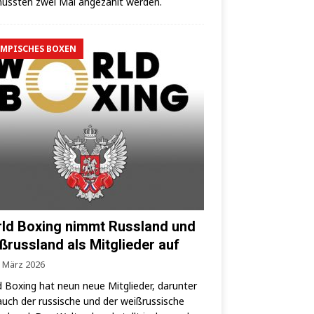
uss­ten zwei Mal ange­zählt werden.
MPISCHES BOXEN
ld Boxing nimmt Russland und
ßrussland als Mitglieder auf
. März 2026
 Boxing hat neun neue Mit­glie­der, dar­un­ter
auch der rus­si­sche und der weiß­rus­si­sche