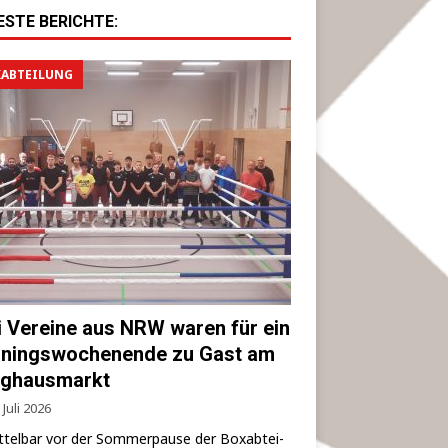
ESTE BERICHTE:
ABTEILUNG
i Vereine aus NRW waren für ein
iningswochenende zu Gast am
ghausmarkt
 Juli 2026
­tel­bar vor der Som­mer­pau­se der Box­ab­tei­