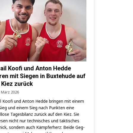
ail Koofi und Anton Hedde
ren mit Siegen in Buxtehude auf
 Kiez zurück
. März 2026
l Koo­fi und Anton Hed­de brin­gen mit einem
ieg und einem Sieg nach Punk­ten eine
­lo­se Tages­bi­lanz zurück auf den Kiez. Sie
­sen nicht nur tech­ni­sches und tak­ti­sches
ick, son­dern auch Kämp­fer­herz: Bei­de Geg­