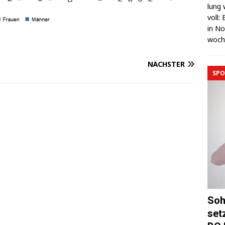
lung 
voll:
in No
wo­c
NÄCHSTER
SPO
Soh
set