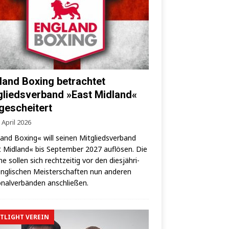
land Boxing betrachtet
gliedsverband »East Midland«
 gescheitert
 April 2026
land Boxing« will sei­nen Mit­glieds­ver­band
 Mid­land« bis Sep­tem­ber 2027 auf­lö­sen. Die
­ne sol­len sich recht­zei­tig vor den dies­jäh­ri­
ng­li­schen Meis­ter­schaf­ten nun ande­ren
­nal­ver­bän­den anschließen.
TLIGHT VEREIN