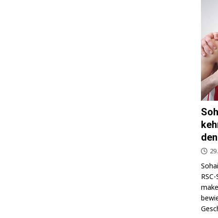
Soh
keh
den
29
Sohai
RSC-S
makel
bewie
Gesch