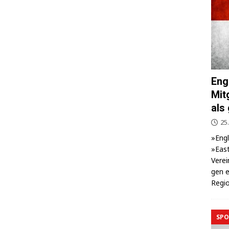
Eng
Mit
als
25.
»Eng­
»East
Ver­ei
gen e
Regio
SPO