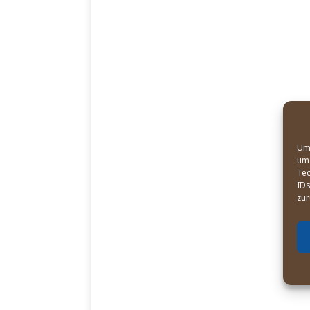
Um 
um 
Tec
IDs
zur