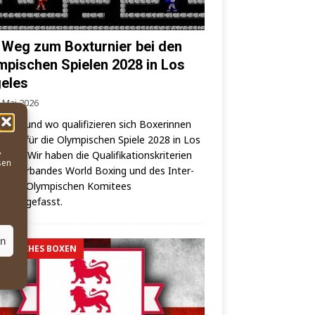
 Weg zum Boxturnier bei den
mpischen Spielen 2028 in Los
eles
. Mai 2026
wann und wo qua­li­fi­zie­ren sich Boxe­rin­nen
oxer für die Olym­pi­schen Spie­le 2028 in Los
,
es? – Wir haben die Qua­li­fi­ka­ti­ons­kri­te­ri­en
sen
elt­ver­ban­des World Boxing und des Inter­
o­na­les Olym­pi­schen Komi­tees
mmengefasst.
en
MPISCHES BOXEN