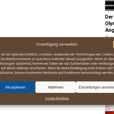
Der
Oly
Ang
21
Einwilligung verwalten
Wie, 
und B
dir ein optimales Erlebnis zu bieten, verwenden wir Technologien wie Cookies
Ange­l
Geräteinformationen zu speichern und/oder darauf zuzugreifen. Wenn du die
des W
hnologien zustimmst, können wir Daten wie das Surfverhalten oder eindeutige
na­ti
 auf dieser Website verarbeiten. Wenn du deine Einwilligung nicht erteilst oder
zusa
ückziehst, können bestimmte Merkmale und Funktionen beeinträchtigt werden.
Akzeptieren
Ablehnen
Einstellungen anseh
OLY
Cookie-Richtlinie