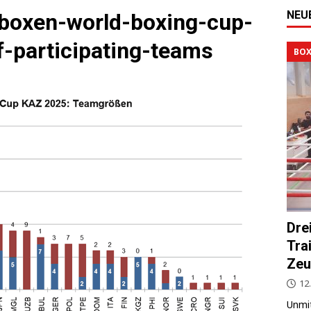
NEU
-boxen-world-boxing-cup-
f-participating-teams
BOX
Dre
Tra
Zeu
12.
Unmit