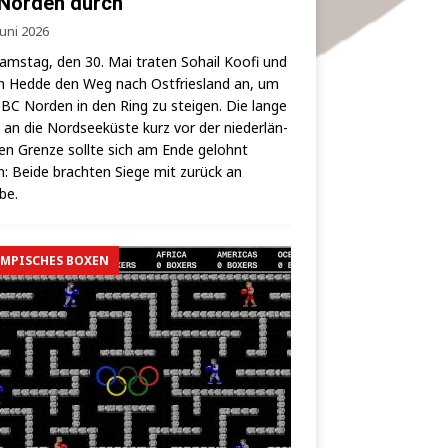
Norden durch
Juni 2026
ms­tag, den 30. Mai tra­ten Sohail Koo­fi und
 Hed­de den Weg nach Ost­fries­land an, um
BC Nor­den in den Ring zu stei­gen. Die lan­ge
 an die Nord­see­küs­te kurz vor der nie­der­län­
hen Gren­ze soll­te sich am Ende gelohnt
: Bei­de brach­ten Sie­ge mit zurück an
lbe.
MPISCHES BOXEN