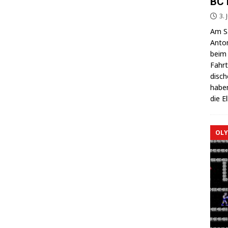
BC 
3. 
Am Sa
Anton
beim 
Fahrt
di­sc
haben
die E
OLY