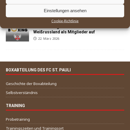
Siegen in Buxtehude auf den Kiez zurück
29. März 2026
Einstellungen ansehen
Cookie-Richtlinie
World Boxing nimmt Russland und
Weißrussland als Mitglieder auf
22. März 2026
BOXABTEILUNG DES FC ST. PAULI
Geschichte der Boxabteilung
Selbstverständnis
TRAINING
Probetraining
Trainingszeiten und Trainingsort