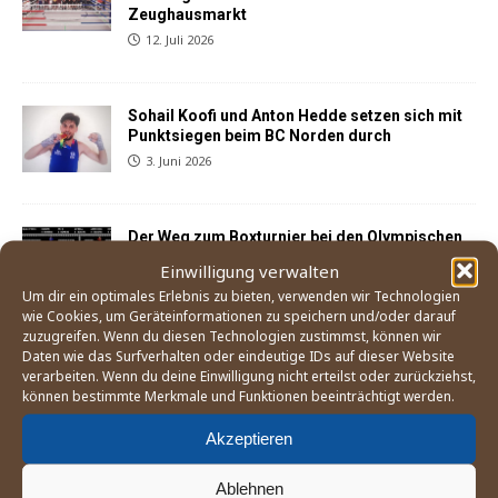
Zeughausmarkt
12. Juli 2026
Sohail Koofi und Anton Hedde setzen sich mit
Punktsiegen beim BC Norden durch
3. Juni 2026
Der Weg zum Boxturnier bei den Olympischen
Spielen 2028 in Los Angeles
Einwilligung verwalten
21. Mai 2026
Um dir ein optimales Erlebnis zu bieten, verwenden wir Technologien
wie Cookies, um Geräteinformationen zu speichern und/oder darauf
zuzugreifen. Wenn du diesen Technologien zustimmst, können wir
Daten wie das Surfverhalten oder eindeutige IDs auf dieser Website
England Boxing betrachtet Mitgliedsverband
verarbeiten. Wenn du deine Einwilligung nicht erteilst oder zurückziehst,
»East Midland« als gescheitert
können bestimmte Merkmale und Funktionen beeinträchtigt werden.
25. April 2026
Akzeptieren
Sohail Koofi und Anton Hedde kehren mit
Ablehnen