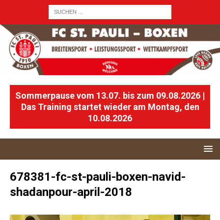
Sommerpause vom 13.07. bis zum 09.08.2026 |
Das Training startet wieder am Montag, den
10.08.2026
678381-fc-st-pauli-boxen-navid-
shadanpour-april-2018