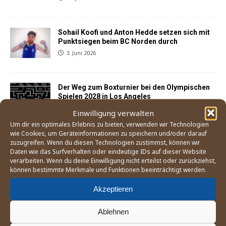
Sohail Koofi und Anton Hedde setzen sich mit
Punktsiegen beim BC Norden durch
3. Juni 2026
Der Weg zum Boxturnier bei den Olympischen
Spielen 2028 in Los Angeles
21. Mai 2026
Einwilligung verwalten
Um dir ein optimales Erlebnis zu bieten, verwenden wir Technologien
wie Cookies, um Geräteinformationen zu speichern und/oder darauf
zuzugreifen. Wenn du diesen Technologien zustimmst, können wir
England Boxing betrachtet Mitgliedsverband
Daten wie das Surfverhalten oder eindeutige IDs auf dieser Website
»East Midland« als gescheitert
verarbeiten. Wenn du deine Einwilligung nicht erteilst oder zurückziehst,
25. April 2026
können bestimmte Merkmale und Funktionen beeinträchtigt werden.
Akzeptieren
Sohail Koofi und Anton Hedde kehren mit
Siegen in Buxtehude auf den Kiez zurück
Ablehnen
29. März 2026