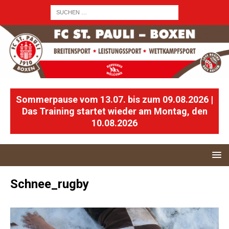
Sommerpause vom 13.07. bis zum 09.08.2026 |
Das Training startet wieder am Montag, den
10.08.2026
Schnee_rugby