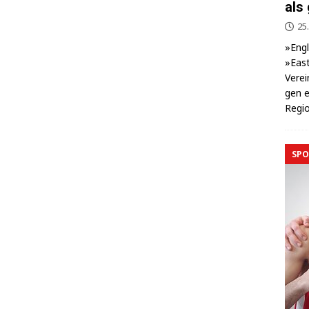
als
25.
»Eng­
»East
Ver­ei
gen e
Regio
SPO