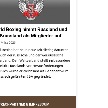
ld Boxing nimmt Russland und
ßrussland als Mitglieder auf
. März 2026
 Boxing hat neun neue Mit­glie­der, dar­un­ter
auch der rus­si­sche und der weiß­rus­si­sche
er­band. Den Welt­ver­band stellt ins­be­son­de­re
i­tritt Russ­lands vor Her­aus­for­de­run­gen.
eß­lich wur­de er gleich­sam als Gegen­ent­wurf
us­sisch geführ­ten IBA gegründet.
PRECHPARTNER & IMPRESSUM