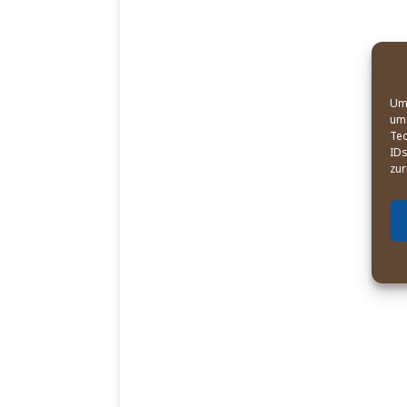
Um 
um 
Tec
IDs
zur