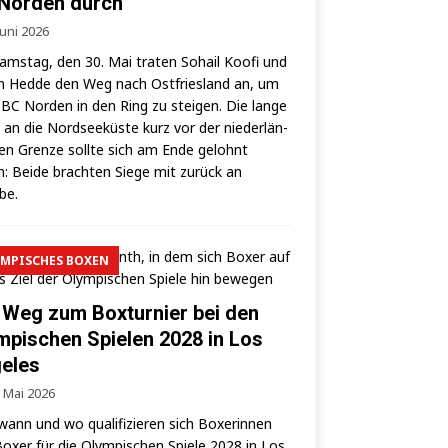
Norden durch
Juni 2026
ms­tag, den 30. Mai tra­ten Sohail Koo­fi und
 Hed­de den Weg nach Ost­fries­land an, um
BC Nor­den in den Ring zu stei­gen. Die lan­ge
 an die Nord­see­küs­te kurz vor der nie­der­län­
hen Gren­ze soll­te sich am Ende gelohnt
: Bei­de brach­ten Sie­ge mit zurück an
lbe.
MPISCHES BOXEN
 Weg zum Boxturnier bei den
mpischen Spielen 2028 in Los
eles
. Mai 2026
wann und wo qua­li­fi­zie­ren sich Boxe­rin­nen
oxer für die Olym­pi­schen Spie­le 2028 in Los