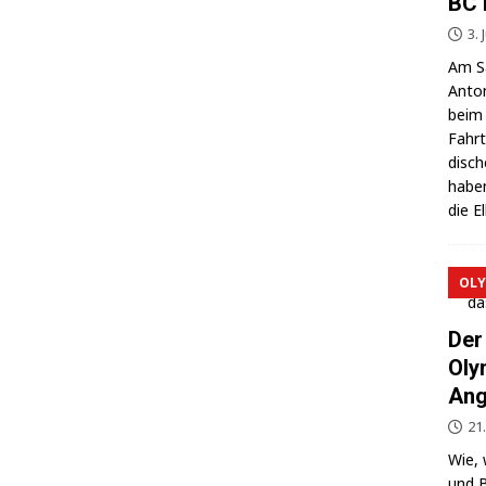
BC 
3. 
Am Sa
Anton
beim 
Fahrt
di­sc
haben
die E
OLY
Der
Oly
Ang
21
Wie, 
und B