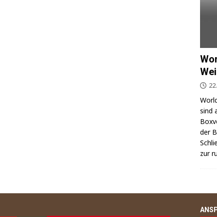
Wor
Wei
22
World
sind 
Box­v
der Be
Schli
zur r
ANS