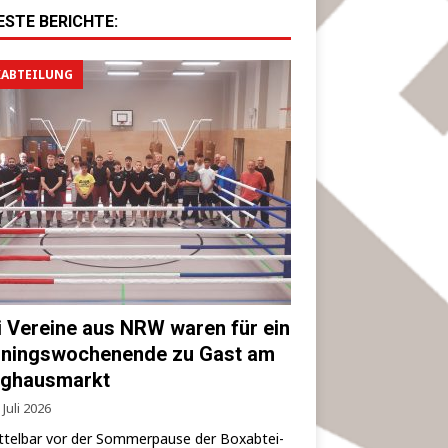
ESTE BERICHTE:
ABTEILUNG
i Vereine aus NRW waren für ein
iningswochenende zu Gast am
ghausmarkt
 Juli 2026
­tel­bar vor der Som­mer­pau­se der Box­ab­tei­