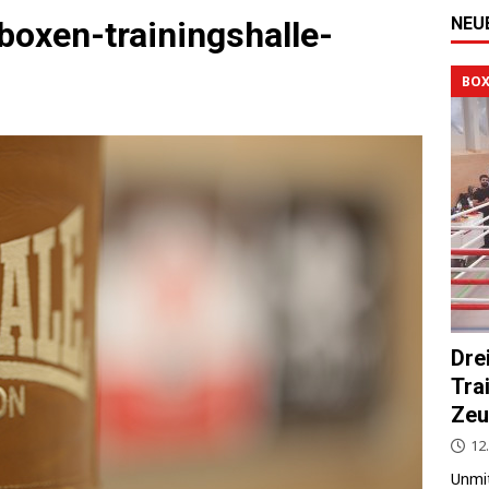
NEU
boxen-trainingshalle-
BOX
Dre
Tra
Zeu
12.
Unmit