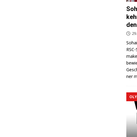
Soh
keh
den
29
Sohai
RSC-S
makel
bewie
Gesch
ner m
OLY