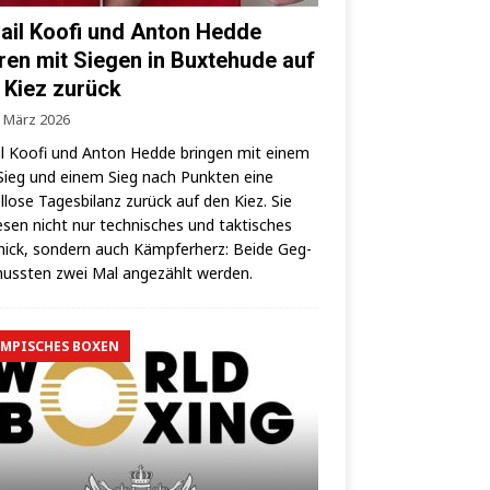
ail Koofi und Anton Hedde
ren mit Siegen in Buxtehude auf
 Kiez zurück
. März 2026
l Koo­fi und Anton Hed­de brin­gen mit einem
ieg und einem Sieg nach Punk­ten eine
­lo­se Tages­bi­lanz zurück auf den Kiez. Sie
­sen nicht nur tech­ni­sches und tak­ti­sches
ick, son­dern auch Kämp­fer­herz: Bei­de Geg­
uss­ten zwei Mal ange­zählt werden.
MPISCHES BOXEN