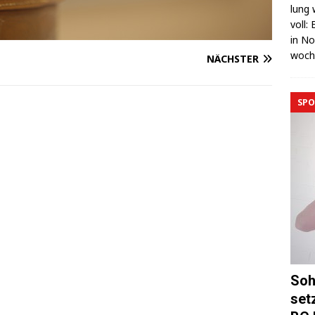
lung 
voll:
in No
wo­c
NÄCHSTER
SPO
Soh
set