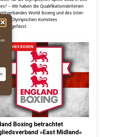
es? – Wir haben die Qua­li­fi­ka­ti­ons­kri­te­ri­en
elt­ver­ban­des World Boxing und des Inter­
o­na­les Olym­pi­schen Komi­tees
mmengefasst.
,
sen
MPISCHES BOXEN
en
land Boxing betrachtet
gliedsverband »East Midland«