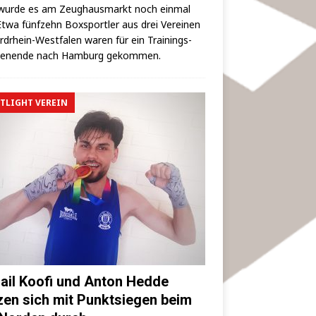
wur­de es am Zeug­haus­markt noch ein­mal
 Etwa fünf­zehn Box­sport­ler aus drei Ver­ei­nen
rd­rhein-West­fa­len waren für ein Trai­nings­
hen­en­de nach Ham­burg gekommen.
TLIGHT VEREIN
ail Koofi und Anton Hedde
zen sich mit Punktsiegen beim