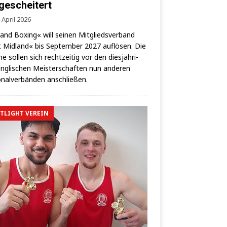
 gescheitert
 April 2026
land Boxing« will sei­nen Mit­glieds­ver­band
 Mid­land« bis Sep­tem­ber 2027 auf­lö­sen. Die
­ne sol­len sich recht­zei­tig vor den dies­jäh­ri­
ng­li­schen Meis­ter­schaf­ten nun ande­ren
­nal­ver­bän­den anschließen.
TLIGHT VEREIN