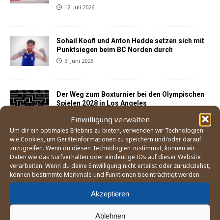
12. Juli 2026
Sohail Koofi und Anton Hedde setzen sich mit
Punktsiegen beim BC Norden durch
3. Juni 2026
Der Weg zum Boxturnier bei den Olympischen
Spielen 2028 in Los Angeles
21. Mai 2026
Einwilligung verwalten
Um dir ein optimales Erlebnis zu bieten, verwenden wir Technologien
wie Cookies, um Geräteinformationen zu speichern und/oder darauf
zuzugreifen. Wenn du diesen Technologien zustimmst, können wir
England Boxing betrachtet Mitgliedsverband
Daten wie das Surfverhalten oder eindeutige IDs auf dieser Website
»East Midland« als gescheitert
verarbeiten. Wenn du deine Einwilligung nicht erteilst oder zurückziehst,
25. April 2026
können bestimmte Merkmale und Funktionen beeinträchtigt werden.
Akzeptieren
Sohail Koofi und Anton Hedde kehren mit
Ablehnen
Siegen in Buxtehude auf den Kiez zurück