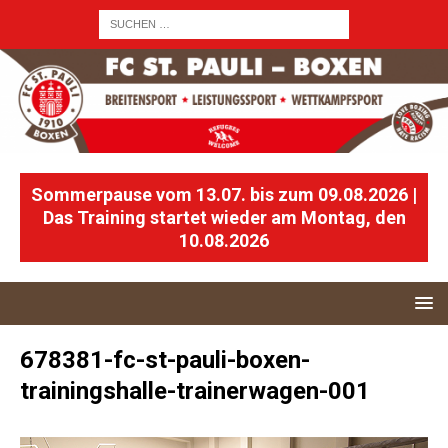
Sommerpause vom 13.07. bis zum 09.08.2026 |
Das Training startet wieder am Montag, den
10.08.2026
678381-fc-st-pauli-boxen-
trainingshalle-trainerwagen-001